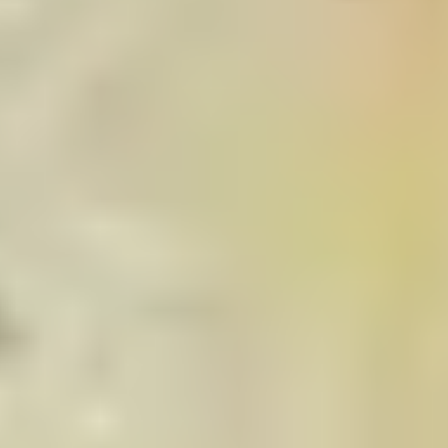
MÖBEL
MÖBEL
HERSTELLER
EVENTS
RHEINWERK
Senden
STYLES
Königswinterer Str. 319
53639 Königswinter-Ittenbach
0 22 23 - 91 89 0
Di.-Fr. 10-18 Uhr
Sa. 10-17 Uhr
Montag geschlossen