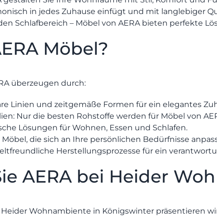
HERSTELLER
monisch in jedes Zuhause einfügt und mit langlebiger Q
den Schlafbereich – Möbel von AERA bieten perfekte 
Senden
EVENTS
ERA Möbel?
RHEINWERK
RA überzeugen durch:
STYLES
re Linien und zeitgemäße Formen für ein elegantes Zu
ien:
Nur die besten Rohstoffe werden für Möbel von AE
sche Lösungen für Wohnen, Essen und Schlafen.
:
Möbel, die sich an Ihre persönlichen Bedürfnisse anpas
tfreundliche Herstellungsprozesse für ein verantwort
Sie AERA bei Heider Wo
s Heider Wohnambiente
in Königswinter präsentieren w