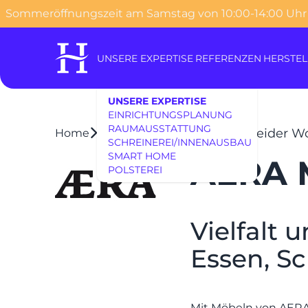
Sommeröffnungszeit am Samstag von 10:00-14:00 Uhr
o content
UNSERE EXPERTISE
REFERENZEN
HERSTEL
UNSERE EXPERTISE
EINRICHTUNGSPLANUNG
RAUMAUSSTATTUNG
AERA Möbel bei Heider 
Home
Brands
SCHREINEREI/INNENAUSBAU
SMART HOME
AERA 
POLSTEREI
Vielfalt 
Essen, S
Mit Möbeln von
AER