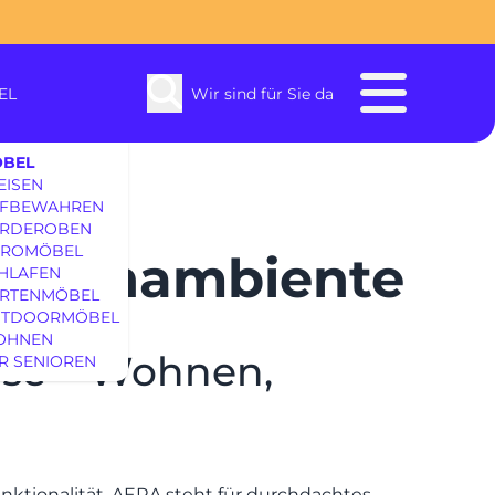
EL
Wir sind für Sie da
BEL
EISEN
FBEWAHREN
enbach
RDEROBEN
ROMÖBEL
 Wohnambiente
HLAFEN
SOFAS & S
RTENMÖBEL
TDOORMÖBEL
OHNEN
EINRICHTUNG
ause – Wohnen,
R SENIOREN
SPEIS
nktionalität. AERA steht für durchdachtes