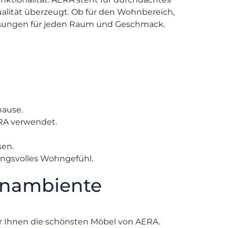
ualität überzeugt. Ob für den Wohnbereich,
Lösungen für jeden Raum und Geschmack.
hause.
RA verwendet.
sen.
ungsvolles Wohngefühl.
0 22
23 - 91
hnambiente
89 0
dialog@wohnambiente.de
Di.-Fr.
ir Ihnen die schönsten Möbel von AERA.
10-18