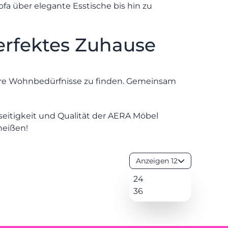
fa über elegante Esstische bis hin zu
Uhr
Sa.
Königswinterer
10-17
Str. 319
erfektes Zuhause
Uhr
53639
Königswinter-
Ittenbach
Ihre Wohnbedürfnisse zu finden. Gemeinsam
seitigkeit und Qualität der AERA Möbel
heißen!
Anzeigen 12
24
36