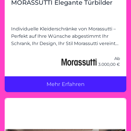
MORASSUTTI Elegante Türbilder
Kleiderschrank wartet darauf, gemeinsam mit
Ihnen geplant zu werden. Heider
Wohnambiente freut sich auf Ihren Besuch!
Individuelle Kleiderschränke von Morassutti –
Perfekt auf Ihre Wünsche abgestimmt Ihr
Schrank, Ihr Design, Ihr Stil Morassutti vereint
Funktionalität mit modernem Design und
ermöglicht individuelle
Ab
3.000,00 €
Kleiderschranklösungen, die genau auf Ihre
Bedürfnisse zugeschnitten sind. Ob kompakte
Schränke mit Schiebetüren, großzügige
Mehr Erfahren
begehbare Schranklösungen oder innovative
Stauraumkonzepte – bei Morassutti bleibt kein
Wunsch offen. Gemeinsam planen – Ihre
Vorstellungen im Mittelpunkt Unser
erfahrenes Team steht Ihnen zur Seite, um
Ihren Traumkleiderschrank zu planen. Mit