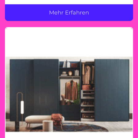
Bedürfnisse zugeschnitten sind. Ob kompakte
Schränke mit Schiebetüren, großzügige
Mehr Erfahren
begehbare Schranklösungen oder innovative
Stauraumkonzepte – bei Morassutti bleibt kein
Wunsch offen. Gemeinsam planen – Ihre
Vorstellungen im Mittelpunkt Unser
erfahrenes Team steht Ihnen zur Seite, um
Ihren Traumkleiderschrank zu planen. Mit
maßgeschneiderten Lösungen und
hochwertiger Verarbeitung wird jeder Schrank
zu einem Unikat, das nicht nur durch seine
Optik, sondern auch durch seine
Langlebigkeit überzeugt. Ihr Morassutti-
Erlebnis bei Heider Wohnambiente Besuchen
Sie unser Einrichtungshaus in Königswinter
und lassen Sie sich inspirieren. Entdecken Sie
die Vielfalt der Morassutti-Produkte und
erleben Sie, wie Ihre Ideen mit unserer