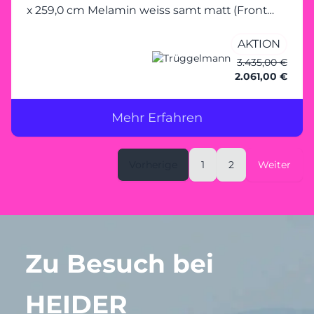
x 259,0 cm Melamin weiss samt matt (Front
und Korpus) mit Einlegeböden und 3
AKTION
Schubladen
3.435,00 €
2.061,00 €
Mehr Erfahren
Vorherige
1
2
Weiter
Zu Besuch bei
HEIDER