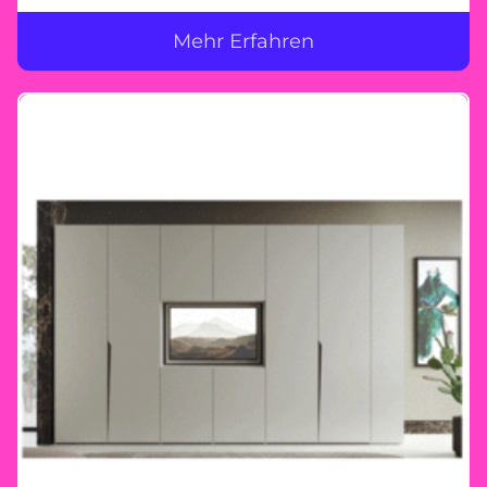
Schränke mit Schiebetüren, großzügige
Mehr Erfahren
begehbare Schranklösungen oder innovative
Stauraumkonzepte – bei Morassutti bleibt kein
Wunsch offen. Gemeinsam planen – Ihre
Vorstellungen im Mittelpunkt Unser
erfahrenes Team steht Ihnen zur Seite, um
Ihren Traumkleiderschrank zu planen. Mit
maßgeschneiderten Lösungen und
hochwertiger Verarbeitung wird jeder Schrank
zu einem Unikat, das nicht nur durch seine
Optik, sondern auch durch seine
Langlebigkeit überzeugt. Ihr Morassutti-
Erlebnis bei Heider Wohnambiente Besuchen
Sie unser Einrichtungshaus in Königswinter
und lassen Sie sich inspirieren. Entdecken Sie
die Vielfalt der Morassutti-Produkte und
erleben Sie, wie Ihre Ideen mit unserer