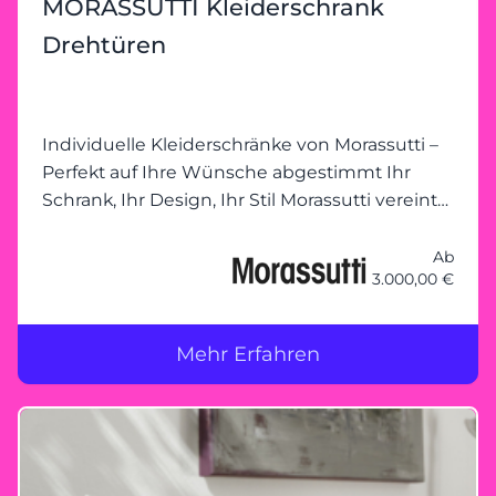
MORASSUTTI Kleiderschrank
Wohnambiente freut sich auf Ihren Besuch!
Drehtüren
Individuelle Kleiderschränke von Morassutti –
Perfekt auf Ihre Wünsche abgestimmt Ihr
Schrank, Ihr Design, Ihr Stil Morassutti vereint
Funktionalität mit modernem Design und
ermöglicht individuelle
Ab
3.000,00 €
Kleiderschranklösungen, die genau auf Ihre
Bedürfnisse zugeschnitten sind. Ob kompakte
Schränke mit Schiebetüren, großzügige
Mehr Erfahren
begehbare Schranklösungen oder innovative
Stauraumkonzepte – bei Morassutti bleibt kein
Wunsch offen. Gemeinsam planen – Ihre
Vorstellungen im Mittelpunkt Unser
erfahrenes Team steht Ihnen zur Seite, um