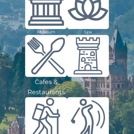
Museum
Spa
Schloss
Cafes &
Restaurants