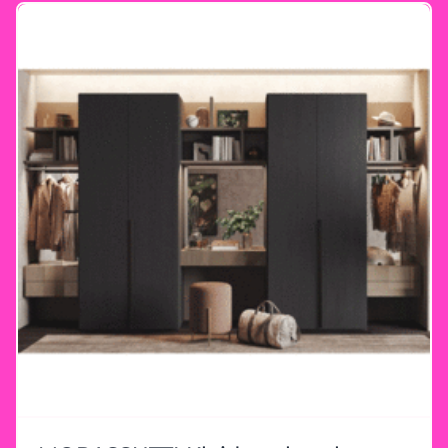
erfahrenes Team steht Ihnen zur Seite, um
Ihren Traumkleiderschrank zu planen. Mit
maßgeschneiderten Lösungen und
hochwertiger Verarbeitung wird jeder Schrank
zu einem Unikat, das nicht nur durch seine
Optik, sondern auch durch seine
Langlebigkeit überzeugt. Ihr Morassutti-
Erlebnis bei Heider Wohnambiente Besuchen
Sie unser Einrichtungshaus in Königswinter
und lassen Sie sich inspirieren. Entdecken Sie
die Vielfalt der Morassutti-Produkte und
erleben Sie, wie Ihre Ideen mit unserer
Expertise umgesetzt werden. Wir begleiten
Sie von der Planung bis zur Umsetzung –
individuell, kompetent und mit einem Auge
fürs Detail. Jetzt vorbeischauen! Ihr perfekter
Kleiderschrank wartet darauf, gemeinsam mit
Ihnen geplant zu werden. Heider