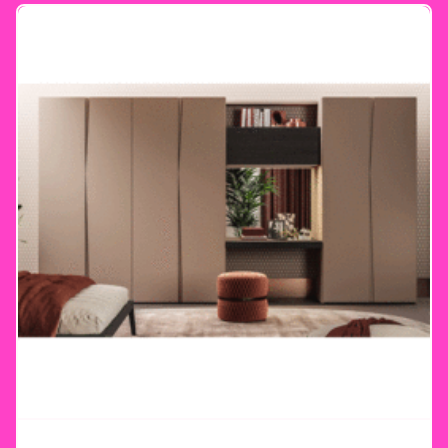
Wunsch offen. Gemeinsam planen – Ihre
Vorstellungen im Mittelpunkt Unser
erfahrenes Team steht Ihnen zur Seite, um
Ihren Traumkleiderschrank zu planen. Mit
maßgeschneiderten Lösungen und
hochwertiger Verarbeitung wird jeder Schrank
zu einem Unikat, das nicht nur durch seine
Optik, sondern auch durch seine
Langlebigkeit überzeugt. Ihr Morassutti-
Erlebnis bei Heider Wohnambiente Besuchen
Sie unser Einrichtungshaus in Königswinter
und lassen Sie sich inspirieren. Entdecken Sie
die Vielfalt der Morassutti-Produkte und
erleben Sie, wie Ihre Ideen mit unserer
Expertise umgesetzt werden. Wir begleiten
Sie von der Planung bis zur Umsetzung –
individuell, kompetent und mit einem Auge
fürs Detail. Jetzt vorbeischauen! Ihr perfekter