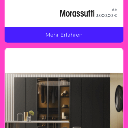
Kleiderschranklösungen, die genau auf Ihre
Bedürfnisse zugeschnitten sind. Ob kompakte
Ab
3.000,00 €
Schränke mit Schiebetüren, großzügige
begehbare Schranklösungen oder innovative
Stauraumkonzepte – bei Morassutti bleibt kein
Mehr Erfahren
Wunsch offen. Gemeinsam planen – Ihre
Vorstellungen im Mittelpunkt Unser
erfahrenes Team steht Ihnen zur Seite, um
Ihren Traumkleiderschrank zu planen. Mit
maßgeschneiderten Lösungen und
hochwertiger Verarbeitung wird jeder Schrank
zu einem Unikat, das nicht nur durch seine
Optik, sondern auch durch seine
Langlebigkeit überzeugt. Ihr Morassutti-
Erlebnis bei Heider Wohnambiente Besuchen
Sie unser Einrichtungshaus in Königswinter
und lassen Sie sich inspirieren. Entdecken Sie
die Vielfalt der Morassutti-Produkte und