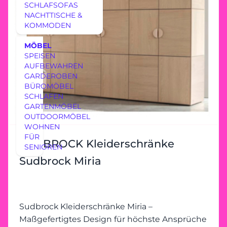
SCHLAFSOFAS
NACHTTISCHE &
KOMMODEN
MÖBEL
SPEISEN
AUFBEWAHREN
GARDEROBEN
BÜROMÖBEL
SCHLAFEN
GARTENMÖBEL
OUTDOORMÖBEL
WOHNEN
FÜR
SUDBROCK Kleiderschränke
SENIOREN
Sudbrock Miria
Sudbrock Kleiderschränke Miria –
Maßgefertigtes Design für höchste Ansprüche