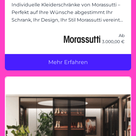
Individuelle Kleiderschränke von Morassutti –
Perfekt auf Ihre Wünsche abgestimmt Ihr
Schrank, Ihr Design, Ihr Stil Morassutti vereint
Funktionalität mit modernem Design und
ermöglicht individuelle
Ab
3.000,00 €
Kleiderschranklösungen, die genau auf Ihre
Bedürfnisse zugeschnitten sind. Ob kompakte
Schränke mit Schiebetüren, großzügige
Mehr Erfahren
begehbare Schranklösungen oder innovative
Stauraumkonzepte – bei Morassutti bleibt kein
Wunsch offen. Gemeinsam planen – Ihre
Vorstellungen im Mittelpunkt Unser
erfahrenes Team steht Ihnen zur Seite, um
Ihren Traumkleiderschrank zu planen. Mit
maßgeschneiderten Lösungen und
hochwertiger Verarbeitung wird jeder Schrank
zu einem Unikat, das nicht nur durch seine
Optik, sondern auch durch seine