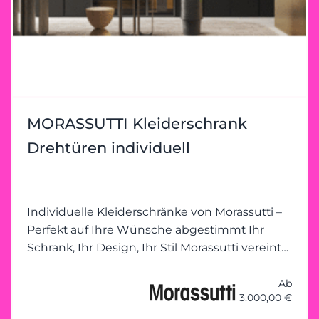
erleben Sie, wie Ihre Ideen mit unserer
Expertise umgesetzt werden. Wir begleiten
Sie von der Planung bis zur Umsetzung –
individuell, kompetent und mit einem Auge
fürs Detail. Jetzt vorbeischauen! Ihr perfekter
Kleiderschrank wartet darauf, gemeinsam mit
Ihnen geplant zu werden. Heider
MORASSUTTI Kleiderschrank
Wohnambiente freut sich auf Ihren Besuch!
Drehtüren individuell
Individuelle Kleiderschränke von Morassutti –
Perfekt auf Ihre Wünsche abgestimmt Ihr
Schrank, Ihr Design, Ihr Stil Morassutti vereint
Funktionalität mit modernem Design und
ermöglicht individuelle
Ab
3.000,00 €
Kleiderschranklösungen, die genau auf Ihre
Bedürfnisse zugeschnitten sind. Ob kompakte