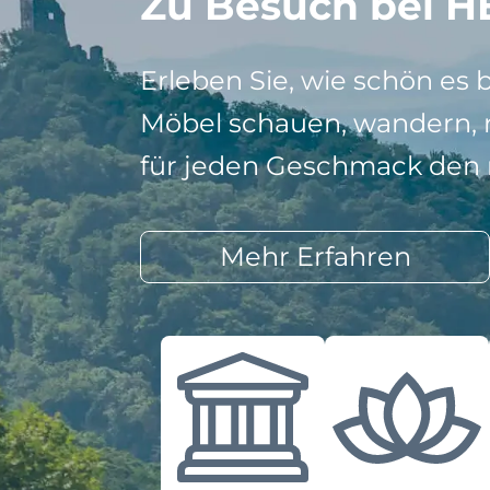
Zu Besuch bei H
Erleben Sie, wie schön es 
Möbel schauen, wandern, r
für jeden Geschmack den r
Mehr Erfahren