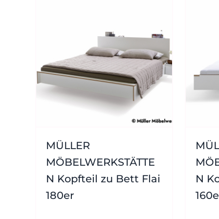
MÜLLER
MÜL
MÖBELWERKSTÄTTE
MÖB
N Kopfteil zu Bett Flai
N Ko
180er
160e