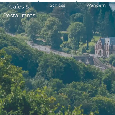
Schloss
Wandern
Cafes &
Restaurants