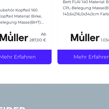
Bett FLAI 140 Material: B
CPL-Belegung Masse(BTH):
Zubehör Kopfteil 160
143,6x216,0x34,0cm Farb
 Material: Birke,
weiss oder anthrazit
ung Masse(BHT):
Liegefläche 140,0x200,
x60x2cm Farbe: weiss
Ab
nthrazit
287,00 €
1.03
Mehr Erfahren
Mehr Erfahre