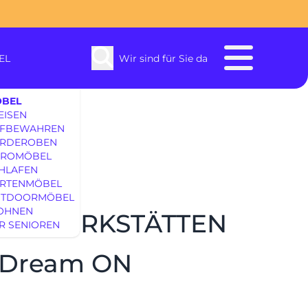
EL
Wir sind für Sie da
BEL
EISEN
FBEWAHREN
RDEROBEN
ROMÖBEL
HLAFEN
RTENMÖBEL
enbach
TDOORMÖBEL
OHNEN
DER WERKSTÄTTEN
R SENIOREN
SOFAS & S
l Dream ON
EINRICHTUNG