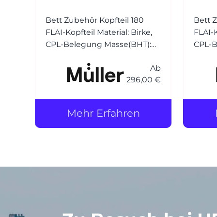
Bett Zubehör Kopfteil 180
Bett 
FLAI-Kopfteil Material: Birke,
FLAI-Kopfteil
CPL-Belegung Masse(BHT):
CPL-Beleg
179,8x60x2cm Farbe: weiss
159,8
Ab
oder anthrazit
oder a
296,00 €
Mehr Erfahren