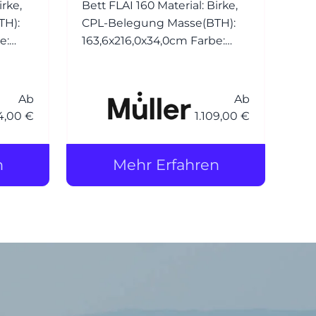
irke,
Bett FLAI 160 Material: Birke,
CPL-Belegung Masse(BTH):
e:
163,6x216,0x34,0cm Farbe:
weiss oder anthrazit
0cm
Liegefläche 160,0x200,0cm
Ab
Ab
4,00 €
1.109,00 €
n
Mehr Erfahren