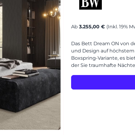
MÖBEL
MÖBEL
HERSTELLER
Ab
3.255,00 €
(Inkl. 19% M
Senden
Das Bett Dream ON von de
EVENTS
und Design auf höchstem N
Boxspring-Variante, es bi
RHEINWERK
der Sie traumhafte Nächt
STYLES