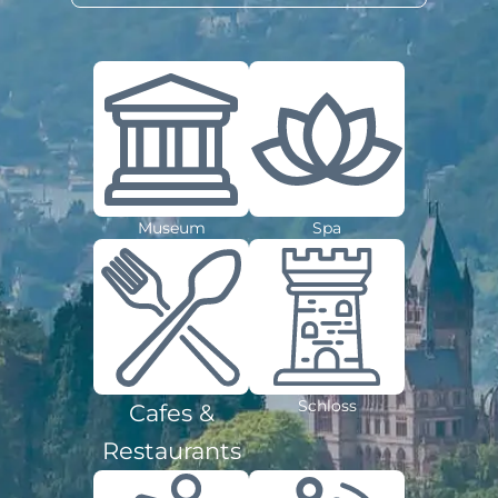
Museum
Spa
Schloss
Cafes &
Restaurants