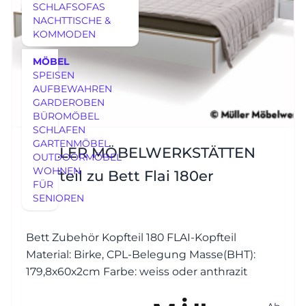
SCHLAFSOFAS
NACHTTISCHE &
KOMMODEN
MÖBEL
SPEISEN
AUFBEWAHREN
GARDEROBEN
BÜROMÖBEL
SCHLAFEN
GARTENMÖBEL
MÜLLER MÖBELWERKSTÄTTEN
OUTDOORMÖBEL
WOHNEN
Kopfteil zu Bett Flai 180er
FÜR
SENIOREN
Bett Zubehör Kopfteil 180 FLAI-Kopfteil
Material: Birke, CPL-Belegung Masse(BHT):
179,8x60x2cm Farbe: weiss oder anthrazit