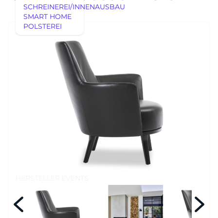
SCHREINEREI/INNENAUSBAU
SMART HOME
POLSTEREI
AUSSTELLUNGSSTÜCKE
REFERENZEN
AUSSTELLUNGSSTÜCKE
UNSERE EXPERTISE
UNSERE EXPERTISE
REFERENZEN
MÖBEL
MÖBEL
HERSTELLER
EVENTS
RHEINWERK
Senden
STYLES
HERSTELLER
EVENTS
Königswinterer Str. 319
53639 Königswinter-Ittenbach
0 22 23 - 91 89 0
Di.-Fr. 10-18 Uhr