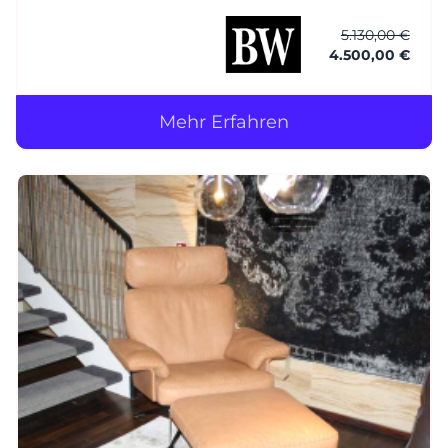
Füsse: Esche wengefarbig gebeizt Hocker
Coco - BW-106-1001 BTH: ca. 56 x 56 x 40 cm
5.130,00 €
4.500,00 €
Bezug: Leder (1)
Mehr Erfahren