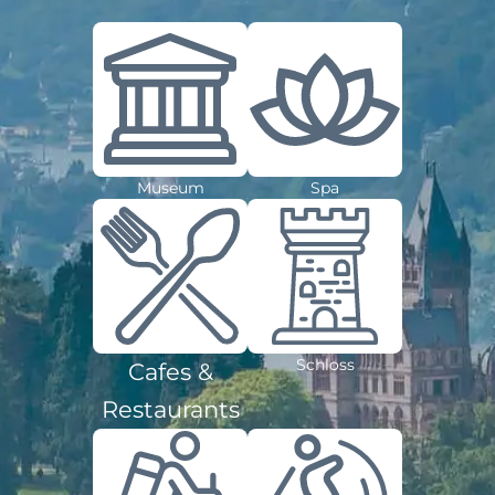
Museum
Spa
Schloss
Cafes &
Restaurants