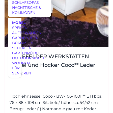
SCHLAFSOFAS
NACHTTISCHE &
KOMMODEN
MÖBEL
SPEISEN
AUFBEWAHREN
GARDEROBEN
BÜROMÖBEL
SCHLAFEN
GARTENMÖBEL
BIELEFELDER WERKSTÄTTEN
OUTDOORMÖBEL
WOHNEN
Sessel und Hocker Coco** Leder
FÜR
grau
SENIOREN
Hochlehnsessel Coco - BW-106-1001 ** BTH: ca.
76 x 88 x 108 cm Sitztiefe/-höhe: ca. 54/42 cm
Bezug: Leder (1) Normandie grau mit Keder