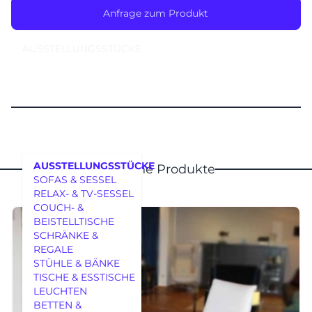
Anfrage zum Produkt
AUSSTELLUNGSSTÜCKE
AUSSTELLUNGSSTÜCKE
Ähnliche Produkte
SOFAS & SESSEL
RELAX- & TV-SESSEL
COUCH- &
BEISTELLTISCHE
SCHRÄNKE &
REGALE
MÖBEL
STÜHLE & BÄNKE
TISCHE & ESSTISCHE
LEUCHTEN
BETTEN &