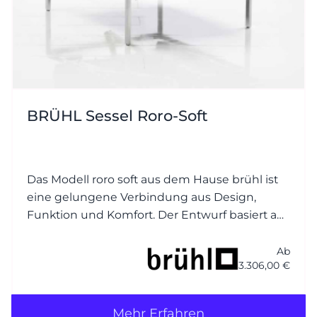
BRÜHL Sessel Roro-Soft
Das Modell roro soft aus dem Hause brühl ist
eine gelungene Verbindung aus Design,
Funktion und Komfort. Der Entwurf basiert auf
dem beliebten Klassiker roro, wurde jedoch
um eine weichere, einladender Polsterung
Ab
3.306,00 €
ergänzt – daher der Zusatz soft.
Mehr Erfahren