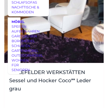
SCHLAFSOFAS
NACHTTISCHE &
KOMMODEN
MÖBEL
SPEISEN
AUFBEWAHREN
GARDEROBEN
BÜROMÖBEL
SCHLAFEN
GARTENMÖBEL
OUTDOORMÖBEL
WOHNEN
FÜR
SENIOREN
BIELEFELDER WERKSTÄTTEN
Sessel und Hocker Coco** Leder
grau