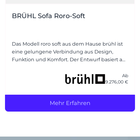
BRÜHL Sofa Roro-Soft
Das Modell roro soft aus dem Hause brühl ist
eine gelungene Verbindung aus Design,
Funktion und Komfort. Der Entwurf basiert auf
dem beliebten Klassiker roro, wurde jedoch
um eine weichere, einladender Polsterung
Ab
9.276,00 €
ergänzt – daher der Zusatz soft.
Mehr Erfahren