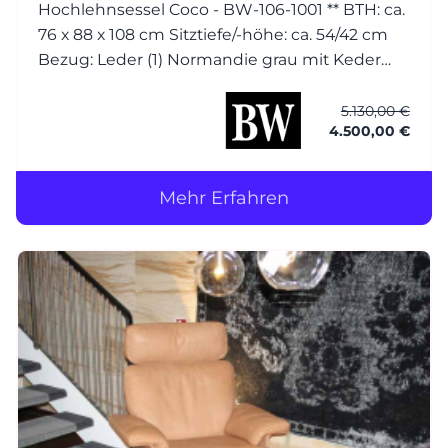
Hochlehnsessel Coco - BW-106-1001 ** BTH: ca.
76 x 88 x 108 cm Sitztiefe/-höhe: ca. 54/42 cm
Bezug: Leder (1) Normandie grau mit Keder
Füsse: Esche wengefarbig gebeizt Hocker
Coco - BW-106-1001 BTH: ca. 56 x 56 x 40 cm
5.130,00 €
4.500,00 €
Bezug: Leder (1)
Mehr Erfahren