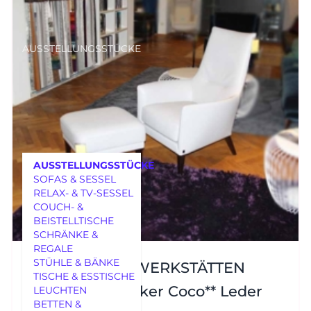
AUSSTELLUNGSSTÜCKE
AUSSTELLUNGSSTÜCKE
SOFAS & SESSEL
RELAX- & TV-SESSEL
COUCH- &
BEISTELLTISCHE
SCHRÄNKE &
REGALE
MÖBEL
STÜHLE & BÄNKE
BIELEFELDER WERKSTÄTTEN
TISCHE & ESSTISCHE
Sessel und Hocker Coco** Leder
LEUCHTEN
BETTEN &