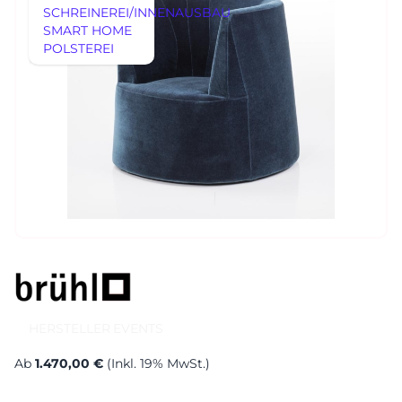
SCHREINEREI/INNENAUSBAU
SMART HOME
AUSSTELLUNGSSTÜCKE
POLSTEREI
REFERENZEN
AUSSTELLUNGSSTÜCKE
UNSERE EXPERTISE
UNSERE EXPERTISE
REFERENZEN
MÖBEL
MÖBEL
HERSTELLER
EVENTS
RHEINWERK
Senden
STYLES
HERSTELLER
EVENTS
Königswinterer Str. 319
53639 Königswinter-Ittenbach
Ab
1.470,00 €
(Inkl. 19% MwSt.)
0 22 23 - 91 89 0
Di.-Fr. 10-18 Uhr
Sa. 10-17 Uhr