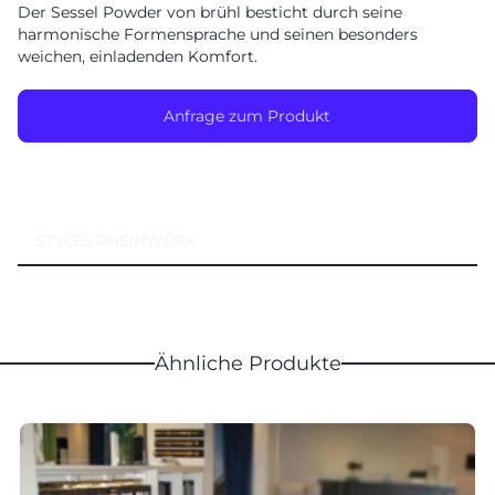
Der Sessel Powder von brühl besticht durch seine
Montag geschlossen
harmonische Formensprache und seinen besonders
weichen, einladenden Komfort.
Anfrage zum Produkt
STYLES
RHEINWERK
Ähnliche Produkte