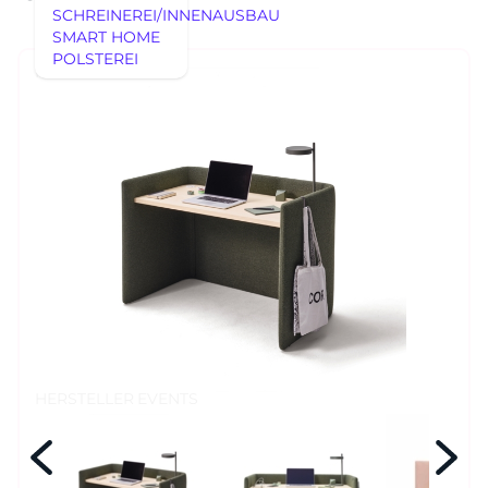
SCHREINEREI/INNENAUSBAU
SMART HOME
POLSTEREI
AUSSTELLUNGSSTÜCKE
REFERENZEN
AUSSTELLUNGSSTÜCKE
UNSERE EXPERTISE
UNSERE EXPERTISE
REFERENZEN
MÖBEL
MÖBEL
HERSTELLER
EVENTS
RHEINWERK
Senden
STYLES
HERSTELLER
EVENTS
Königswinterer Str. 319
53639 Königswinter-Ittenbach
0 22 23 - 91 89 0
Di.-Fr. 10-18 Uhr