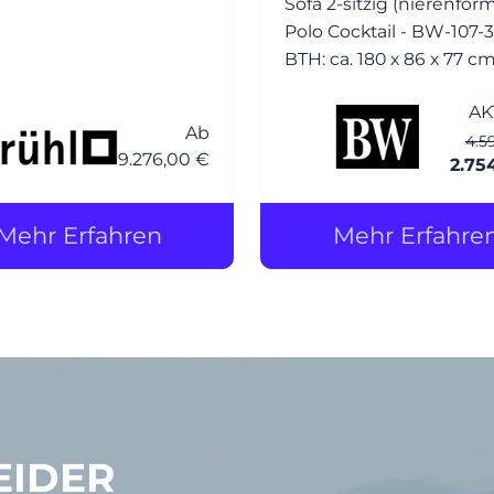
rt. Der Entwurf basiert
Sofa 2-sitzig (nierenför
em beliebten Klassiker
Polo Cocktail - BW-107-
 wurde jedoch um eine
BTH: ca. 180 x 86 x 77 c
ere, einladender
Bezug: Stoff (C) Sid 1770
erung ergänzt – daher
AK
Holzteile: Esche wengef
Ab
satz soft.
gebeizt
4.5
9.276,00 €
2.75
Mehr Erfahren
Mehr Erfahre
EIDER