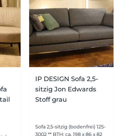
23 - 91
89 0
dialog@wohnambiente.de
Di.-Fr.
10-18
Uhr
Sa.
Königswinterer
10-17
Str. 319
Uhr
53639
Königswinter-
Ittenbach
IP DESIGN Sofa 2,5-
fa
sitzig Jon Edwards
tail
Stoff grau
Sofa 2,5-sitzig (bodenfrei) 125-
3002 ** BTH: ca. 198 x 86 x 82