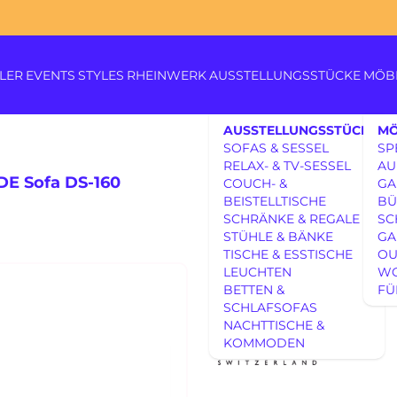
LER
EVENTS
STYLES
RHEINWERK
AUSSTELLUNGSSTÜCKE
MÖB
AUSSTELLUNGSSTÜCKE
MÖ
SOFAS & SESSEL
SP
RELAX- & TV-SESSEL
AU
DE Sofa DS-160
COUCH- &
GA
BEISTELLTISCHE
BÜ
SCHRÄNKE & REGALE
SC
Königswinterer Str. 319
STÜHLE & BÄNKE
GA
53639 Königswinter-Itt
TISCHE & ESSTISCHE
OU
0 22 23 - 91 89 0
AUSSTELLUNGSSTÜCKE
LEUCHTEN
W
DE SEDE So
Di.-Fr. 10-18 Uhr
BETTEN &
FÜ
Sa. 10-17 Uhr
AUSSTELLUNGSSTÜCKE
SCHLAFSOFAS
Montag geschlossen
UNSERE EXPERTISE
NACHTTISCHE &
KOMMODEN
UNSERE EXPERTISE
REFERENZEN