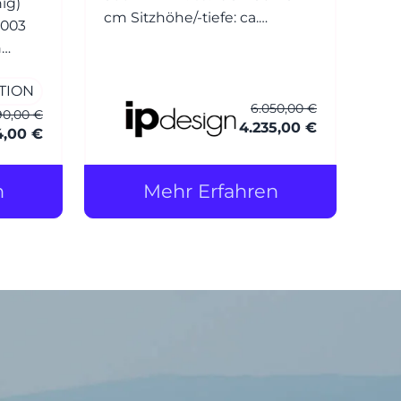
mig)
cm Sitzhöhe/-tiefe: ca.
3003
43,5/54,0 cm Armlehnentyp:
m
Seattle (70 cm hoch) Bezug
-272
(fest): Stoff (8) Noah 1744-151
TION
arbig
ohne Keder Sitzkissen:
6.050,00 €
90,00 €
4.235,00 €
Deluxe Rückenkissen:
4,00 €
Standard Sockel: Metal
n
Mehr Erfahren