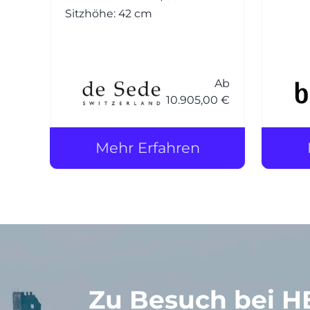
Komfo
Sitzhöhe: 42 cm
auf d
roro,
weich
Polst
Ab
der Zu
10.905,00 €
Mehr Erfahren
Zu Besuch bei H