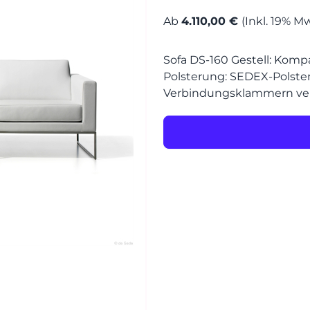
MÖBEL
Ab
4.110,00 €
(Inkl. 19% Mw
MÖBEL
HERSTELLER
Sofa DS-160 Gestell: Komp
Polsterung: SEDEX-Polste
Senden
Verbindungsklammern v
EVENTS
RHEINWERK
STYLES