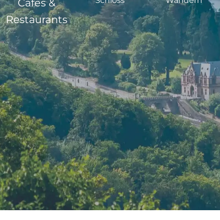
Schloss
Wandern
Cafes &
Restaurants