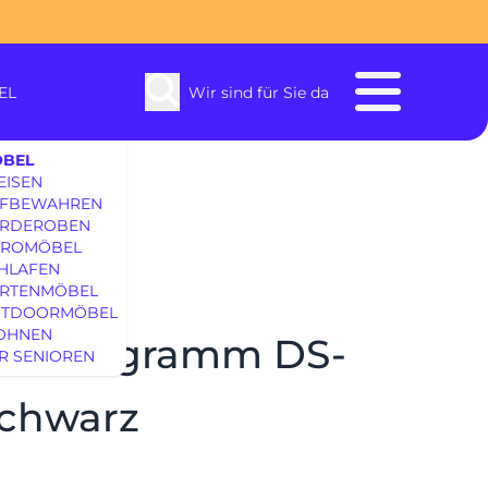
EL
Wir sind für Sie da
BEL
EISEN
FBEWAHREN
RDEROBEN
ROMÖBEL
HLAFEN
RTENMÖBEL
enbach
TDOORMÖBEL
OHNEN
ofaprogramm DS-
R SENIOREN
SOFAS & S
schwarz
EINRICHTUNG