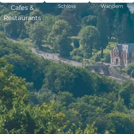
Schloss
Wandern
Cafes &
Restaurants