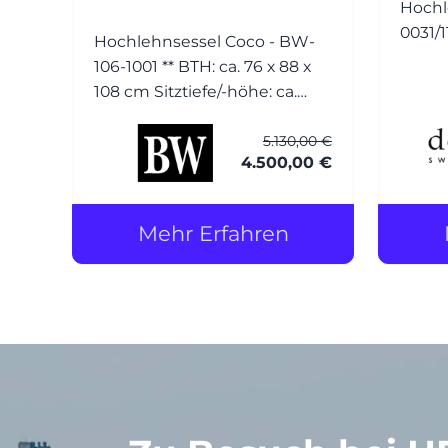
Hochl
Hochlehnsessel Coco - BW-
106-1001 ** BTH: ca. 76 x 88 x
108 cm Sitztiefe/-höhe: ca.
54/42 cm Bezug: Leder (1)
5.130,00 €
Normandie grau mit Keder
4.500,00 €
Füsse: Esche wengefarbig
gebeizt Hocker Coco - BW-
106-1001 BTH: ca. 56 x 56 x 40
Mehr Erfahren
cm Bezug: Leder (1)