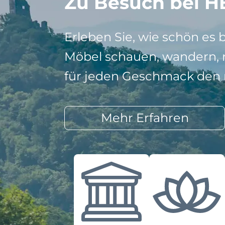
Zu Besuch bei H
Erleben Sie, wie schön es 
Möbel schauen, wandern, r
für jeden Geschmack den r
Mehr Erfahren