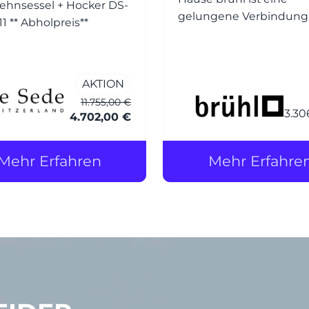
ehnsessel + Hocker DS-
gelungene Verbindung
0031/111 ** Abholpreis**
Design, Funktion und
Komfort. Der Entwurf ba
auf dem beliebten Klass
AKTION
roro, wurde jedoch um 
11.755,00 €
weichere, einladender
3.30
4.702,00 €
Polsterung ergänzt – d
der Zusatz soft.
Mehr Erfahren
Mehr Erfahre