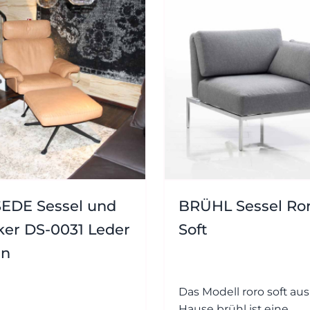
EDE Sessel und
BRÜHL Sessel Ro
er DS-0031 Leder
Soft
un
Das Modell roro soft au
Hause brühl ist eine