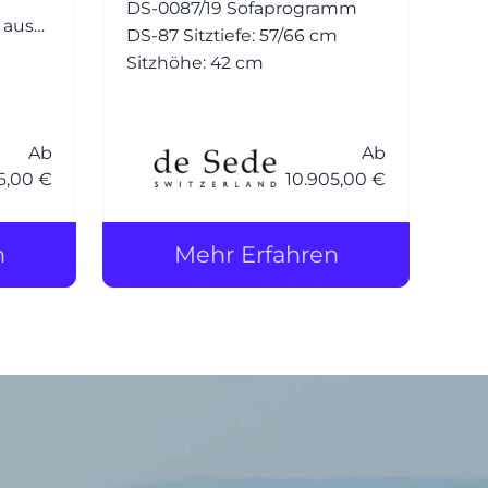
DS-0087/19 Sofaprogramm
 aus
DS-87 Sitztiefe: 57/66 cm
Sitzhöhe: 42 cm
siert
iker
eine
Ab
Ab
6,00 €
10.905,00 €
aher
n
Mehr Erfahren