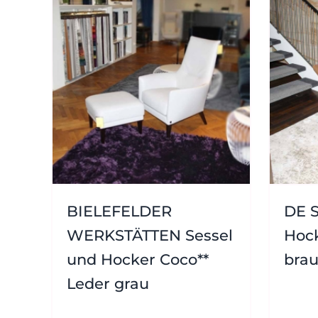
BIELEFELDER
DE S
WERKSTÄTTEN Sessel
Hock
und Hocker Coco**
bra
Leder grau