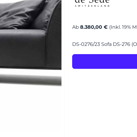
MÖBEL
MÖBEL
HERSTELLER
Ab
8.380,00 €
(Inkl. 19% 
Senden
DS-0276/23 Sofa DS-276 (Oh
EVENTS
RHEINWERK
STYLES