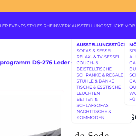
LER
EVENTS
STYLES
RHEINWERK
AUSSTELLUNGSSTÜCKE
MÖB
AUSSTELLUNGSSTÜCKE
MÖ
SOFAS & SESSEL
SP
RELAX- & TV-SESSEL
AU
aprogramm DS-276 Leder schwarz
COUCH- &
GA
BEISTELLTISCHE
BÜ
SCHRÄNKE & REGALE
SC
Königswinterer Str. 319
STÜHLE & BÄNKE
GA
53639 Königswinter-Itt
TISCHE & ESSTISCHE
OU
0 22 23 - 91 89 0
AUSSTELLUNGSSTÜCKE
LEUCHTEN
W
DE SEDE S
Di.-Fr. 10-18 Uhr
BETTEN &
FÜ
Sa. 10-17 Uhr
AUSSTELLUNGSSTÜCKE
SCHLAFSOFAS
Montag geschlossen
UNSERE EXPERTISE
NACHTTISCHE &
276 Leder 
KOMMODEN
UNSERE EXPERTISE
REFERENZEN