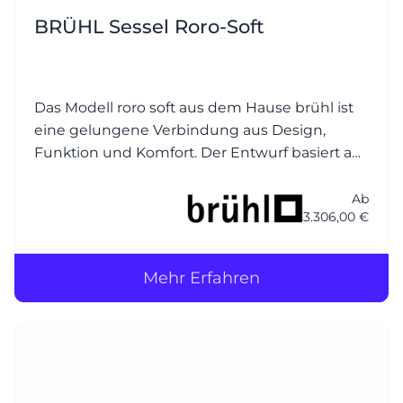
BRÜHL Sessel Roro-Soft
Das Modell roro soft aus dem Hause brühl ist
eine gelungene Verbindung aus Design,
Funktion und Komfort. Der Entwurf basiert auf
dem beliebten Klassiker roro, wurde jedoch
um eine weichere, einladender Polsterung
Ab
3.306,00 €
ergänzt – daher der Zusatz soft.
Mehr Erfahren