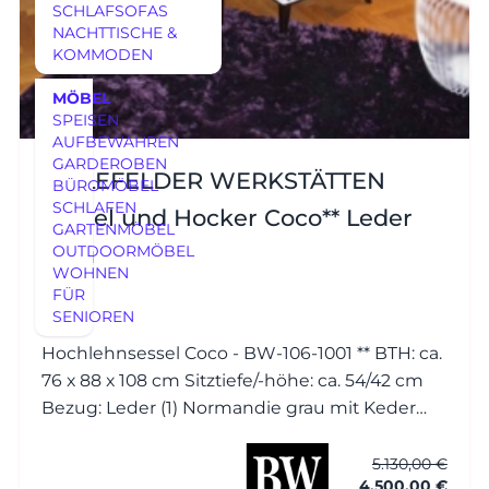
SCHLAFSOFAS
NACHTTISCHE &
KOMMODEN
MÖBEL
SPEISEN
AUFBEWAHREN
GARDEROBEN
BIELEFELDER WERKSTÄTTEN
BÜROMÖBEL
SCHLAFEN
Sessel und Hocker Coco** Leder
GARTENMÖBEL
grau
OUTDOORMÖBEL
WOHNEN
FÜR
SENIOREN
Hochlehnsessel Coco - BW-106-1001 ** BTH: ca.
76 x 88 x 108 cm Sitztiefe/-höhe: ca. 54/42 cm
Bezug: Leder (1) Normandie grau mit Keder
Füsse: Esche wengefarbig gebeizt Hocker
Coco - BW-106-1001 BTH: ca. 56 x 56 x 40 cm
5.130,00 €
4.500,00 €