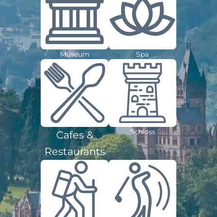
Museum
Spa
Schloss
Cafes &
Restaurants