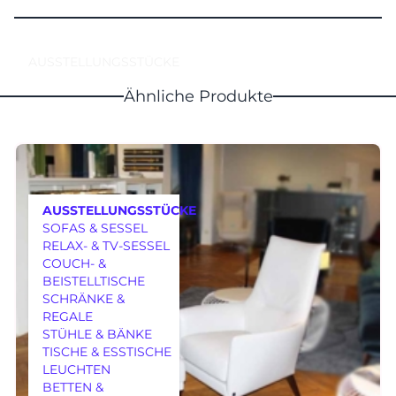
AUSSTELLUNGSSTÜCKE
Ähnliche Produkte
AUSSTELLUNGSSTÜCKE
SOFAS & SESSEL
RELAX- & TV-SESSEL
COUCH- &
BEISTELLTISCHE
SCHRÄNKE &
REGALE
MÖBEL
STÜHLE & BÄNKE
TISCHE & ESSTISCHE
LEUCHTEN
BETTEN &