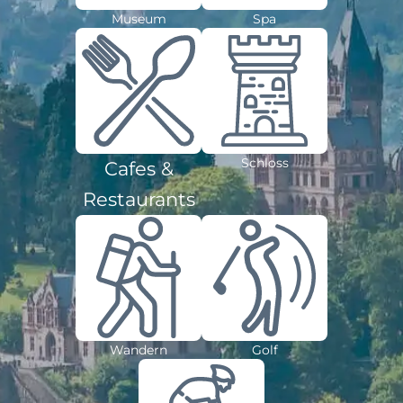
Museum
Spa
Schloss
Cafes &
Restaurants
Wandern
Golf