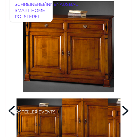
SCHREINEREI/INNENAUSBAU
MÖBEL
SMART HOME
MÖBEL
POLSTEREI
REFERENZEN
HERSTELLER
EVENTS
RHEINWERK
Senden
STYLES
Königswinterer Str. 319
53639 Königswinter-Ittenbach
0 22 23 - 91 89 0
Di.-Fr. 10-18 Uhr
Sa. 10-17 Uhr
Montag geschlossen
HERSTELLER
EVENTS