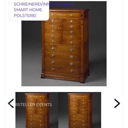
SCHREINEREI/INNENAUSBAU
MÖBEL
SMART HOME
MÖBEL
POLSTEREI
REFERENZEN
HERSTELLER
EVENTS
RHEINWERK
Senden
STYLES
Königswinterer Str. 319
53639 Königswinter-Ittenbach
0 22 23 - 91 89 0
Di.-Fr. 10-18 Uhr
Sa. 10-17 Uhr
Montag geschlossen
HERSTELLER
EVENTS