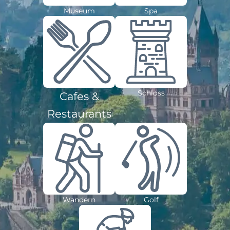
Museum
Spa
Schloss
Cafes &
Restaurants
Wandern
Golf