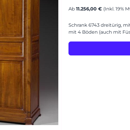
Ab
11.256,00 €
(Inkl. 19% M
MÖBEL
HERSTELLER
Schrank 6743 dreitürig, mi
Senden
EVENTS
mit 4 Böden (auch mit Füss
RHEINWERK
STYLES