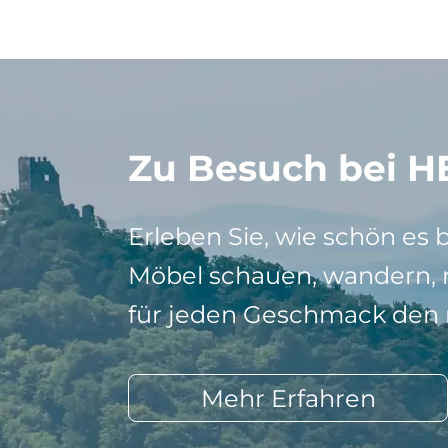
Zu Besuch bei H
Erleben Sie, wie schön es 
Möbel schauen, wandern, r
für jeden Geschmack den r
Mehr Erfahren