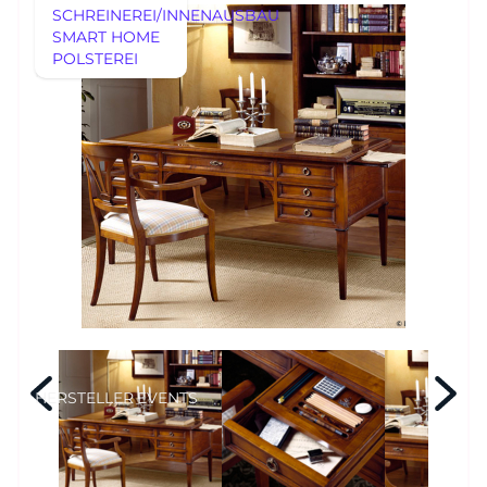
SCHREINEREI/INNENAUSBAU
MÖBEL
SMART HOME
MÖBEL
POLSTEREI
REFERENZEN
HERSTELLER
EVENTS
RHEINWERK
Senden
STYLES
Königswinterer Str. 319
53639 Königswinter-Ittenbach
0 22 23 - 91 89 0
Di.-Fr. 10-18 Uhr
Sa. 10-17 Uhr
Montag geschlossen
HERSTELLER
EVENTS