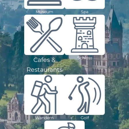
Museum
Spa
Schloss
Cafes &
Restaurants
Wandern
Golf