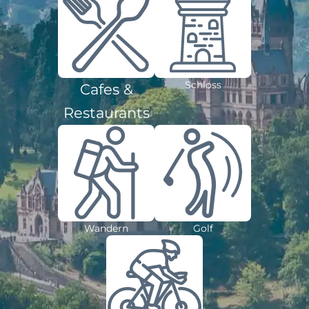
Schloss
Cafes &
Restaurants
Wandern
Golf