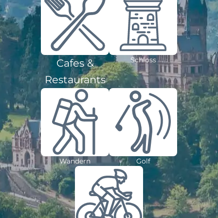
Schloss
Cafes &
Restaurants
Wandern
Golf