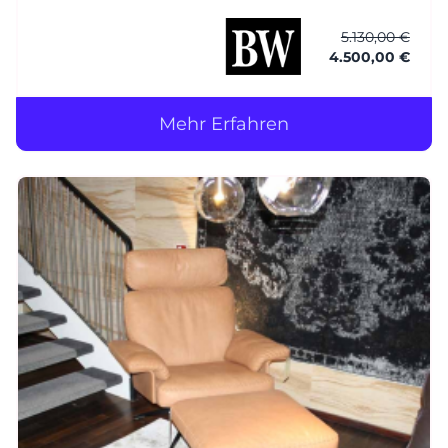
Füsse: Esche wengefarbig gebeizt Hocker
Coco - BW-106-1001 BTH: ca. 56 x 56 x 40 cm
5.130,00 €
4.500,00 €
Bezug: Leder (1)
Mehr Erfahren