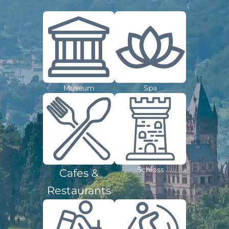
Museum
Spa
Schloss
Cafes &
Restaurants