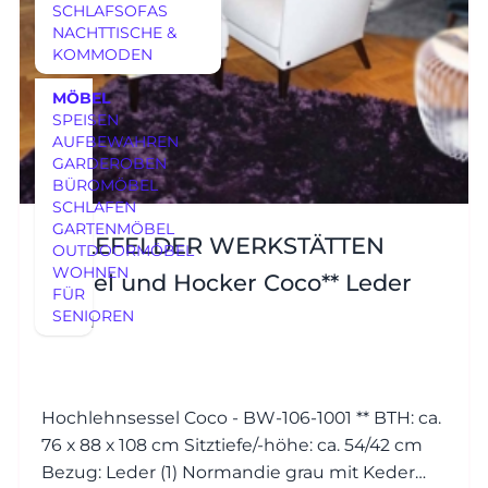
SCHLAFSOFAS
NACHTTISCHE &
KOMMODEN
MÖBEL
SPEISEN
AUFBEWAHREN
GARDEROBEN
BÜROMÖBEL
SCHLAFEN
GARTENMÖBEL
BIELEFELDER WERKSTÄTTEN
OUTDOORMÖBEL
WOHNEN
Sessel und Hocker Coco** Leder
FÜR
grau
SENIOREN
Hochlehnsessel Coco - BW-106-1001 ** BTH: ca.
76 x 88 x 108 cm Sitztiefe/-höhe: ca. 54/42 cm
Bezug: Leder (1) Normandie grau mit Keder