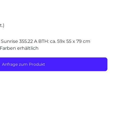
SPEIS
.)
unrise 355.22 A BTH: ca. 59x 55 x 79 cm
Farben erhältlich
Anfrage zum Produkt