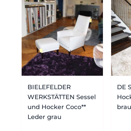
BIELEFELDER
DE S
WERKSTÄTTEN Sessel
Hock
und Hocker Coco**
bra
Leder grau