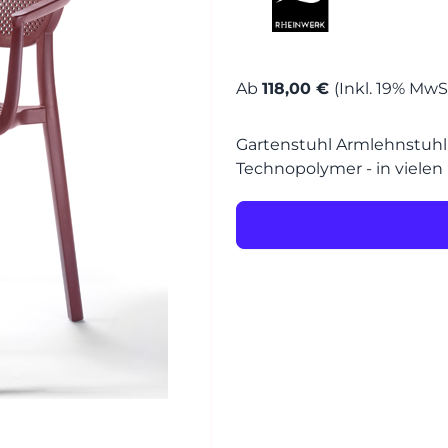
MÖBEL
MÖBEL
HERSTELLER
Ab
118,00 €
(Inkl. 19% MwSt
Senden
Gartenstuhl Armlehnstuhl S
EVENTS
Technopolymer - in vielen 
RHEINWERK
STYLES