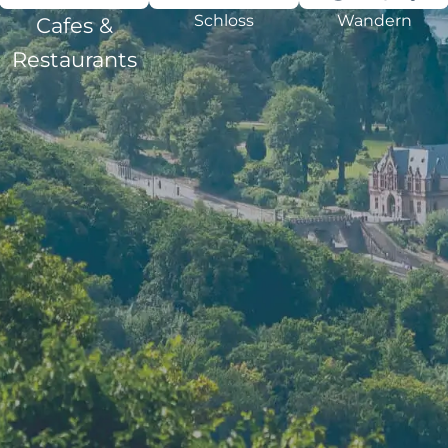
Schloss
Wandern
Cafes &
Restaurants