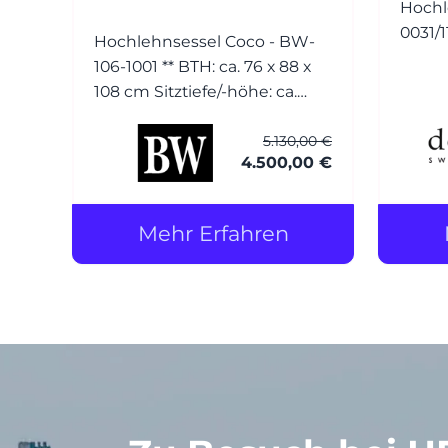
Hochl
Hochlehnsessel Coco - BW-
106-1001 ** BTH: ca. 76 x 88 x
108 cm Sitztiefe/-höhe: ca.
54/42 cm Bezug: Leder (1)
5.130,00 €
Normandie grau mit Keder
4.500,00 €
Füsse: Esche wengefarbig
gebeizt Hocker Coco - BW-
106-1001 BTH: ca. 56 x 56 x 40
Mehr Erfahren
cm Bezug: Leder (1)