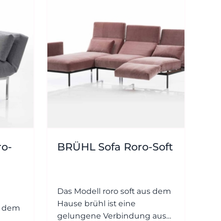
23 - 91
89 0
dialog@wohnambiente.de
Di.-Fr.
10-18
Uhr
Sa.
Königswinterer
10-17
Str. 319
Uhr
53639
Königswinter-
Ittenbach
ro-
BRÜHL Sofa Roro-Soft
Das Modell roro soft aus dem
Hause brühl ist eine
s dem
gelungene Verbindung aus