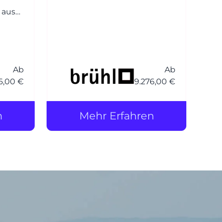
Design, Funktion und
 aus
Komfort. Der Entwurf basiert
auf dem beliebten Klassiker
siert
roro, wurde jedoch um eine
iker
weichere, einladender
eine
Polsterung ergänzt – daher
Ab
Ab
6,00 €
9.276,00 €
der Zusatz soft.
aher
n
Mehr Erfahren