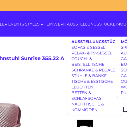
LER
EVENTS
STYLES
RHEINWERK
AUSSTELLUNGSSTÜCKE
MÖB
AUSSTELLUNGSSTÜCKE
MÖ
SOFAS & SESSEL
SP
RELAX- & TV-SESSEL
AU
stuhl Sunrise 355.22 A
COUCH- &
GA
BEISTELLTISCHE
BÜ
SCHRÄNKE & REGALE
SC
Königswinterer Str. 319
STÜHLE & BÄNKE
GA
53639 Königswinter-Itt
TISCHE & ESSTISCHE
OU
0 22 23 - 91 89 0
AUSSTELLUNGSSTÜCKE
LEUCHTEN
W
RHEINWERK
Di.-Fr. 10-18 Uhr
BETTEN &
FÜ
Sa. 10-17 Uhr
AUSSTELLUNGSSTÜCKE
SCHLAFSOFAS
Montag geschlossen
UNSERE EXPERTISE
NACHTTISCHE &
Armlehnstuh
KOMMODEN
UNSERE EXPERTISE
REFERENZEN