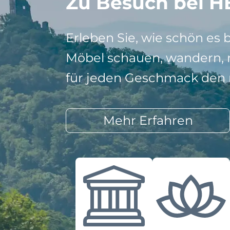
Zu Besuch bei H
Erleben Sie, wie schön es 
Möbel schauen, wandern, r
für jeden Geschmack den r
Mehr Erfahren