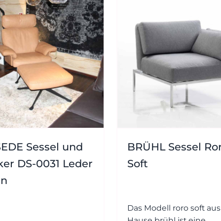
EDE Sessel und
BRÜHL Sessel Ro
er DS-0031 Leder
Soft
un
Das Modell roro soft au
Hause brühl ist eine