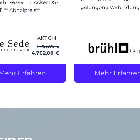
ehnsessel + Hocker DS-
gelungene Verbindung
0031/111 ** Abholpreis**
Design, Funktion und
Komfort. Der Entwurf ba
auf dem beliebten Klass
AKTION
roro, wurde jedoch um 
11.755,00 €
weichere, einladender
3.30
4.702,00 €
Polsterung ergänzt – d
der Zusatz soft.
Mehr Erfahren
Mehr Erfahre