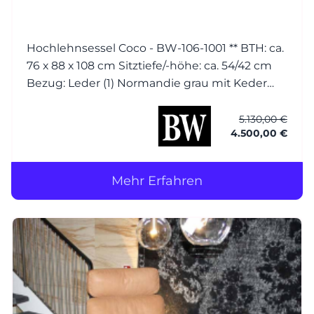
Hochlehnsessel Coco - BW-106-1001 ** BTH: ca.
76 x 88 x 108 cm Sitztiefe/-höhe: ca. 54/42 cm
Bezug: Leder (1) Normandie grau mit Keder
Füsse: Esche wengefarbig gebeizt Hocker
Coco - BW-106-1001 BTH: ca. 56 x 56 x 40 cm
5.130,00 €
4.500,00 €
Bezug: Leder (1)
Mehr Erfahren