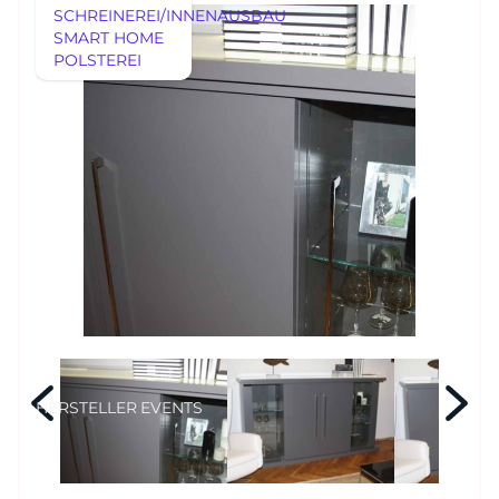
SCHREINEREI/INNENAUSBAU
SMART HOME
AUSSTELLUNGSSTÜCKE
POLSTEREI
REFERENZEN
AUSSTELLUNGSSTÜCKE
UNSERE EXPERTISE
UNSERE EXPERTISE
REFERENZEN
MÖBEL
MÖBEL
HERSTELLER
EVENTS
RHEINWERK
Senden
STYLES
HERSTELLER
EVENTS
Königswinterer Str. 319
53639 Königswinter-Ittenbach
0 22 23 - 91 89 0
Di.-Fr. 10-18 Uhr