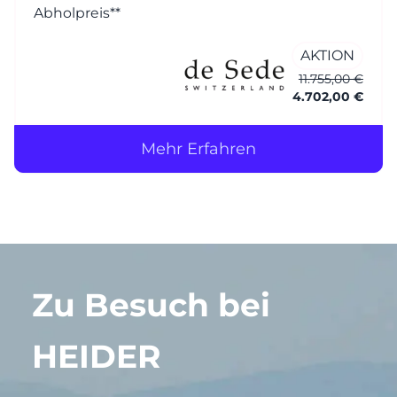
Abholpreis**
AKTION
11.755,00 €
4.702,00 €
Mehr Erfahren
Zu Besuch bei
HEIDER