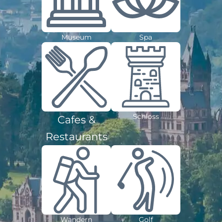
Museum
Spa
Schloss
Cafes &
Restaurants
Wandern
Golf