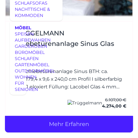
SCHLAFSOFAS
NACHTTISCHE &
KOMMODEN
MÖBEL
TRÜGGELMANN
SPEISEN
AUFBEWAHREN
Schiebetürenanlage Sinus Glas
GARDEROBEN
BÜROMÖBEL
SCHLAFEN
GARTENMÖBEL
OUTDOORMÖBEL
Eck-Schiebetürenanlage Sinus BTH: ca.
WOHNEN
270,0/179,4 x 9,6 x 240,0 cm Profil I silberfarbig
FÜR
E6/EV1 eloxiert Füllung: Lacobel Glas 4 mm
SENIOREN
White Soft RAL 9010 reinweiss (mit
6.107,00 €
Splitterschutzfolie) 2-läufig - stehende Tür - m.
4.274,00 €
Griffleiste, Wa
Mehr Erfahren