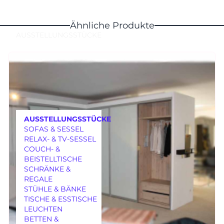
Ähnliche Produkte
AUSSTELLUNGSSTÜCKE
AUSSTELLUNGSSTÜCKE
SOFAS & SESSEL
RELAX- & TV-SESSEL
COUCH- &
BEISTELLTISCHE
SCHRÄNKE &
REGALE
MÖBEL
STÜHLE & BÄNKE
TISCHE & ESSTISCHE
LEUCHTEN
BETTEN &