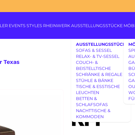
LER
EVENTS
STYLES
RHEINWERK
AUSSTELLUNGSSTÜCKE
MÖB
AUSSTELLUNGSSTÜCKE
MÖ
SOFAS & SESSEL
SP
RELAX- & TV-SESSEL
AU
r Texas
COUCH- &
GA
BEISTELLTISCHE
BÜ
SCHRÄNKE & REGALE
SC
Königswinterer Str. 319
STÜHLE & BÄNKE
GA
53639 Königswinter-Itt
TISCHE & ESSTISCHE
OU
0 22 23 - 91 89 0
AUSSTELLUNGSSTÜCKE
LEUCHTEN
W
KFF Barhoc
Di.-Fr. 10-18 Uhr
BETTEN &
FÜ
Sa. 10-17 Uhr
AUSSTELLUNGSSTÜCKE
SCHLAFSOFAS
Montag geschlossen
UNSERE EXPERTISE
NACHTTISCHE &
KOMMODEN
UNSERE EXPERTISE
REFERENZEN