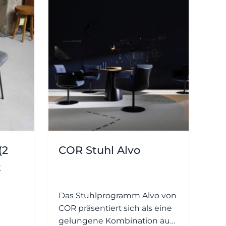
23 - 91
89 0
dialog@wohnambiente.de
Di.-Fr.
10-18
Uhr
Sa.
Königswinterer
10-17
Str. 319
Uhr
53639
Königswinter-
Ittenbach
(2
COR Stuhl Alvo
t
Das Stuhlprogramm Alvo von
COR präsentiert sich als eine
gelungene Kombination aus