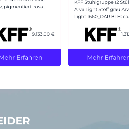
KFF Stuhlgruppe (2 Stü
, pigmentiert, rosa
Arva Light Stoff grau Ar
Light 1660_OAR BTH: ca.
latte aus 3 Bohlen ca. 6
61 x 90 cm Bezug: Stoff Seven
(PG1) plumb 168 (Korpus
9.133,00 €
1.3
azit M23
Stoff Seven (PG1) plumb
(Kissen) Nähte jeweils Ton in
Ton Gestell (4-Fuss): M23
Mehr Erfahren
Mehr Erfahre
Struktur anthrazit
EIDER