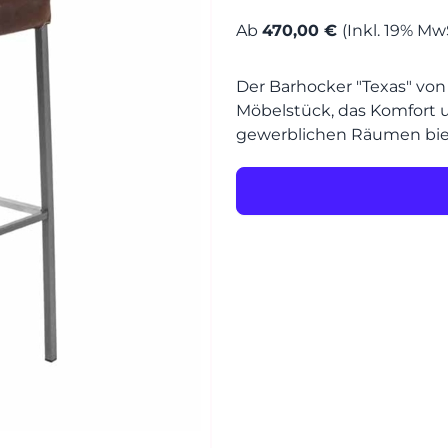
MÖBEL
Ab
470,00 €
(Inkl. 19% Mw
MÖBEL
HERSTELLER
Der Barhocker "Texas" von K
Möbelstück, das Komfort 
Senden
gewerblichen Räumen bie
EVENTS
RHEINWERK
STYLES