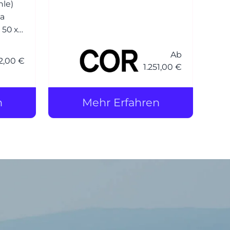
hle)
modernem Design und
va
höchstem Sitzkomfort. Mit
 50 x
seiner edlen, matten Schale
und den gemütlichen
Ab
) /
Sitzpolstern verleiht der Alvo
12,00 €
1.251,00 €
 168
Stuhl jedem Essbereich eine
einladende Atmos
n
Mehr Erfahren