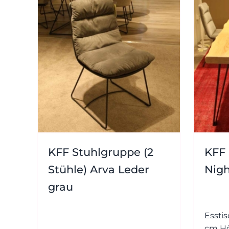
KFF Stuhlgruppe (2
KFF 
Stühle) Arva Leder
Nigh
grau
Esstisch Grösse: ca.
cm Höhe: ca. 76 cm Eiche