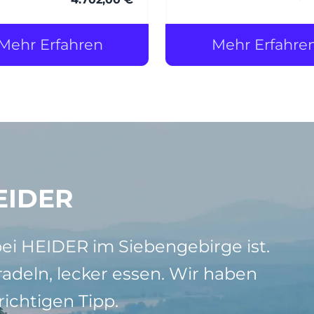
Polsterung ergänzt – d
der Zusatz soft.
Mehr Erfahren
Mehr Erfahre
EIDER
bei HEIDER im Siebengebirge ist.
adeln, lecker essen. Wir haben
ichtigen Tipp.