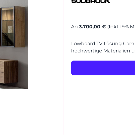
MÖBEL
MÖBEL
HERSTELLER
Ab
3.700,00 €
(Inkl. 19% M
Senden
EVENTS
Lowboard TV Lösung Game
hochwertige Materialien un
RHEINWERK
STYLES