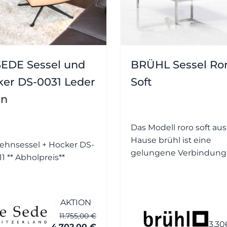
EDE Sessel und
BRÜHL Sessel Ro
er DS-0031 Leder
Soft
un
Das Modell roro soft au
Hause brühl ist eine
ehnsessel + Hocker DS-
gelungene Verbindung
0031/111 ** Abholpreis**
Design, Funktion und
Komfort. Der Entwurf ba
auf dem beliebten Klass
AKTION
roro, wurde jedoch um 
11.755,00 €
weichere, einladender
3.30
4.702,00 €