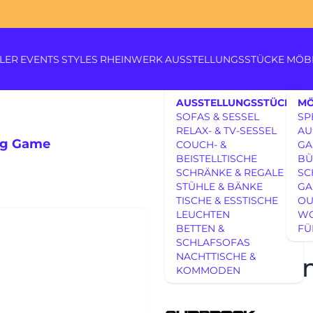
LER
EVENTS
STYLES
RHEINWERK
AUSSTELLUNGSSTÜCKE
MÖB
AUSSTELLUNGSSTÜCKE
MÖ
SOFAS & SESSEL
SP
RELAX- & TV-SESSEL
AU
ng Game
COUCH- &
GA
BEISTELLTISCHE
BÜ
Königswinterer Str. 319
SCHRÄNKE & REGALE
SC
53639 Königswinter-Itt
STÜHLE & BÄNKE
GA
0 22 23 - 91 89 0
TISCHE & ESSTISCHE
OU
AUSSTELLUNGSSTÜCKE
Di.-Fr. 10-18 Uhr
LEUCHTEN
W
SUDBROCK 
BETTEN &
FÜ
Sa. 10-17 Uhr
AUSSTELLUNGSSTÜCKE
SCHLAFSOFAS
Montag geschlossen
UNSERE EXPERTISE
NACHTTISCHE &
Lösung Ga
KOMMODEN
UNSERE EXPERTISE
REFERENZEN