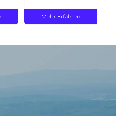
aher
n
Mehr Erfahren