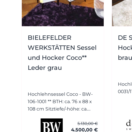
BIELEFELDER
DE S
WERKSTÄTTEN Sessel
Hock
und Hocker Coco**
bra
Leder grau
Hochl
Hochlehnsessel Coco - BW-
106-1001 ** BTH: ca. 76 x 88 x
108 cm Sitztiefe/-höhe: ca.
54/42 cm Bezug: Leder (1)
5.130,00 €
Normandie grau mit Keder
4.500,00 €
Füsse: Esche wengefarbig