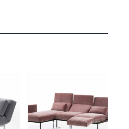
0 22
23 - 91
89 0