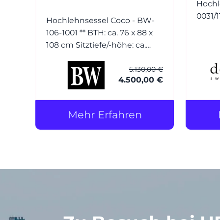
Hochl
Hochlehnsessel Coco - BW-
106-1001 ** BTH: ca. 76 x 88 x
108 cm Sitztiefe/-höhe: ca.
54/42 cm Bezug: Leder (1)
5.130,00 €
Normandie grau mit Keder
4.500,00 €
Füsse: Esche wengefarbig
gebeizt Hocker Coco - BW-
106-1001 BTH: ca. 56 x 56 x 40
Mehr Erfahren
cm Bezug: Leder (1)