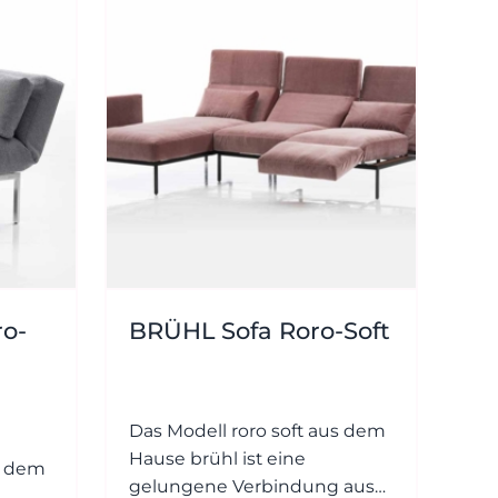
23 - 91
89 0
dialog@wohnambiente.de
Di.-Fr.
10-18
Uhr
Sa.
Königswinterer
10-17
Str. 319
Uhr
53639
Königswinter-
Ittenbach
ro-
BRÜHL Sofa Roro-Soft
Das Modell roro soft aus dem
Hause brühl ist eine
s dem
gelungene Verbindung aus