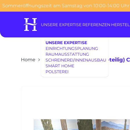
Sommeröffnungszeit am Samstag von 10:00-14:00 Uhr
o content
UNSERE EXPERTISE
REFERENZEN
HERSTEL
UNSERE EXPERTISE
EINRICHTUNGSPLANUNG
RAUMAUSSTATTUNG
RHEINWERK Ecksofa (2-teilig)
Home
SCHREINEREI/INNENAUSBAU
SMART HOME
POLSTEREI