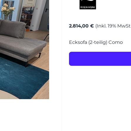
MÖBEL
MÖBEL
HERSTELLER
2.814,00 €
(Inkl. 19% MwSt.
Senden
Ecksofa (2-teilig) Como
EVENTS
RHEINWERK
STYLES