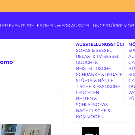
LER
EVENTS
STYLES
RHEINWERK
AUSSTELLUNGSSTÜCKE
MÖB
AUSSTELLUNGSSTÜCKE
MÖ
SOFAS & SESSEL
SP
RELAX- & TV-SESSEL
AU
 Como
COUCH- &
GA
BEISTELLTISCHE
BÜ
SCHRÄNKE & REGALE
SC
Königswinterer Str. 319
STÜHLE & BÄNKE
GA
53639 Königswinter-Itt
TISCHE & ESSTISCHE
OU
0 22 23 - 91 89 0
AUSSTELLUNGSSTÜCKE
LEUCHTEN
W
RHEINWERK 
Di.-Fr. 10-18 Uhr
BETTEN &
FÜ
Sa. 10-17 Uhr
AUSSTELLUNGSSTÜCKE
SCHLAFSOFAS
Montag geschlossen
UNSERE EXPERTISE
NACHTTISCHE &
Como
KOMMODEN
UNSERE EXPERTISE
REFERENZEN