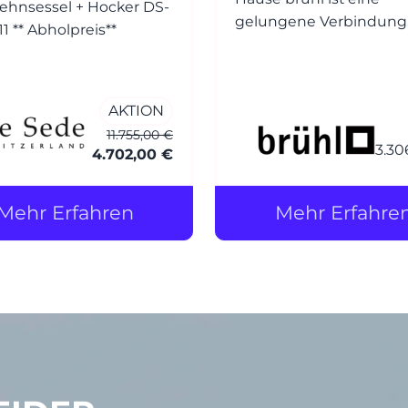
ehnsessel + Hocker DS-
gelungene Verbindung
0031/111 ** Abholpreis**
Design, Funktion und
Komfort. Der Entwurf ba
auf dem beliebten Klass
AKTION
roro, wurde jedoch um 
11.755,00 €
weichere, einladender
3.30
4.702,00 €
Polsterung ergänzt – d
der Zusatz soft.
Mehr Erfahren
Mehr Erfahre