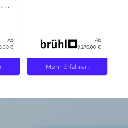
Design, Funktion und
 aus
Komfort. Der Entwurf basiert
auf dem beliebten Klassiker
siert
roro, wurde jedoch um eine
iker
weichere, einladender
eine
Polsterung ergänzt – daher
Ab
Ab
6,00 €
9.276,00 €
der Zusatz soft.
aher
n
Mehr Erfahren