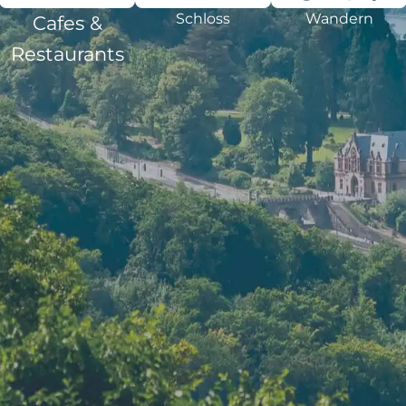
Schloss
Wandern
Cafes &
Restaurants