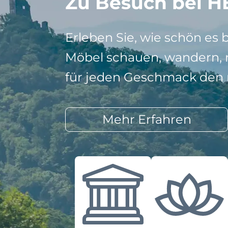
Zu Besuch bei H
Erleben Sie, wie schön es 
Möbel schauen, wandern, r
für jeden Geschmack den r
Mehr Erfahren