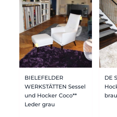
BIELEFELDER
DE S
WERKSTÄTTEN Sessel
Hock
und Hocker Coco**
bra
Leder grau