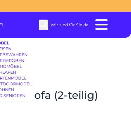
EL
Wir sind für Sie da
BEL
EISEN
FBEWAHREN
RDEROBEN
ROMÖBEL
HLAFEN
RTENMÖBEL
enbach
TDOORMÖBEL
OHNEN
Ecksofa (2-teilig)
R SENIOREN
SOFAS & S
EINRICHTUNG