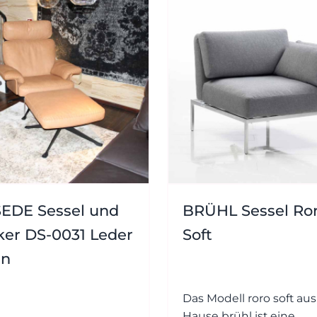
EDE Sessel und
BRÜHL Sessel Ro
er DS-0031 Leder
Soft
un
Das Modell roro soft au
Hause brühl ist eine