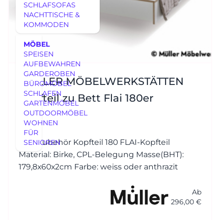
SCHLAFSOFAS
NACHTTISCHE &
KOMMODEN
MÖBEL
SPEISEN
AUFBEWAHREN
GARDEROBEN
MÜLLER MÖBELWERKSTÄTTEN
BÜROMÖBEL
SCHLAFEN
Kopfteil zu Bett Flai 180er
GARTENMÖBEL
OUTDOORMÖBEL
WOHNEN
FÜR
Bett Zubehör Kopfteil 180 FLAI-Kopfteil
SENIOREN
Material: Birke, CPL-Belegung Masse(BHT):
179,8x60x2cm Farbe: weiss oder anthrazit
Ab
296,00 €