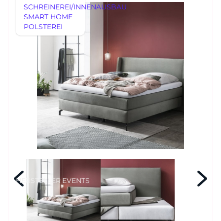
SCHREINEREI/INNENAUSBAU
SMART HOME
POLSTEREI
AUSSTELLUNGSSTÜCKE
REFERENZEN
AUSSTELLUNGSSTÜCKE
UNSERE EXPERTISE
UNSERE EXPERTISE
REFERENZEN
MÖBEL
MÖBEL
HERSTELLER
EVENTS
RHEINWERK
Senden
STYLES
HERSTELLER
EVENTS
Königswinterer Str. 319
53639 Königswinter-Ittenbach
0 22 23 - 91 89 0
Di.-Fr. 10-18 Uhr