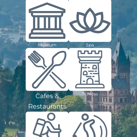
Museum
Spa
Schloss
Cafes &
Restaurants