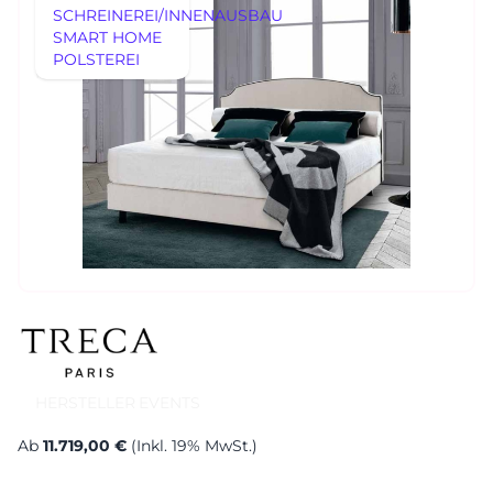
SCHREINEREI/INNENAUSBAU
SMART HOME
AUSSTELLUNGSSTÜCKE
POLSTEREI
REFERENZEN
AUSSTELLUNGSSTÜCKE
UNSERE EXPERTISE
UNSERE EXPERTISE
REFERENZEN
MÖBEL
MÖBEL
HERSTELLER
EVENTS
RHEINWERK
Senden
STYLES
HERSTELLER
EVENTS
Königswinterer Str. 319
53639 Königswinter-Ittenbach
Ab
11.719,00 €
(Inkl. 19% MwSt.)
0 22 23 - 91 89 0
Di.-Fr. 10-18 Uhr
Sa. 10-17 Uhr