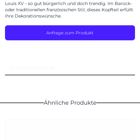
Louis XV - so gut bürgerlich und doch trendig. Im Barock-
Montag geschlossen
oder traditionellen französischen Stil, dieses Kopfteil erfüllt
ihre Dekorationswünsche.
Anfrage zum Produkt
STYLES
RHEINWERK
Ähnliche Produkte