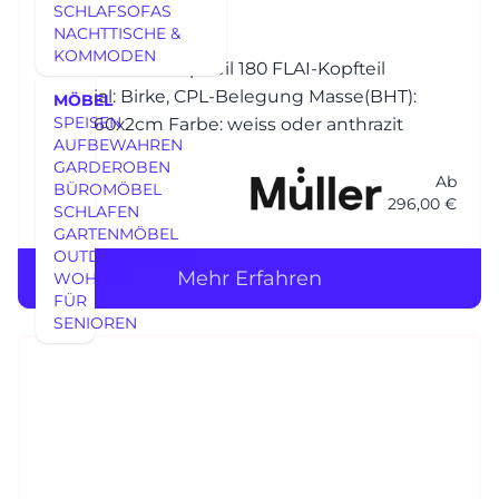
SCHLAFSOFAS
NACHTTISCHE &
KOMMODEN
Bett Zubehör Kopfteil 180 FLAI-Kopfteil
Material: Birke, CPL-Belegung Masse(BHT):
MÖBEL
SPEISEN
179,8x60x2cm Farbe: weiss oder anthrazit
AUFBEWAHREN
GARDEROBEN
Ab
BÜROMÖBEL
296,00 €
SCHLAFEN
GARTENMÖBEL
OUTDOORMÖBEL
Mehr Erfahren
WOHNEN
FÜR
SENIOREN