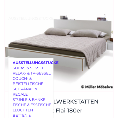
AUSSTELLUNGSSTÜCKE
AUSSTELLUNGSSTÜCKE
SOFAS & SESSEL
RELAX- & TV-SESSEL
COUCH- &
BEISTELLTISCHE
SCHRÄNKE &
REGALE
MÖBEL
STÜHLE & BÄNKE
MÜLLER MÖBELWERKSTÄTTEN
TISCHE & ESSTISCHE
Kopfteil zu Bett Flai 180er
LEUCHTEN
BETTEN &