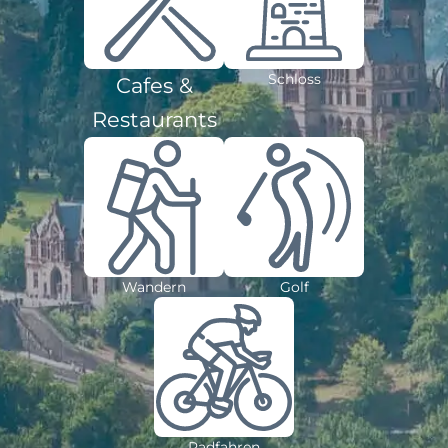
Schloss
Cafes &
Restaurants
Wandern
Golf
Radfahren