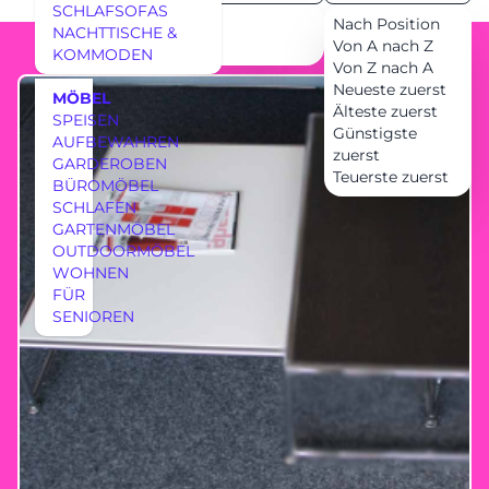
SCHLAFSOFAS
24
Nach Position
NACHTTISCHE &
36
Von A nach Z
KOMMODEN
Von Z nach A
Neueste zuerst
MÖBEL
Älteste zuerst
SPEISEN
Günstigste
AUFBEWAHREN
zuerst
GARDEROBEN
Teuerste zuerst
BÜROMÖBEL
SCHLAFEN
GARTENMÖBEL
OUTDOORMÖBEL
WOHNEN
FÜR
SENIOREN