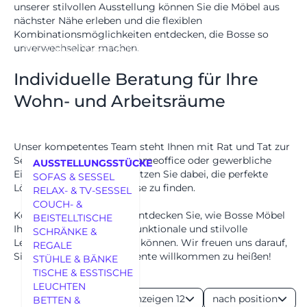
unserer stilvollen Ausstellung können Sie die Möbel aus
nächster Nähe erleben und die flexiblen
Kombinationsmöglichkeiten entdecken, die Bosse so
unverwechselbar machen.
AUSSTELLUNGSSTÜCKE
Individuelle Beratung für Ihre
Wohn- und Arbeitsräume
Unser kompetentes Team steht Ihnen mit Rat und Tat zur
Seite. Ob Wohnbereich, Homeoffice oder gewerbliche
AUSSTELLUNGSSTÜCKE
Einrichtung – wir unterstützen Sie dabei, die perfekte
SOFAS & SESSEL
Lösung für Ihre Bedürfnisse zu finden.
RELAX- & TV-SESSEL
COUCH- &
Kommen Sie vorbei und entdecken Sie, wie Bosse Möbel
BEISTELLTISCHE
Ihre Räume in moderne, funktionale und stilvolle
SCHRÄNKE &
Lebenswelten verwandeln können. Wir freuen uns darauf,
REGALE
MÖBEL
Sie bei Heider Wohnambiente willkommen zu heißen!
STÜHLE & BÄNKE
TISCHE & ESSTISCHE
LEUCHTEN
Anzeigen 12
nach position
BETTEN &