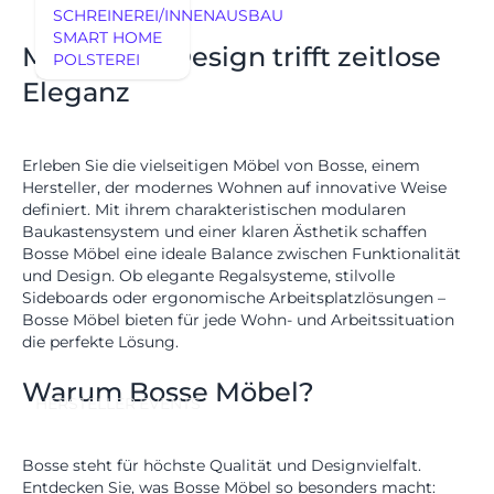
REFERENZEN
SCHREINEREI/INNENAUSBAU
SMART HOME
Modulares Design trifft zeitlose
MÖBEL
POLSTEREI
REFERENZEN
Eleganz
MÖBEL
HERSTELLER
EVENTS
Erleben Sie die vielseitigen Möbel von
Bosse
, einem
Hersteller, der modernes Wohnen auf innovative Weise
RHEINWERK
Senden
definiert. Mit ihrem charakteristischen modularen
Baukastensystem und einer klaren Ästhetik schaffen
STYLES
Bosse Möbel eine ideale Balance zwischen Funktionalität
und Design. Ob elegante Regalsysteme, stilvolle
Königswinterer Str. 319
Sideboards oder ergonomische Arbeitsplatzlösungen –
53639 Königswinter-Ittenbach
0 22 23 - 91 89 0
Bosse Möbel bieten für jede Wohn- und Arbeitssituation
Di.-Fr. 10-18 Uhr
die perfekte Lösung.
Sa. 10-17 Uhr
Montag geschlossen
Warum Bosse Möbel?
HERSTELLER
EVENTS
Bosse steht für höchste Qualität und Designvielfalt.
Entdecken Sie, was Bosse Möbel so besonders macht: