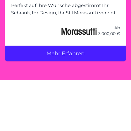
Perfekt auf Ihre Wünsche abgestimmt Ihr
Schrank, Ihr Design, Ihr Stil Morassutti vereint
Funktionalität mit modernem Design und
ermöglicht individuelle
Ab
3.000,00 €
Kleiderschranklösungen, die genau auf Ihre
Bedürfnisse zugeschnitten sind. Ob kompakte
Schränke mit Schiebetüren, großzügige
Mehr Erfahren
begehbare Schranklösungen oder innovative
Stauraumkonzepte – bei Morassutti bleibt kein
Wunsch offen. Gemeinsam planen – Ihre
Vorstellungen im Mittelpunkt Unser
erfahrenes Team steht Ihnen zur Seite, um
Ihren Traumkleiderschrank zu planen. Mit
maßgeschneiderten Lösungen und
hochwertiger Verarbeitung wird jeder Schrank
zu einem Unikat, das nicht nur durch seine
Optik, sondern auch durch seine
Langlebigkeit überzeugt. Ihr Morassutti-