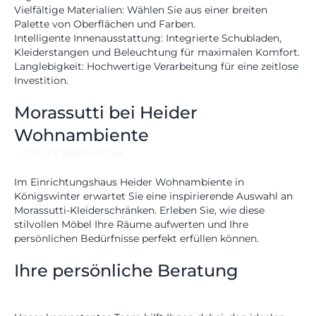
MÖBEL
Vielfältige Materialien:
Wählen Sie aus einer breiten
MÖBEL
Palette von Oberflächen und Farben.
HERSTELLER
Intelligente Innenausstattung:
Integrierte Schubladen,
Kleiderstangen und Beleuchtung für maximalen Komfort.
EVENTS
Langlebigkeit:
Hochwertige Verarbeitung für eine zeitlose
Investition.
RHEINWERK
Senden
Morassutti bei Heider
STYLES
Wohnambiente
Königswinterer Str. 319
STYLES
RHEINWERK
53639 Königswinter-Ittenbach
0 22 23 - 91 89 0
Di.-Fr. 10-18 Uhr
Im
Einrichtungshaus Heider Wohnambiente
in
Sa. 10-17 Uhr
Königswinter erwartet Sie eine inspirierende Auswahl an
Montag geschlossen
Morassutti-Kleiderschränken. Erleben Sie, wie diese
stilvollen Möbel Ihre Räume aufwerten und Ihre
persönlichen Bedürfnisse perfekt erfüllen können.
Ihre persönliche Beratung