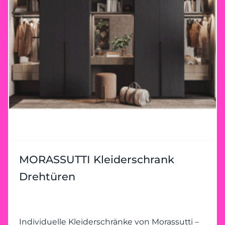
Optik, sondern auch durch seine
Langlebigkeit überzeugt. Ihr Morassutti-
Erlebnis bei Heider Wohnambiente Besuchen
Sie unser Einrichtungshaus in Königswinter
und lassen Sie sich inspirieren. Entdecken Sie
die Vielfalt der Morassutti-Produkte und
erleben Sie, wie Ihre Ideen mit unserer
Expertise umgesetzt werden. Wir begleiten
Sie von der Planung bis zur Umsetzung –
individuell, kompetent und mit einem Auge
fürs Detail. Jetzt vorbeischauen! Ihr perfekter
Kleiderschrank wartet darauf, gemeinsam mit
Ihnen geplant zu werden. Heider
MORASSUTTI Kleiderschrank
Wohnambiente freut sich auf Ihren Besuch!
Drehtüren
Individuelle Kleiderschränke von Morassutti –