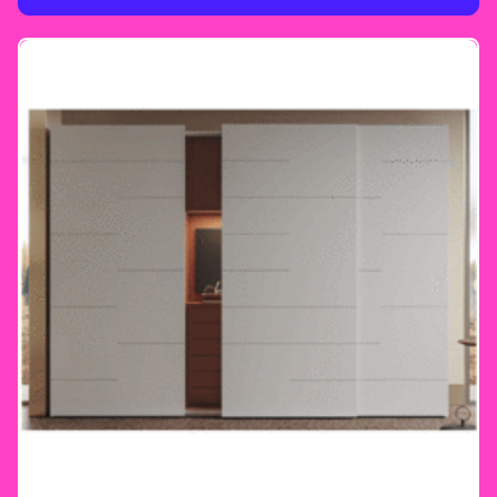
Morassutti bleibt kein Wunsch offen.
Gemeinsam planen – Ihre Vorstellungen im
Mittelpunkt Unser erfahrenes Team steht
Ihnen zur Seite, um Ihren Traumnachttisch zu
planen. Mit maßgeschneiderten Lösungen
und hochwertiger Verarbeitung wird jedes
Stück zu einem Unikat, das nicht nur durch
seine Optik, sondern auch durch seine
Langlebigkeit überzeugt. Ihr Morassutti-
Erlebnis bei Heider Wohnambiente Besuchen
Sie unser Einrichtungshaus in Königswinter
und lassen Sie sich inspirieren. Entdecken Sie
die Vielfalt der Morassutti-Produkte und
erleben Sie, wie Ihre Ideen mit unserer
Expertise umgesetzt werden. Wir begleiten
Sie von der Planung bis zur Umsetzung –
individuell, kompetent und mit einem Auge
fürs Detail. Jetzt vorbeischauen! Ihr perfekter