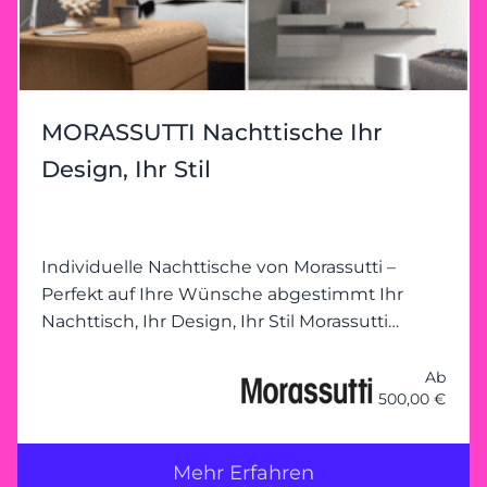
MORASSUTTI Nachttische Ihr
Design, Ihr Stil
Individuelle Nachttische von Morassutti –
Perfekt auf Ihre Wünsche abgestimmt Ihr
Nachttisch, Ihr Design, Ihr Stil Morassutti
vereint Funktionalität mit modernem Design
und ermöglicht individuelle
Ab
500,00 €
Nachttischlösungen, die genau auf Ihre
Bedürfnisse zugeschnitten sind. Ob elegante
Nachttische mit Schubladen, minimalistische
Mehr Erfahren
Designs oder multifunktionale Lösungen – bei