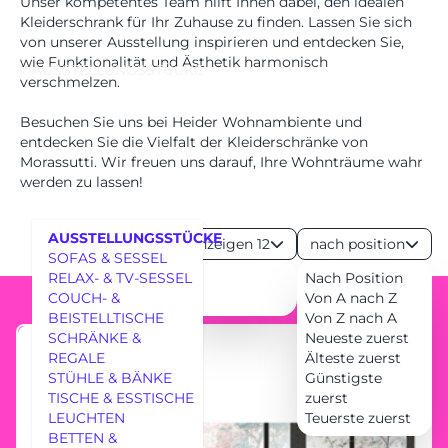
Unser kompetentes Team hilft Ihnen dabei, den idealen
Kleiderschrank für Ihr Zuhause zu finden. Lassen Sie sich
von unserer Ausstellung inspirieren und entdecken Sie,
wie Funktionalität und Ästhetik harmonisch
AUSSTELLUNGSSTÜCKE
verschmelzen.
Besuchen Sie uns bei Heider Wohnambiente und
entdecken Sie die Vielfalt der Kleiderschränke von
Morassutti. Wir freuen uns darauf, Ihre Wohnträume wahr
werden zu lassen!
AUSSTELLUNGSSTÜCKE
Anzeigen 12
nach position
SOFAS & SESSEL
RELAX- & TV-SESSEL
24
Nach Position
COUCH- &
36
Von A nach Z
BEISTELLTISCHE
Von Z nach A
SCHRÄNKE &
Neueste zuerst
REGALE
Älteste zuerst
MÖBEL
STÜHLE & BÄNKE
Günstigste
TISCHE & ESSTISCHE
zuerst
LEUCHTEN
Teuerste zuerst
BETTEN &