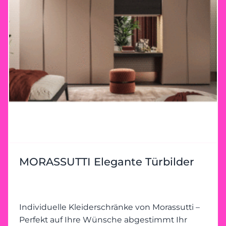
hochwertiger Verarbeitung wird jeder Schrank
zu einem Unikat, das nicht nur durch seine
Optik, sondern auch durch seine
Langlebigkeit überzeugt. Ihr Morassutti-
Erlebnis bei Heider Wohnambiente Besuchen
Sie unser Einrichtungshaus in Königswinter
und lassen Sie sich inspirieren. Entdecken Sie
die Vielfalt der Morassutti-Produkte und
erleben Sie, wie Ihre Ideen mit unserer
Expertise umgesetzt werden. Wir begleiten
Sie von der Planung bis zur Umsetzung –
individuell, kompetent und mit einem Auge
fürs Detail. Jetzt vorbeischauen! Ihr perfekter
MORASSUTTI Elegante Türbilder
Kleiderschrank wartet darauf, gemeinsam mit
Ihnen geplant zu werden. Heider
Wohnambiente freut sich auf Ihren Besuch!
Individuelle Kleiderschränke von Morassutti –
Perfekt auf Ihre Wünsche abgestimmt Ihr