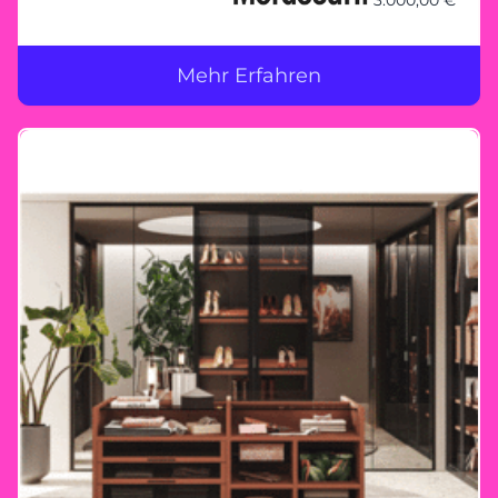
3.000,00 €
Kleiderschranklösungen, die genau auf Ihre
Bedürfnisse zugeschnitten sind. Ob kompakte
Schränke mit Schiebetüren, großzügige
Mehr Erfahren
begehbare Schranklösungen oder innovative
Stauraumkonzepte – bei Morassutti bleibt kein
Wunsch offen. Gemeinsam planen – Ihre
Vorstellungen im Mittelpunkt Unser
erfahrenes Team steht Ihnen zur Seite, um
Ihren Traumkleiderschrank zu planen. Mit
maßgeschneiderten Lösungen und
hochwertiger Verarbeitung wird jeder Schrank
zu einem Unikat, das nicht nur durch seine
Optik, sondern auch durch seine
Langlebigkeit überzeugt. Ihr Morassutti-
Erlebnis bei Heider Wohnambiente Besuchen
Sie unser Einrichtungshaus in Königswinter
und lassen Sie sich inspirieren. Entdecken Sie
die Vielfalt der Morassutti-Produkte und