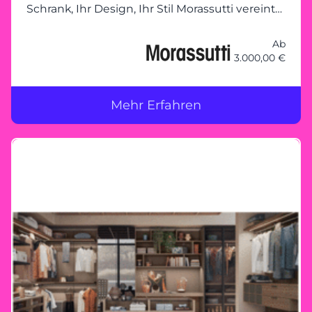
Schrank, Ihr Design, Ihr Stil Morassutti vereint
Funktionalität mit modernem Design und
ermöglicht individuelle
Ab
3.000,00 €
Kleiderschranklösungen, die genau auf Ihre
Bedürfnisse zugeschnitten sind. Ob kompakte
Schränke mit Schiebetüren, großzügige
Mehr Erfahren
begehbare Schranklösungen oder innovative
Stauraumkonzepte – bei Morassutti bleibt kein
Wunsch offen. Gemeinsam planen – Ihre
Vorstellungen im Mittelpunkt Unser
erfahrenes Team steht Ihnen zur Seite, um
Ihren Traumkleiderschrank zu planen. Mit
maßgeschneiderten Lösungen und
hochwertiger Verarbeitung wird jeder Schrank
zu einem Unikat, das nicht nur durch seine
Optik, sondern auch durch seine
Langlebigkeit überzeugt. Ihr Morassutti-
Erlebnis bei Heider Wohnambiente Besuchen