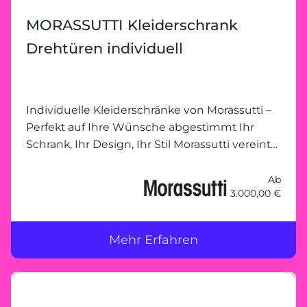
Ihnen geplant zu werden. Heider
MORASSUTTI Kleiderschrank
Wohnambiente freut sich auf Ihren Besuch!
Drehtüren individuell
Individuelle Kleiderschränke von Morassutti –
Perfekt auf Ihre Wünsche abgestimmt Ihr
Schrank, Ihr Design, Ihr Stil Morassutti vereint
Funktionalität mit modernem Design und
ermöglicht individuelle
Ab
3.000,00 €
Kleiderschranklösungen, die genau auf Ihre
Bedürfnisse zugeschnitten sind. Ob kompakte
Schränke mit Schiebetüren, großzügige
Mehr Erfahren
begehbare Schranklösungen oder innovative
Stauraumkonzepte – bei Morassutti bleibt kein
Wunsch offen. Gemeinsam planen – Ihre
Vorstellungen im Mittelpunkt Unser