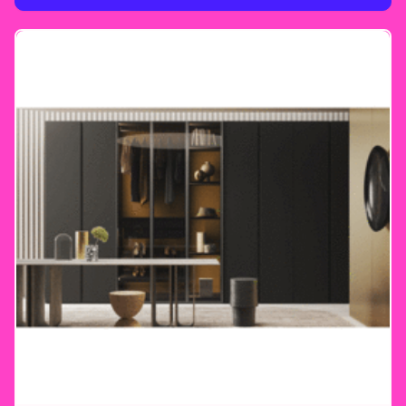
Vorstellungen im Mittelpunkt Unser
erfahrenes Team steht Ihnen zur Seite, um
Ihren Traumkleiderschrank zu planen. Mit
maßgeschneiderten Lösungen und
hochwertiger Verarbeitung wird jeder Schrank
zu einem Unikat, das nicht nur durch seine
Optik, sondern auch durch seine
Langlebigkeit überzeugt. Ihr Morassutti-
Erlebnis bei Heider Wohnambiente Besuchen
Sie unser Einrichtungshaus in Königswinter
und lassen Sie sich inspirieren. Entdecken Sie
die Vielfalt der Morassutti-Produkte und
erleben Sie, wie Ihre Ideen mit unserer
Expertise umgesetzt werden. Wir begleiten
Sie von der Planung bis zur Umsetzung –
individuell, kompetent und mit einem Auge
fürs Detail. Jetzt vorbeischauen! Ihr perfekter
Kleiderschrank wartet darauf, gemeinsam mit