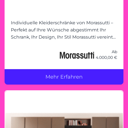
Wohnambiente freut sich auf Ihren Besuch!
Individuelle Kleiderschränke von Morassutti –
Perfekt auf Ihre Wünsche abgestimmt Ihr
Schrank, Ihr Design, Ihr Stil Morassutti vereint
Funktionalität mit modernem Design und
ermöglicht individuelle
Ab
4.000,00 €
Kleiderschranklösungen, die genau auf Ihre
Bedürfnisse zugeschnitten sind. Ob kompakte
Schränke mit Schiebetüren, großzügige
Mehr Erfahren
begehbare Schranklösungen oder innovative
Stauraumkonzepte – bei Morassutti bleibt kein
Wunsch offen. Gemeinsam planen – Ihre
Vorstellungen im Mittelpunkt Unser
erfahrenes Team steht Ihnen zur Seite, um
Ihren Traumkleiderschrank zu planen. Mit
maßgeschneiderten Lösungen und