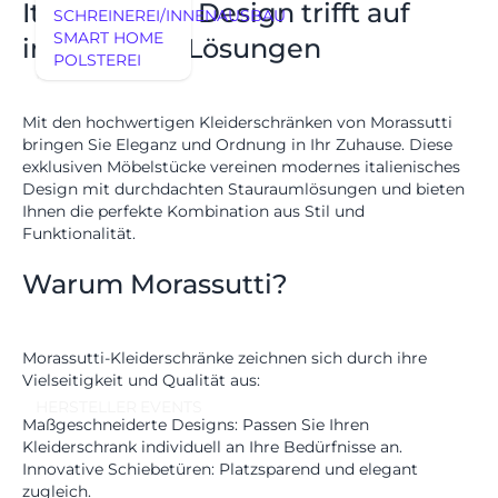
Italienisches Design trifft auf
SCHREINEREI/INNENAUSBAU
SMART HOME
intelligente Lösungen
POLSTEREI
REFERENZEN
Mit den hochwertigen Kleiderschränken von
Morassutti
bringen Sie Eleganz und Ordnung in Ihr Zuhause. Diese
exklusiven Möbelstücke vereinen modernes italienisches
Design mit durchdachten Stauraumlösungen und bieten
Ihnen die perfekte Kombination aus Stil und
Funktionalität.
Warum Morassutti?
AUSSTELLUNGSSTÜCKE
Morassutti-Kleiderschränke zeichnen sich durch ihre
Vielseitigkeit und Qualität aus:
AUSSTELLUNGSSTÜCKE
UNSERE EXPERTISE
HERSTELLER
EVENTS
Maßgeschneiderte Designs:
Passen Sie Ihren
UNSERE EXPERTISE
Kleiderschrank individuell an Ihre Bedürfnisse an.
REFERENZEN
Innovative Schiebetüren:
Platzsparend und elegant
zugleich.