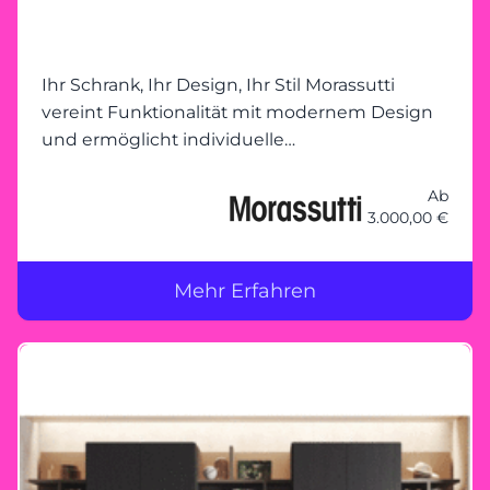
Wohnambiente freut sich auf Ihren Besuch!
Ihr Schrank, Ihr Design, Ihr Stil Morassutti
vereint Funktionalität mit modernem Design
und ermöglicht individuelle
Kleiderschranklösungen, die genau auf Ihre
Bedürfnisse zugeschnitten sind. Ob kompakte
Ab
3.000,00 €
Schränke mit Schiebetüren, großzügige
begehbare Schranklösungen oder innovative
Stauraumkonzepte – bei Morassutti bleibt kein
Mehr Erfahren
Wunsch offen. Gemeinsam planen – Ihre
Vorstellungen im Mittelpunkt Unser
erfahrenes Team steht Ihnen zur Seite, um
Ihren Traumkleiderschrank zu planen. Mit
maßgeschneiderten Lösungen und
hochwertiger Verarbeitung wird jeder Schrank
zu einem Unikat, das nicht nur durch seine