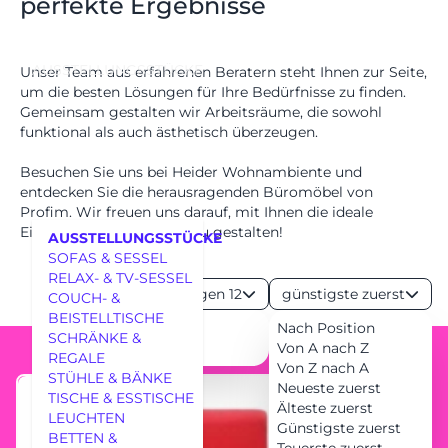
perfekte Ergebnisse
AUSSTELLUNGSSTÜCKE
Unser Team aus erfahrenen Beratern steht Ihnen zur Seite,
um die besten Lösungen für Ihre Bedürfnisse zu finden.
Gemeinsam gestalten wir Arbeitsräume, die sowohl
funktional als auch ästhetisch überzeugen.
Besuchen Sie uns bei Heider Wohnambiente und
entdecken Sie die herausragenden Büromöbel von
Profim. Wir freuen uns darauf, mit Ihnen die ideale
Einrichtung für Ihr Büro zu gestalten!
AUSSTELLUNGSSTÜCKE
SOFAS & SESSEL
RELAX- & TV-SESSEL
Anzeigen 12
günstigste zuerst
COUCH- &
BEISTELLTISCHE
24
Nach Position
SCHRÄNKE &
36
Von A nach Z
REGALE
Von Z nach A
MÖBEL
STÜHLE & BÄNKE
Neueste zuerst
TISCHE & ESSTISCHE
Älteste zuerst
LEUCHTEN
Günstigste zuerst
BETTEN &