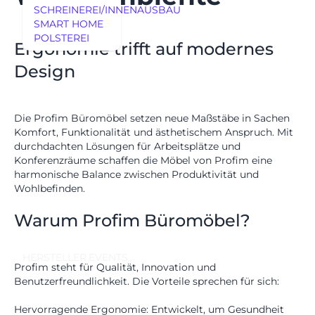
SCHREINEREI/INNENAUSBAU
UNSERE EXPERTISE
SMART HOME
REFERENZEN
POLSTEREI
Ergonomie trifft auf modernes
REFERENZEN
MÖBEL
Design
MÖBEL
HERSTELLER
EVENTS
Die
Profim Büromöbel
setzen neue Maßstäbe in Sachen
Komfort, Funktionalität und ästhetischem Anspruch. Mit
RHEINWERK
durchdachten Lösungen für Arbeitsplätze und
Senden
Konferenzräume schaffen die Möbel von Profim eine
harmonische Balance zwischen Produktivität und
STYLES
Wohlbefinden.
Königswinterer Str. 319
53639 Königswinter-Ittenbach
Warum Profim Büromöbel?
0 22 23 - 91 89 0
Di.-Fr. 10-18 Uhr
Sa. 10-17 Uhr
HERSTELLER
EVENTS
Montag geschlossen
Profim steht für Qualität, Innovation und
Benutzerfreundlichkeit. Die Vorteile sprechen für sich:
Hervorragende Ergonomie:
Entwickelt, um Gesundheit