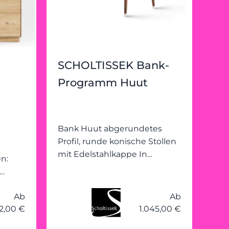
SCHOLTISSEK Bank-
Programm Huut
Bank Huut abgerundetes
Profil, runde konische Stollen
mit Edelstahlkappe In
n:
mehreren Ausführungen
erhältlich Preis definiert sich
wand:
durch Holzart und
Ab
Ab
 der
Spezifikationen
12,00 €
1.045,00 €
,