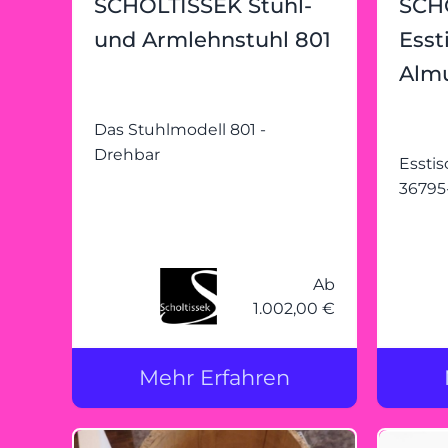
SCHOLTISSEK Stuhl-
SCH
und Armlehnstuhl 801
Esst
Almu
Das Stuhlmodell 801 -
Drehbar
Esstisch
36795
Ab
1.002,00 €
Mehr Erfahren