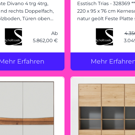
te Divano 4 trg 4trg,
Esstisch Trias - 328369 ** BTH:
und rechts Doppelfach,
220 x 95 x 76 cm Kernes
Holzboden, Türen oben
natur geölt Feste Platte 
iffnut Korpus links oben
unterschnittenes Profil
Ab
4.35
chts mit Glas belegt,
Stollen: dreieckig
5.862,00 €
3.04
gestell: Eisen
angeschnitten
arent lackiert
Mehr Erfahren
Mehr Erfahre