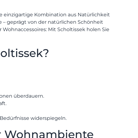
re einzigartige Kombination aus Natürlichkeit
 – geprägt von der natürlichen Schönheit
r Wohnaccessoires: Mit Scholtissek holen Sie
SPEIS
ltissek?
ionen überdauern.
ft.
Bedürfnisse widerspiegeln.
der Wohnambiente