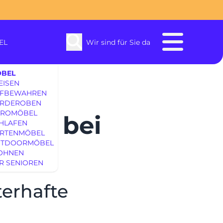
EL
Wir sind für Sie da
BEL
EISEN
FBEWAHREN
RDEROBEN
ROMÖBEL
öbel bei
HLAFEN
RTENMÖBEL
TDOORMÖBEL
enbach
OHNEN
R SENIOREN
terhafte
SOFAS & S
EINRICHTUNG