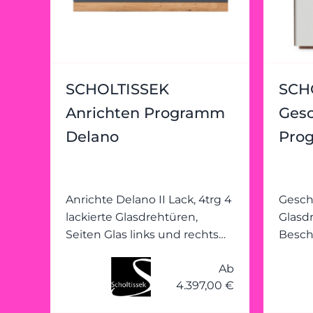
SCHOLTISSEK
SCH
Anrichten Programm
Gesc
Delano
Pro
Anrichte Delano II Lack, 4trg 4
Gesch
lackierte Glasdrehtüren,
Glasd
Seiten Glas links und rechts
Beschl
unten: Einzelfach, je Fach 1
Holzst
Ab
Holzboden, vorn
je Sei
4.397,00 €
unterschnitten, Mitte:
unter
Doppelfach Rückwand:
Rahme