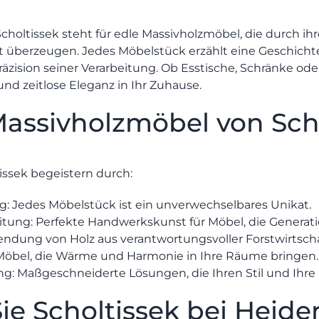
REFERENZEN
Scholtissek
steht für edle Massivholzmöbel, die durch ih
MÖBEL
überzeugen. Jedes Möbelstück erzählt eine Geschichte
äzision seiner Verarbeitung. Ob Esstische, Schränke ode
MÖBEL
HERSTELLER
und zeitlose Eleganz in Ihr Zuhause.
ssivholzmöbel von Scho
Senden
EVENTS
RHEINWERK
issek begeistern durch:
g:
Jedes Möbelstück ist ein unverwechselbares Unikat.
STYLES
itung:
Perfekte Handwerkskunst für Möbel, die Generat
ndung von Holz aus verantwortungsvoller Forstwirtscha
öbel, die Wärme und Harmonie in Ihre Räume bringen.
ng:
Maßgeschneiderte Lösungen, die Ihren Stil und Ihre 
Sie Scholtissek bei Hei