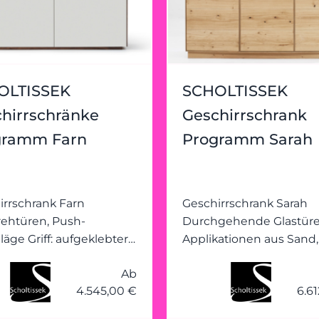
OLTISSEK
SCHOLTISSEK
hirrschränke
Geschirrschrank
gramm Farn
Programm Sarah
irrschrank Farn
Geschirrschrank Sarah
rehtüren, Push-
Durchgehende Glastüre
äge Griff: aufgeklebter
Applikationen aus Sand,
reifen innen: Mittelseite,
Schiefer möglich Rück
Ab
te 4 Holzböden, vorn
Rahmen und Füllung, in
4.545,00 €
6.6
schnitten Rückwand:
Mitte schlicht Holzsockel
n und Füllung:
Außenseiten schlicht