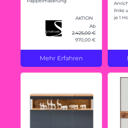
Pappelmaserung
Anrich
links 
je 1 
AKTION
mit Gr
Ab
und re
2.425,00 €
Sockel
970,00 €
transp
Mehr Erfahren