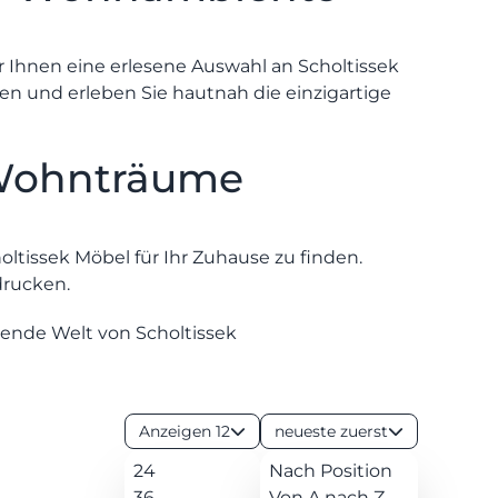
r Ihnen eine erlesene Auswahl an Scholtissek
ren und erleben Sie hautnah die einzigartige
 Wohnträume
holtissek Möbel für Ihr Zuhause zu finden.
drucken.
ende Welt von Scholtissek
Anzeigen 12
neueste zuerst
24
Nach Position
36
Von A nach Z