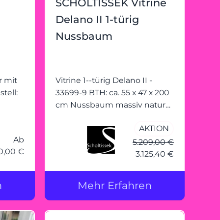
SCHOLTISSEK Vitrine
Königswinter-
Ittenbach
Delano II 1-türig
Nussbaum
r mit
Vitrine 1--türig Delano II -
tell:
33699-9 BTH: ca. 55 x 47 x 200
cm Nussbaum massiv natur
geölt Optiwhite-Glas 9010
AKTION
weiss glänzend (MP) Seiten
Ab
Glas inkl. LED-Beleuchtung
5.209,00 €
0,00 €
(MP) mit 1 Tür (rechts
3.125,40 €
angeschlagen)
n
Mehr Erfahren