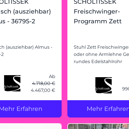
OLTISSEK
SCHOLTISSEK
isch (ausziehbar)
Freischwinger-
s - 36795-2
Programm Zett
 (ausziehbar) Almus -
Stuhl Zett Freischwinge
-2
oder ohne Armlehne Ges
rundes Edelstahlrohr
Ab
4.718,00 €
99
4.467,00 €
Mehr Erfahren
Mehr Erfahre