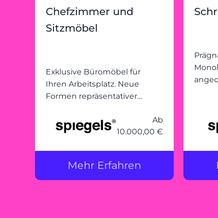
Chefzimmer und
Schr
Sitzmöbel
Prägn
Monol
Exklusive Büromöbel für
angeo
Ihren Arbeitsplatz. Neue
schie
Formen repräsentativer
harmo
Büromöbel.
zusa
Ab
10.000,00 €
Mehr Erfahren