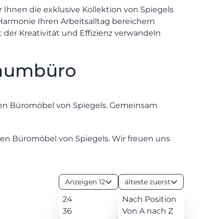
 Ihnen die exklusive Kollektion von Spiegels
Harmonie Ihren Arbeitsalltag bereichern
t der Kreativität und Effizienz verwandeln
0 22
Traumbüro
23 - 91
89 0
dialog@wohnambiente.de
ten Büromöbel von Spiegels. Gemeinsam
Di.-Fr.
10-18
Uhr
en Büromöbel von Spiegels. Wir freuen uns
Sa.
Königswinterer
10-17
Str. 319
Uhr
53639
Königswinter-
Anzeigen 12
älteste zuerst
Ittenbach
24
Nach Position
36
Von A nach Z