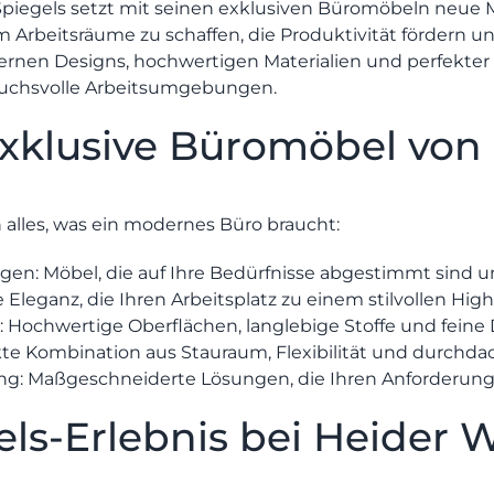
Spiegels
setzt mit seinen exklusiven Büromöbeln neue M
MÖBEL
m Arbeitsräume zu schaffen, die Produktivität fördern u
HERSTELLER
ernen Designs, hochwertigen Materialien und perfekter
pruchsvolle Arbeitsumgebungen.
Senden
EVENTS
klusive Büromöbel von 
RHEINWERK
 alles, was ein modernes Büro braucht:
STYLES
gen:
Möbel, die auf Ihre Bedürfnisse abgestimmt sind u
e Eleganz, die Ihren Arbeitsplatz zu einem stilvollen Hig
:
Hochwertige Oberflächen, langlebige Stoffe und feine 
te Kombination aus Stauraum, Flexibilität und durchda
ng:
Maßgeschneiderte Lösungen, die Ihren Anforderunge
gels-Erlebnis bei Heide