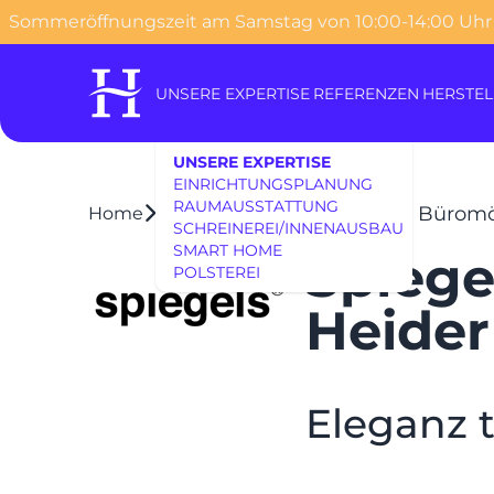
Sommeröffnungszeit am Samstag von 10:00-14:00 Uhr
o content
UNSERE EXPERTISE
REFERENZEN
HERSTEL
UNSERE EXPERTISE
EINRICHTUNGSPLANUNG
RAUMAUSSTATTUNG
Spiegels Exklusive Bürom
Home
Brands
SCHREINEREI/INNENAUSBAU
SMART HOME
Spiege
POLSTEREI
Heide
Eleganz t