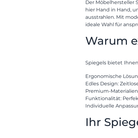
Der Möbelhersteller
hier Hand in Hand, u
ausstrahlen. Mit mod
ideale Wahl für ans
Warum ex
Spiegels bietet Ihnen
Ergonomische Lösun
Edles Design:
Zeitlos
Premium-Materialien
Funktionalität:
Perfek
Individuelle Anpassu
Ihr Spie