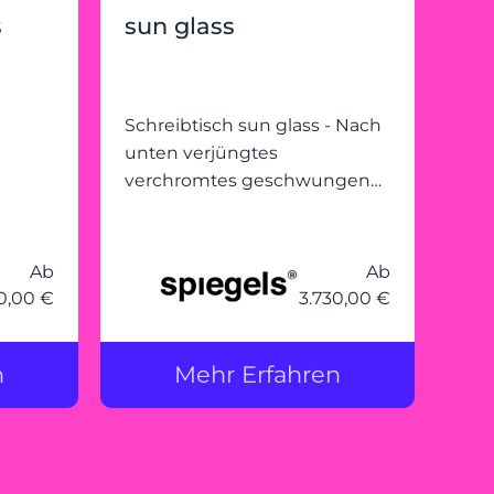
s
sun glass
Schreibtisch sun glass - Nach
unten verjüngtes
verchromtes geschwungenes
Stahlrohr. Abgesetzte
Gleiterelemente verschaffen
bei Sideboards und Tisch eine
Ab
Ab
zarte Optik.
0,00 €
3.730,00 €
n
Mehr Erfahren