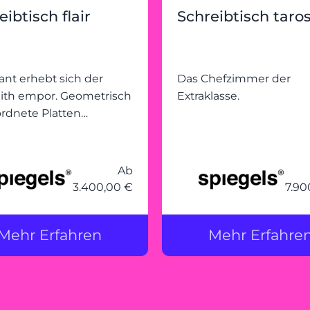
eibtisch flair
Schreibtisch taro
ant erhebt sich der
Das Chefzimmer der
ith empor. Geometrisch
Extraklasse.
rdnete Platten
ben sich zu einem
nischen Kollektiv
mmen
Ab
3.400,00 €
7.90
Mehr Erfahren
Mehr Erfahre