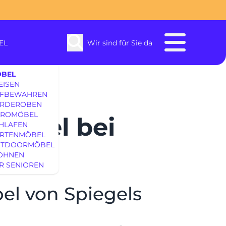
EL
Wir sind für Sie da
BEL
EISEN
FBEWAHREN
RDEROBEN
ROMÖBEL
enbach
möbel bei
HLAFEN
RTENMÖBEL
TDOORMÖBEL
SOFAS & S
OHNEN
R SENIOREN
EINRICHTUNG
bel von Spiegels