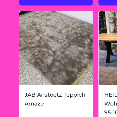
JAB Anstoetz Teppich
HEID
Amaze
Woh
95-