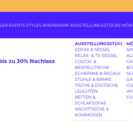
LER
EVENTS
STYLES
RHEINWERK
AUSSTELLUNGSSTÜCKE
MÖB
AUSSTELLUNGSSTÜCKE
MÖ
SOFAS & SESSEL
SP
RELAX- & TV-SESSEL
AU
 bis zu 30% Nachlass
COUCH- &
GA
BEISTELLTISCHE
BÜ
SCHRÄNKE & REGALE
SC
STÜHLE & BÄNKE
GA
Königswinterer Str. 319
TISCHE & ESSTISCHE
OU
53639 Königswinter-Itt
LEUCHTEN
W
BETTEN &
FÜ
0 22 23 - 91 89 0
AUSSTELLUNGSSTÜCKE
SCHLAFSOFAS
Di.-Fr. 10-18 Uhr
NACHTTISCHE &
Sa. 10-17 Uhr
AUSSTELLUNGSSTÜCKE
KOMMODEN
Montag geschlossen
UNSERE EXPERTISE
UNSERE EXPERTISE