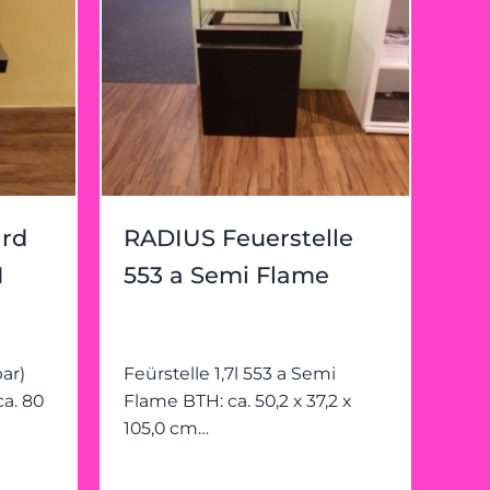
rd
RADIUS Feuerstelle
I
553 a Semi Flame
ar)
Feürstelle 1,7l 553 a Semi
Flame BTH: ca. 50,2 x 37,2 x
105,0 cm
s klar
schwarz/Edelstahl/Klarglas -
nur mit Bio-Ethanol