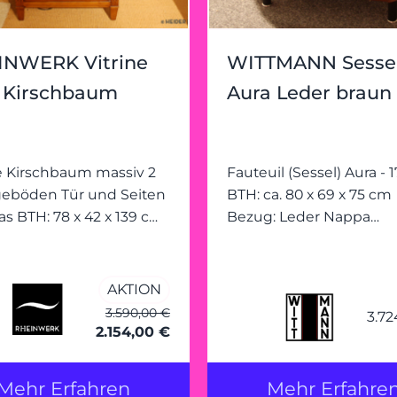
INWERK Vitrine
WITTMANN Sesse
 Kirschbaum
Aura Leder braun
iv 2
Fauteuil (Sessel) Aura - 1712
geböden Tür und Seiten
BTH: ca. 80 x 69 x 75 cm
as BTH: 78 x 42 x 139 cm
Bezug: Leder Nappa
chublade
chocolate mit Keder Leder
Nappa chocolate Füsse:
Buche schwarz gebeizt
AKTION
Gleiter: chromfarben
3.590,00 €
3.72
2.154,00 €
Mehr Erfahren
Mehr Erfahre