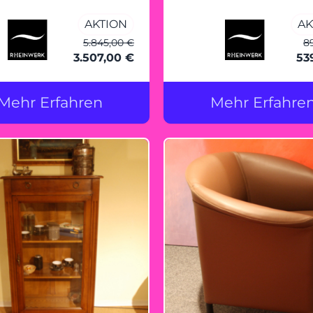
entflammbar - nur mit Bio-
AKTION
AK
Ethanol betreibbar
5.845,00 €
8
3.507,00 €
53
Mehr Erfahren
Mehr Erfahre