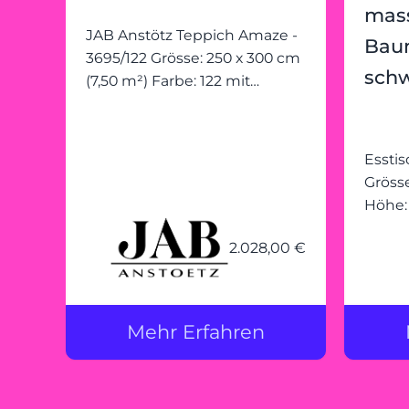
mass
JAB Anstötz Teppich Amaze -
Bau
3695/122 Grösse: 250 x 300 cm
sch
(7,50 m²) Farbe: 122 mit
Fringes (1,00 cm breit)
9108/041
Essti
Grösse
Höhe: ca. 7
Nussb
2.028,00 €
mit B
mit Zi
Profil
pulve
Mehr Erfahren