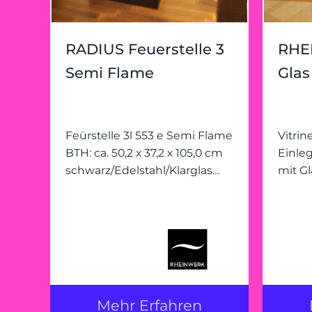
RADIUS Feuerstelle 3
RHE
Semi Flame
Glas
Feürstelle 3l 553 e Semi Flame
Vitrine Kirschbaum mass
BTH: ca. 50,2 x 37,2 x 105,0 cm
Einle
schwarz/Edelstahl/Klarglas
mit Gl
mit 3l Brennkammer - nur mit
mit S
Bio-Ethanol betreibbar!
Mehr Erfahren