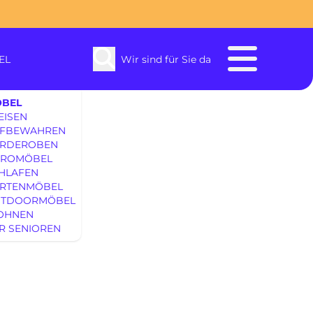
EL
Wir sind für Sie da
BEL
EISEN
FBEWAHREN
RDEROBEN
ROMÖBEL
HLAFEN
RTENMÖBEL
TDOORMÖBEL
enbach
OHNEN
R SENIOREN
SOFAS & S
EINRICHTUNG