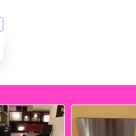
REFERENZEN
MÖBEL
MÖBEL
HERSTELLER
Senden
EVENTS
RHEINWERK
STYLES