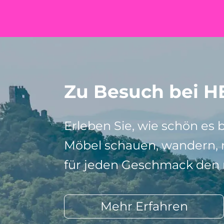
Zu Besuch bei H
Erleben Sie, wie schön es 
Möbel schauen, wandern, r
für jeden Geschmack den r
Mehr Erfahren