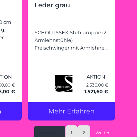
Leder grau
SCHOLTISSEK Stuhlgruppe (2
Armlehnstühle)
eizt
Freischwinger mit Armlehnen
Zett - 34565-9 BTH: ca. 54 x 58
x 93 cm Bezug: Leder 2-02
dunkelgrau (PG 02) Gestell:
TION
AKTION
Stahl (Rundrohr) eisengrau
60,00 €
2.536,00 €
(RAL 7011) pulverbeschichtet
16,00 €
1.521,60 €
(*MP)
n
Mehr Erfahren
Vorherige
1
2
Weiter