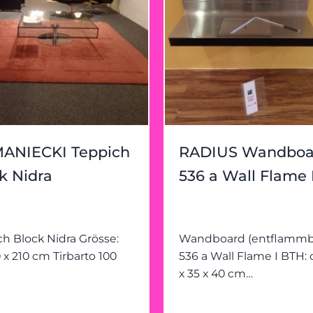
ANIECKI Teppich
RADIUS Wandboa
k Nidra
536 a Wall Flame 
 Grösse:
Wandboard (entflammb
0 x 210 cm Tirbarto 100
536 a Wall Flame I BTH: ca. 80
x 35 x 40 cm
Edelstahl/Sicherheitsgla
elegant, kontrolliert