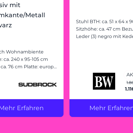
iv mit
mkante/Metall
Stuhl BTH: ca. 51 x 64 x 90 cm
warz
Sitzhöhe: ca. 47 cm Bezug:
Leder (3) negro mit Keder
Füsse: wengefarbig geb
sch Wohnambiente
: ca. 240 x 95-105 cm
6 cm Platte: europ.
aum massiv (3,5 cm)
AK
aumkante - Astlöcher
1.8
1.1
nn aufgefüllt Gestell: X-
 schwarz
rbeschichtet
Mehr Erfahren
Mehr Erfahre