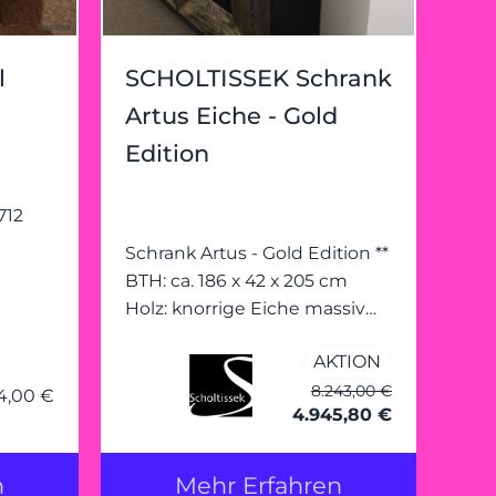
Königswinter-
Ittenbach
l
SCHOLTISSEK Schrank
Artus Eiche - Gold
Edition
Schrank Artus - Gold Edition **
BTH: ca. 186 x 42 x 205 cm
Holz: knorrige Eiche massiv
Korpus & Füllung: schwarz
AKTION
Türrahmen: schwarz
gebürstet, Gold ausgerieben
8.243,00 €
4,00 €
4.945,80 €
Griffe: schwarz mit 4
verstellbaren Holzböden,
Mitte ein fester Holzboden
n
Mehr Erfahren