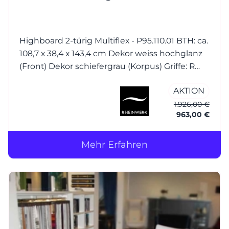
Highboard 2-türig Multiflex - P95.110.01 BTH: ca.
108,7 x 38,4 x 143,4 cm Dekor weiss hochglanz
(Front) Dekor schiefergrau (Korpus) Griffe: R
Bügelgriff Nickel matt
AKTION
1.926,00 €
963,00 €
Mehr Erfahren