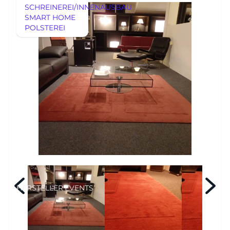
SCHREINEREI/INNENAUSBAU
SMART HOME
POLSTEREI
AUSSTELLUNGSSTÜCKE
REFERENZEN
AUSSTELLUNGSSTÜCKE
UNSERE EXPERTISE
UNSERE EXPERTISE
REFERENZEN
MÖBEL
MÖBEL
HERSTELLER
EVENTS
RHEINWERK
Senden
STYLES
HERSTELLER
EVENTS
Königswinterer Str. 319
53639 Königswinter-Ittenbach
0 22 23 - 91 89 0
Di.-Fr. 10-18 Uhr