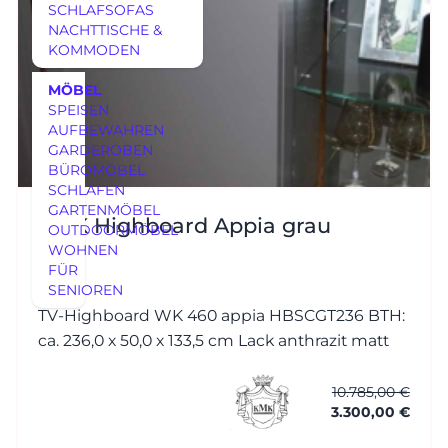
SCHLAFSOFAS
NACHTTISCHE &
KOMMODEN
MÖBEL
SPEISEN
AUFBEWAHREN
GARDEROBEN
BÜROMÖBEL
SCHLAFEN
GARTENMÖBEL
KMK Highboard Appia grau
OUTDOORMÖBEL
WOHNEN
FÜR
SENIOREN
TV-Highboard WK 460 appia HBSCGT236 BTH:
ca. 236,0 x 50,0 x 133,5 cm Lack anthrazit matt
10.785,00 €
3.300,00 €