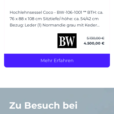
Hochlehnsessel Coco - BW-106-1001 ** BTH: ca.
76 x 88 x 108 cm Sitztiefe/-höhe: ca. 54/42 cm
Bezug: Leder (1) Normandie grau mit Keder
Füsse: Esche wengefarbig gebeizt Hocker
Coco - BW-106-1001 BTH: ca. 56 x 56 x 40 cm
5.130,00 €
4.500,00 €
Bezug: Leder (1)
Mehr Erfahren
Zu Besuch bei