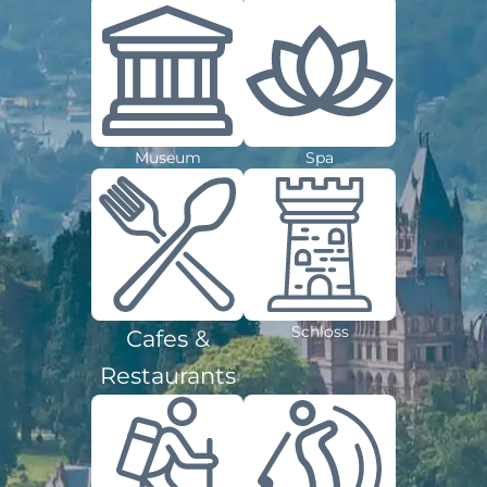
Museum
Spa
Schloss
Cafes &
Restaurants