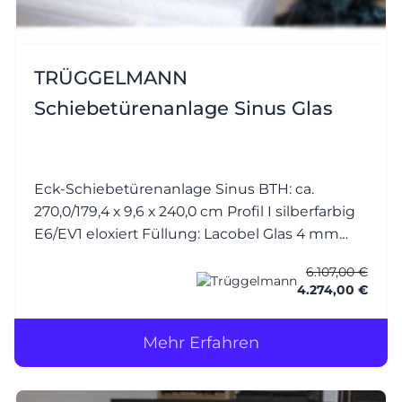
TRÜGGELMANN
Schiebetürenanlage Sinus Glas
Eck-Schiebetürenanlage Sinus BTH: ca.
270,0/179,4 x 9,6 x 240,0 cm Profil I silberfarbig
E6/EV1 eloxiert Füllung: Lacobel Glas 4 mm
White Soft RAL 9010 reinweiss (mit
6.107,00 €
Splitterschutzfolie) 2-läufig - stehende Tür - m.
4.274,00 €
Griffleiste, Wa
Mehr Erfahren