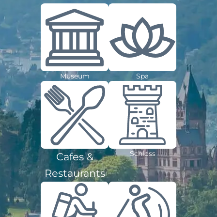
Museum
Spa
Schloss
Cafes &
Restaurants