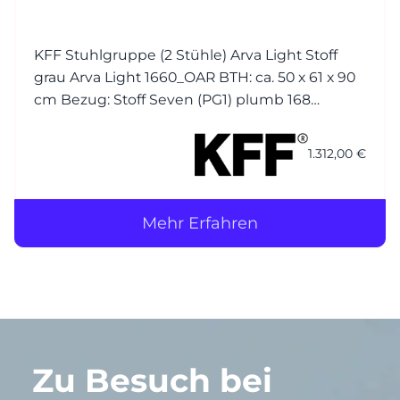
KFF Stuhlgruppe (2 Stühle) Arva Light Stoff
grau Arva Light 1660_OAR BTH: ca. 50 x 61 x 90
cm Bezug: Stoff Seven (PG1) plumb 168
(Korpus) / Stoff Seven (PG1) plumb 168 (Kissen)
Nähte jeweils Ton in Ton Gestell (4-Fuss): M23
1.312,00 €
Struktur anthrazit
Mehr Erfahren
Zu Besuch bei