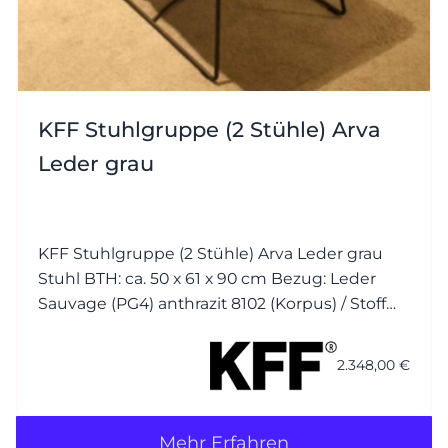
KFF Stuhlgruppe (2 Stühle) Arva
Leder grau
KFF Stuhlgruppe (2 Stühle) Arva Leder grau
Stuhl BTH: ca. 50 x 61 x 90 cm Bezug: Leder
Sauvage (PG4) anthrazit 8102 (Korpus) / Stoff
Seven (PG1) plumb 168 (Kissen) Nähte jeweils
Ton in Ton Gestell (Drahtkufen): M23 Struktur
2.348,00 €
anthrazit mit
Mehr Erfahren