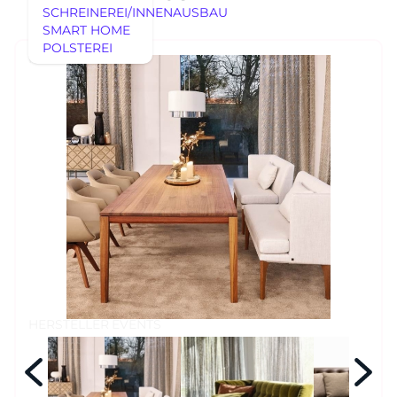
SCHREINEREI/INNENAUSBAU
SMART HOME
POLSTEREI
AUSSTELLUNGSSTÜCKE
REFERENZEN
AUSSTELLUNGSSTÜCKE
UNSERE EXPERTISE
UNSERE EXPERTISE
REFERENZEN
MÖBEL
MÖBEL
HERSTELLER
EVENTS
RHEINWERK
Senden
STYLES
HERSTELLER
EVENTS
Königswinterer Str. 319
53639 Königswinter-Ittenbach
0 22 23 - 91 89 0
Di.-Fr. 10-18 Uhr