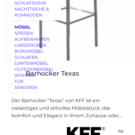
SCHLAFSOFAS
NACHTTISCHE &
KOMMODEN
MÖBEL
SPEISEN
AUFBEWAHREN
GARDEROBEN
BÜROMÖBEL
SCHLAFEN
GARTENMÖBEL
OUTDOORMÖBEL
KFF Barhocker Texas
WOHNEN
FÜR
SENIOREN
Der Barhocker "Texas" von KFF ist ein
vielseitiges und stilvolles Möbelstück, das
Komfort und Eleganz in Ihrem Zuhause oder
in gewerblichen Räumen bietet.
Ab