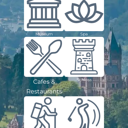
Museum
Spa
Schloss
Cafes &
Restaurants