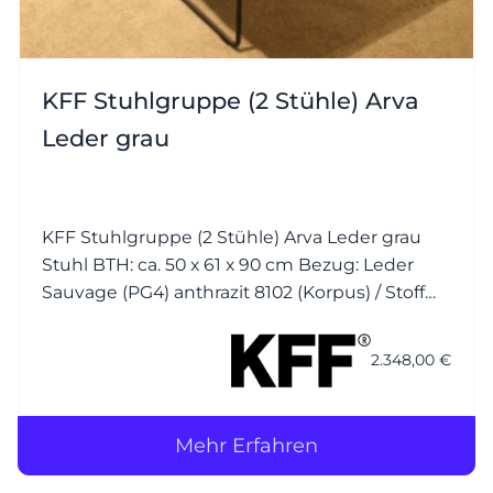
KFF Stuhlgruppe (2 Stühle) Arva
Leder grau
KFF Stuhlgruppe (2 Stühle) Arva Leder grau
Stuhl BTH: ca. 50 x 61 x 90 cm Bezug: Leder
Sauvage (PG4) anthrazit 8102 (Korpus) / Stoff
Seven (PG1) plumb 168 (Kissen) Nähte jeweils
Ton in Ton Gestell (Drahtkufen): M23 Struktur
2.348,00 €
anthrazit mit
Mehr Erfahren