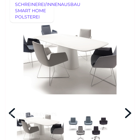
SCHREINEREI/INNENAUSBAU
SMART HOME
POLSTEREI
AUSSTELLUNGSSTÜCKE
REFERENZEN
AUSSTELLUNGSSTÜCKE
UNSERE EXPERTISE
UNSERE EXPERTISE
REFERENZEN
MÖBEL
MÖBEL
HERSTELLER
EVENTS
RHEINWERK
Senden
STYLES
HERSTELLER
EVENTS
Königswinterer Str. 319
53639 Königswinter-Ittenbach
0 22 23 - 91 89 0
Di.-Fr. 10-18 Uhr