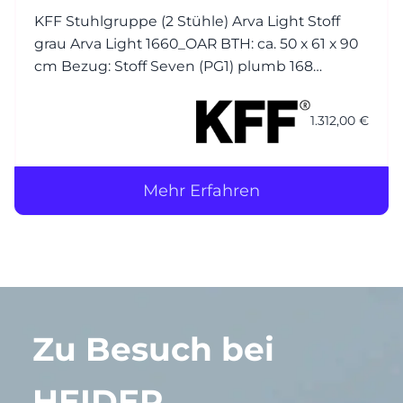
KFF Stuhlgruppe (2 Stühle) Arva Light Stoff
grau Arva Light 1660_OAR BTH: ca. 50 x 61 x 90
cm Bezug: Stoff Seven (PG1) plumb 168
(Korpus) / Stoff Seven (PG1) plumb 168 (Kissen)
Nähte jeweils Ton in Ton Gestell (4-Fuss): M23
1.312,00 €
Struktur anthrazit
Mehr Erfahren
Zu Besuch bei
HEIDER