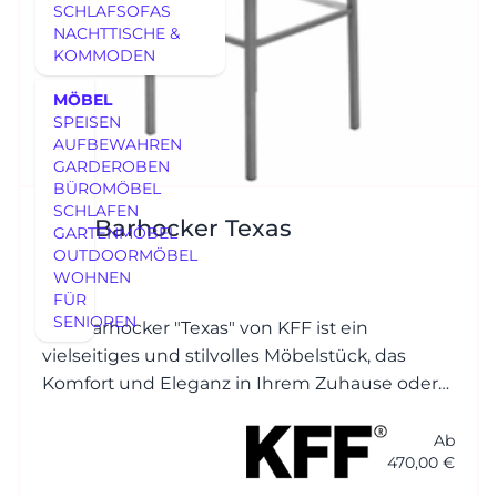
SCHLAFSOFAS
NACHTTISCHE &
KOMMODEN
MÖBEL
SPEISEN
AUFBEWAHREN
GARDEROBEN
BÜROMÖBEL
SCHLAFEN
KFF Barhocker Texas
GARTENMÖBEL
OUTDOORMÖBEL
WOHNEN
FÜR
SENIOREN
Der Barhocker "Texas" von KFF ist ein
vielseitiges und stilvolles Möbelstück, das
Komfort und Eleganz in Ihrem Zuhause oder
in gewerblichen Räumen bietet.
Ab
470,00 €