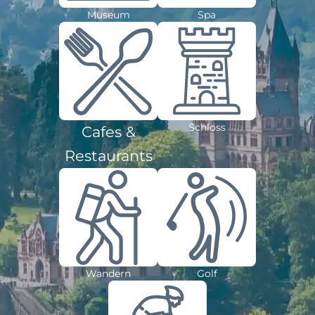
Museum
Spa
Schloss
Cafes &
Restaurants
Wandern
Golf