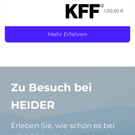
(Korpus) / Stoff Seven (PG1) plumb 168 (Kissen)
Nähte jeweils Ton in Ton Gestell (4-Fuss): M23
1.312,00 €
Struktur anthrazit
Mehr Erfahren
Zu Besuch bei
HEIDER
Erleben Sie, wie schön es bei