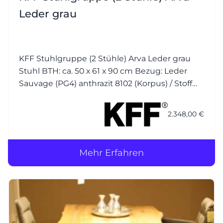
Leder grau
KFF Stuhlgruppe (2 Stühle) Arva Leder grau
Stuhl BTH: ca. 50 x 61 x 90 cm Bezug: Leder
Sauvage (PG4) anthrazit 8102 (Korpus) / Stoff
Seven (PG1) plumb 168 (Kissen) Nähte jeweils
Ton in Ton Gestell (Drahtkufen): M23 Struktur
2.348,00 €
anthrazit mit
Mehr Erfahren