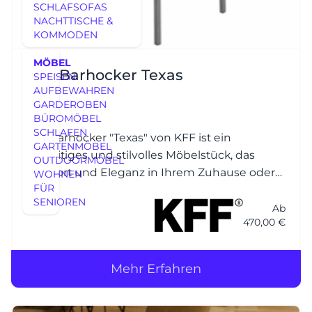
SCHLAFSOFAS
NACHTTISCHE &
KOMMODEN
MÖBEL
KFF Barhocker Texas
SPEISEN
AUFBEWAHREN
GARDEROBEN
BÜROMÖBEL
SCHLAFEN
Der Barhocker "Texas" von KFF ist ein
GARTENMÖBEL
vielseitiges und stilvolles Möbelstück, das
OUTDOORMÖBEL
Komfort und Eleganz in Ihrem Zuhause oder
WOHNEN
FÜR
in gewerblichen Räumen bietet.
SENIOREN
Ab
470,00 €
Mehr Erfahren