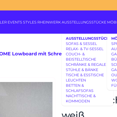
LER
EVENTS
STYLES
RHEINWERK
AUSSTELLUNGSSTÜCKE
MÖB
AUSSTELLUNGSSTÜCKE
MÖ
SOFAS & SESSEL
SP
RELAX- & TV-SESSEL
AU
ME Lowboard mit Schreibtisch Modul Space L
COUCH- &
GA
BEISTELLTISCHE
BÜ
SCHRÄNKE & REGALE
SC
Königswinterer Str. 319
STÜHLE & BÄNKE
GA
53639 Königswinter-Itt
TISCHE & ESSTISCHE
OU
0 22 23 - 91 89 0
AUSSTELLUNGSSTÜCKE
LEUCHTEN
W
DAUPHIN H
Di.-Fr. 10-18 Uhr
BETTEN &
FÜ
Sa. 10-17 Uhr
AUSSTELLUNGSSTÜCKE
SCHLAFSOFAS
Montag geschlossen
UNSERE EXPERTISE
NACHTTISCHE &
Schreibtis
KOMMODEN
UNSERE EXPERTISE
REFERENZEN
weiß