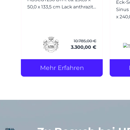
Eck-S
50,0 x 133,5 cm Lack anthrazit
Sinus BTH: ca. 270,0/179,4 x 9,6
matt
x 240,0 cm Profil
E6/EV1 el
Lacob
Soft RAL 9010 reinweiss (mit
10.785,00 €
Splitters
3.300,00 €
stehen
Wa
Mehr Erfahren