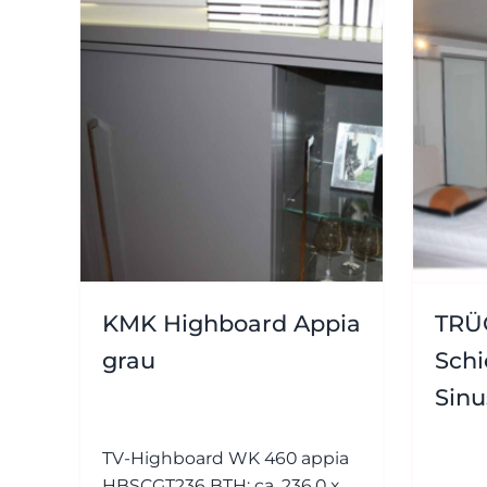
KMK Highboard Appia
TRÜ
grau
Sch
Sinu
TV-Highboard WK 460 appia
HBSCGT236 BTH: ca. 236,0 x