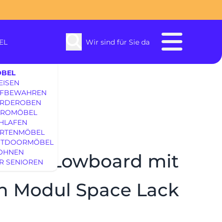
EL
Wir sind für Sie da
BEL
EISEN
FBEWAHREN
ack weiß
RDEROBEN
ROMÖBEL
HLAFEN
RTENMÖBEL
enbach
TDOORMÖBEL
OHNEN
OME Lowboard mit
R SENIOREN
SOFAS & S
ch Modul Space Lack
EINRICHTUNG