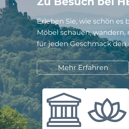
Zu Besuch bei H
Erleben Sie, wie schön es 
Möbel schauen, wandern, r
für jeden Geschmack den r
Mehr Erfahren