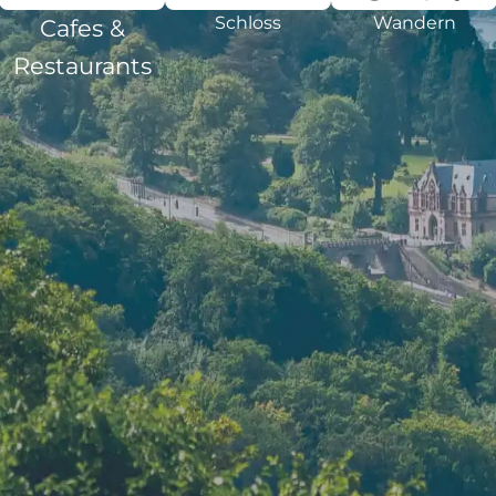
Schloss
Wandern
Cafes &
Restaurants