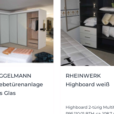
GGELMANN
RHEINWERK
iebetürenanlage
Highboard weiß
s Glas
Highboard 2-türig Multiflex -
P95.110.01 BTH: ca. 108,7 x 38,4