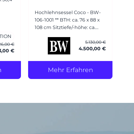
Hochlehnsessel Coco - BW-
106-1001 ** BTH: ca. 76 x 88 x
108 cm Sitztiefe/-höhe: ca.
54/42 cm Bezug: Leder (1)
TION
5.130,00 €
Normandie grau mit Keder
26,00 €
4.500,00 €
Füsse: Esche wengefarbig
3,00 €
gebeizt Hocker Coco - BW-
106-1001 BTH: ca. 56 x 56 x 40
n
Mehr Erfahren
cm Bezug: Leder (1)