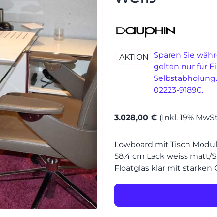
MÖBEL
MÖBEL
HERSTELLER
Sparen Sie währ
AKTION
Senden
gelten nur für E
EVENTS
Selbstabholung.
02223-91890.
RHEINWERK
3.028,00 €
(Inkl. 19% MwSt
STYLES
Lowboard mit Tisch Modul 
58,4 cm Lack weiss matt/St
Floatglas klar mit starke