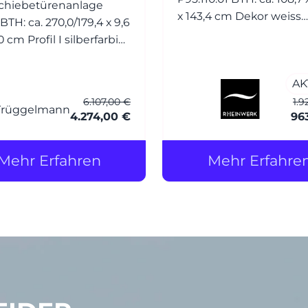
chiebetürenanlage
x 143,4 cm Dekor weiss
hochglanz (Front) Dekor
 I silberfarbig
schiefergrau (Korpus) Griffe: R
oxiert Füllung:
Bügelgriff Nickel matt
el Glas 4 mm White
AK
6.107,00 €
1.9
chutzfolie) 2-läufig -
4.274,00 €
96
de Tür - m. Griffleiste,
Mehr Erfahren
Mehr Erfahre