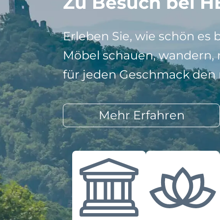
Zu Besuch bei H
Erleben Sie, wie schön es 
Möbel schauen, wandern, r
für jeden Geschmack den r
Mehr Erfahren