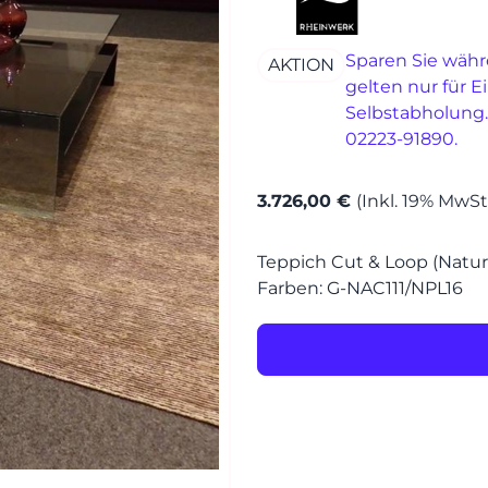
MÖBEL
Sparen Sie währ
AKTION
MÖBEL
gelten nur für E
HERSTELLER
Selbstabholung.
02223-91890.
Senden
EVENTS
3.726,00 €
(Inkl. 19% MwSt
RHEINWERK
Teppich Cut & Loop (Naturi
STYLES
Farben: G-NAC111/NPL16