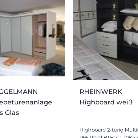
GGELMANN
RHEINWERK
iebetürenanlage
Highboard weiß
s Glas
Highboard 2-türig Multiflex -
P95.110.01 BTH: ca. 108,7 x 38,4