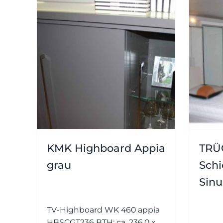
KMK Highboard Appia
TRÜ
grau
Sch
Sinu
TV-Highboard WK 460 appia
HBSCGT236 BTH: ca. 236,0 x