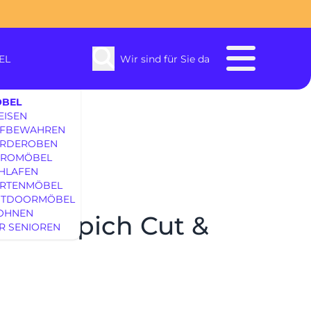
EL
Wir sind für Sie da
BEL
EISEN
FBEWAHREN
RDEROBEN
ROMÖBEL
HLAFEN
RTENMÖBEL
enbach
TDOORMÖBEL
OHNEN
I Teppich Cut &
R SENIOREN
SOFAS & S
EINRICHTUNG