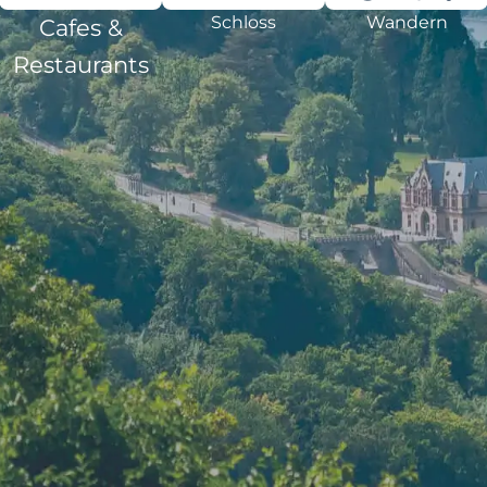
Schloss
Wandern
Cafes &
Restaurants