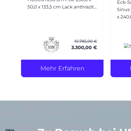
Eck-S
50,0 x 133,5 cm Lack anthrazit
Sinus BTH: ca. 270,0/179,4 x 9,6
matt
x 240,0 cm Profil
E6/EV1 el
Lacob
Soft RAL 9010 reinweiss (mit
10.785,00 €
Splitters
3.300,00 €
stehen
Wa
Mehr Erfahren