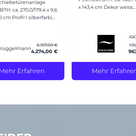
chiebetürenanlage
x 143,4 cm Dekor weiss
hochglanz (Front) Dekor
 I silberfarbig
schiefergrau (Korpus) Griffe: R
oxiert Füllung:
Bügelgriff Nickel matt
el Glas 4 mm White
AK
6.107,00 €
1.9
chutzfolie) 2-läufig -
4.274,00 €
96
de Tür - m. Griffleiste,
Mehr Erfahren
Mehr Erfahre