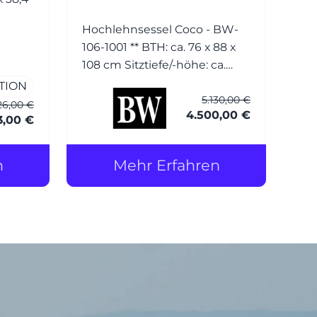
Hochlehnsessel Coco - BW-
106-1001 ** BTH: ca. 76 x 88 x
108 cm Sitztiefe/-höhe: ca.
54/42 cm Bezug: Leder (1)
TION
5.130,00 €
Normandie grau mit Keder
26,00 €
4.500,00 €
Füsse: Esche wengefarbig
3,00 €
gebeizt Hocker Coco - BW-
106-1001 BTH: ca. 56 x 56 x 40
n
Mehr Erfahren
cm Bezug: Leder (1)