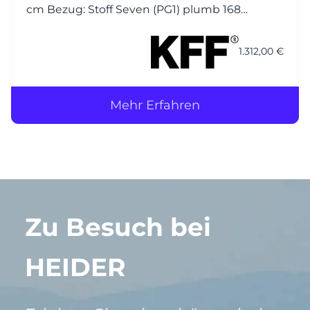
cm Bezug: Stoff Seven (PG1) plumb 168
(Korpus) / Stoff Seven (PG1) plumb 168 (Kissen)
Nähte jeweils Ton in Ton Gestell (4-Fuss): M23
1.312,00 €
Struktur anthrazit
Mehr Erfahren
Zu Besuch bei
HEIDER