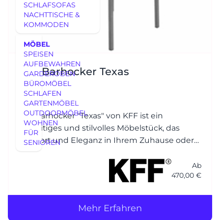
SCHLAFSOFAS
NACHTTISCHE &
KOMMODEN
MÖBEL
SPEISEN
AUFBEWAHREN
KFF Barhocker Texas
GARDEROBEN
BÜROMÖBEL
SCHLAFEN
GARTENMÖBEL
OUTDOORMÖBEL
Der Barhocker "Texas" von KFF ist ein
WOHNEN
vielseitiges und stilvolles Möbelstück, das
FÜR
Komfort und Eleganz in Ihrem Zuhause oder
SENIOREN
in gewerblichen Räumen bietet.
Ab
470,00 €
Mehr Erfahren