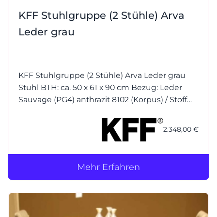
KFF Stuhlgruppe (2 Stühle) Arva
Leder grau
KFF Stuhlgruppe (2 Stühle) Arva Leder grau
Stuhl BTH: ca. 50 x 61 x 90 cm Bezug: Leder
Sauvage (PG4) anthrazit 8102 (Korpus) / Stoff
Seven (PG1) plumb 168 (Kissen) Nähte jeweils
Ton in Ton Gestell (Drahtkufen): M23 Struktur
2.348,00 €
anthrazit mit
Mehr Erfahren