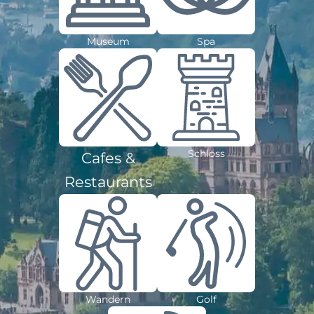
Museum
Spa
Schloss
Cafes &
Restaurants
Wandern
Golf