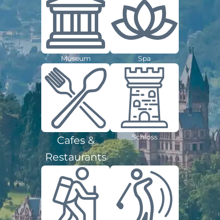
Museum
Spa
Schloss
Cafes &
Restaurants