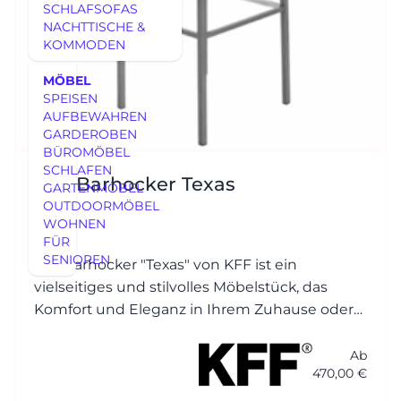
SCHLAFSOFAS
NACHTTISCHE &
KOMMODEN
MÖBEL
SPEISEN
AUFBEWAHREN
GARDEROBEN
BÜROMÖBEL
SCHLAFEN
KFF Barhocker Texas
GARTENMÖBEL
OUTDOORMÖBEL
WOHNEN
FÜR
SENIOREN
Der Barhocker "Texas" von KFF ist ein
vielseitiges und stilvolles Möbelstück, das
Komfort und Eleganz in Ihrem Zuhause oder
in gewerblichen Räumen bietet.
Ab
470,00 €