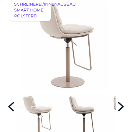
SCHREINEREI/INNENAUSBAU
SMART HOME
POLSTEREI
AUSSTELLUNGSSTÜCKE
REFERENZEN
AUSSTELLUNGSSTÜCKE
UNSERE EXPERTISE
UNSERE EXPERTISE
REFERENZEN
MÖBEL
MÖBEL
HERSTELLER
EVENTS
RHEINWERK
Senden
STYLES
HERSTELLER
EVENTS
Königswinterer Str. 319
53639 Königswinter-Ittenbach
0 22 23 - 91 89 0
Di.-Fr. 10-18 Uhr