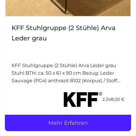
KFF Stuhlgruppe (2 Stühle) Arva
Leder grau
KFF Stuhlgruppe (2 Stühle) Arva Leder grau
Stuhl BTH: ca. 50 x 61 x 90 cm Bezug: Leder
Sauvage (PG4) anthrazit 8102 (Korpus) / Stoff
Seven (PG1) plumb 168 (Kissen) Nähte jeweils
Ton in Ton Gestell (Drahtkufen): M23 Struktur
2.348,00 €
anthrazit mit
Mehr Erfahren