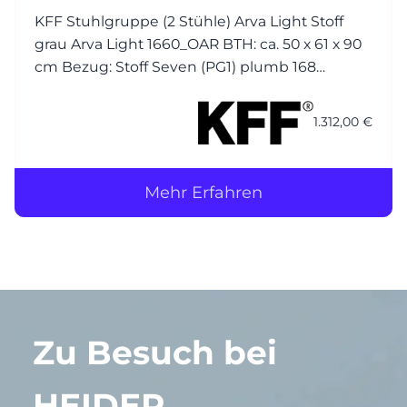
KFF Stuhlgruppe (2 Stühle) Arva Light Stoff
grau Arva Light 1660_OAR BTH: ca. 50 x 61 x 90
cm Bezug: Stoff Seven (PG1) plumb 168
(Korpus) / Stoff Seven (PG1) plumb 168 (Kissen)
Nähte jeweils Ton in Ton Gestell (4-Fuss): M23
1.312,00 €
Struktur anthrazit
Mehr Erfahren
Zu Besuch bei
HEIDER