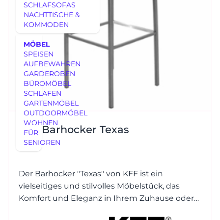
SCHLAFSOFAS
NACHTTISCHE &
KOMMODEN
MÖBEL
SPEISEN
AUFBEWAHREN
GARDEROBEN
BÜROMÖBEL
SCHLAFEN
GARTENMÖBEL
OUTDOORMÖBEL
WOHNEN
KFF Barhocker Texas
FÜR
SENIOREN
Der Barhocker "Texas" von KFF ist ein
vielseitiges und stilvolles Möbelstück, das
Komfort und Eleganz in Ihrem Zuhause oder
in gewerblichen Räumen bietet.