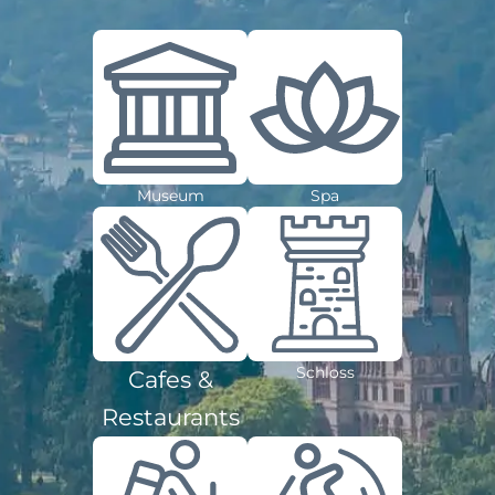
Museum
Spa
Schloss
Cafes &
Restaurants