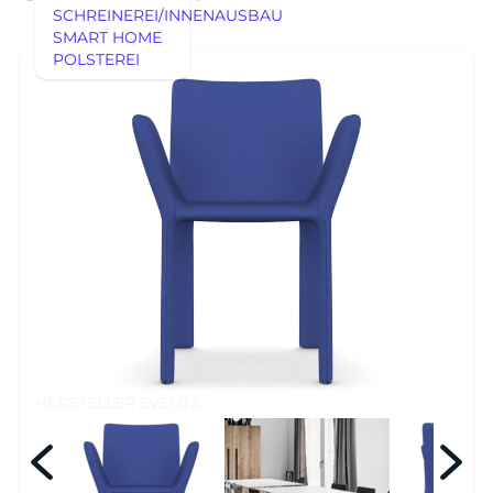
SCHREINEREI/INNENAUSBAU
SMART HOME
POLSTEREI
AUSSTELLUNGSSTÜCKE
REFERENZEN
AUSSTELLUNGSSTÜCKE
UNSERE EXPERTISE
UNSERE EXPERTISE
REFERENZEN
MÖBEL
MÖBEL
HERSTELLER
EVENTS
RHEINWERK
Senden
STYLES
HERSTELLER
EVENTS
Königswinterer Str. 319
53639 Königswinter-Ittenbach
0 22 23 - 91 89 0
Di.-Fr. 10-18 Uhr