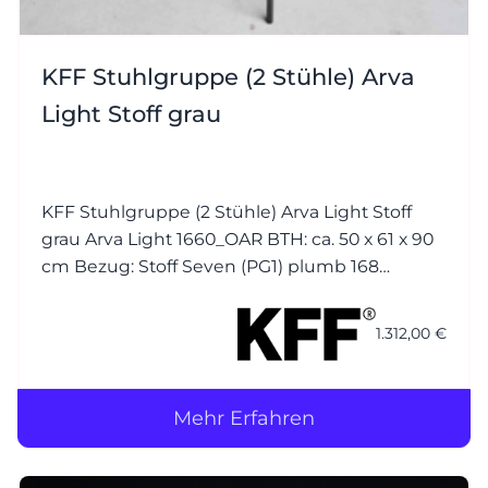
KFF Stuhlgruppe (2 Stühle) Arva
Light Stoff grau
KFF Stuhlgruppe (2 Stühle) Arva Light Stoff
grau Arva Light 1660_OAR BTH: ca. 50 x 61 x 90
cm Bezug: Stoff Seven (PG1) plumb 168
(Korpus) / Stoff Seven (PG1) plumb 168 (Kissen)
Nähte jeweils Ton in Ton Gestell (4-Fuss): M23
1.312,00 €
Struktur anthrazit
Mehr Erfahren