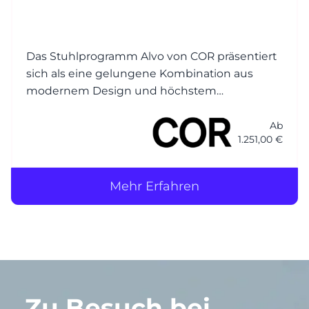
Das Stuhlprogramm Alvo von COR präsentiert
sich als eine gelungene Kombination aus
modernem Design und höchstem
Sitzkomfort. Mit seiner edlen, matten Schale
und den gemütlichen Sitzpolstern verleiht der
Ab
1.251,00 €
Alvo Stuhl jedem Essbereich eine einladende
Atmos
Mehr Erfahren
Zu Besuch bei