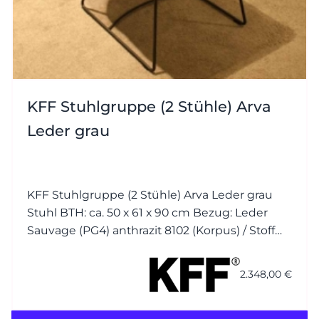
KFF Stuhlgruppe (2 Stühle) Arva
Leder grau
KFF Stuhlgruppe (2 Stühle) Arva Leder grau
Stuhl BTH: ca. 50 x 61 x 90 cm Bezug: Leder
Sauvage (PG4) anthrazit 8102 (Korpus) / Stoff
Seven (PG1) plumb 168 (Kissen) Nähte jeweils
Ton in Ton Gestell (Drahtkufen): M23 Struktur
2.348,00 €
anthrazit mit