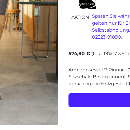
MÖBEL
Sparen Sie währ
AKTION
MÖBEL
gelten nur für E
HERSTELLER
Selbstabholung.
02223-91890.
Senden
EVENTS
574,80 €
(Inkl. 19% MwSt.)
RHEINWERK
Armlehnsessel ** Pinnar - 
STYLES
Sitzschale Bezug (innen): 
Kenia cognac Holzgestell: