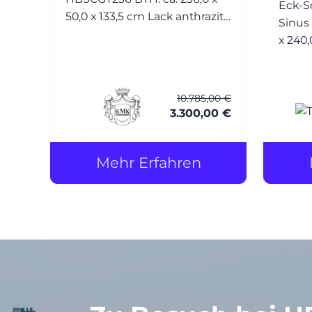
Eck-S
50,0 x 133,5 cm Lack anthrazit
Sinus BTH: ca. 270,0/179,4 x 9,6
matt
x 240,0 cm Profil
E6/EV1 el
Lacob
Soft RAL 9010 reinweiss (mit
10.785,00 €
Splitters
3.300,00 €
stehen
Wa
Mehr Erfahren