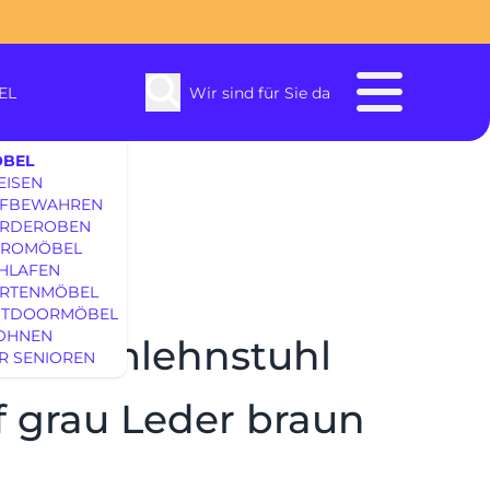
EL
Wir sind für Sie da
BEL
EISEN
FBEWAHREN
RDEROBEN
ROMÖBEL
HLAFEN
RTENMÖBEL
enbach
TDOORMÖBEL
OHNEN
EK Armlehnstuhl
R SENIOREN
SOFAS & S
f grau Leder braun
EINRICHTUNG