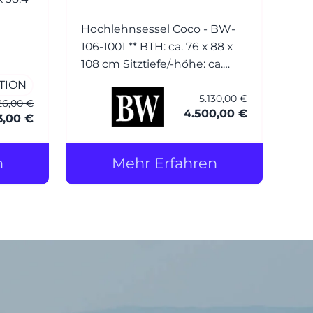
Hochlehnsessel Coco - BW-
106-1001 ** BTH: ca. 76 x 88 x
108 cm Sitztiefe/-höhe: ca.
54/42 cm Bezug: Leder (1)
TION
5.130,00 €
Normandie grau mit Keder
26,00 €
4.500,00 €
Füsse: Esche wengefarbig
3,00 €
gebeizt Hocker Coco - BW-
106-1001 BTH: ca. 56 x 56 x 40
n
Mehr Erfahren
cm Bezug: Leder (1)