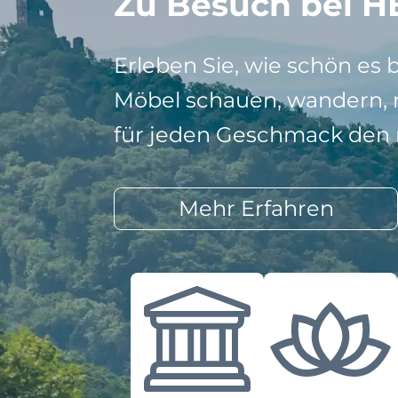
Zu Besuch bei H
Erleben Sie, wie schön es 
Möbel schauen, wandern, r
für jeden Geschmack den r
Mehr Erfahren