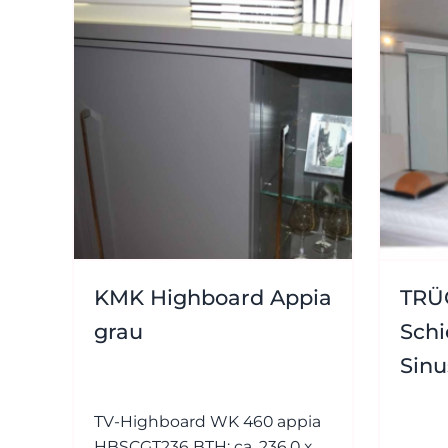
KMK Highboard Appia
TRÜ
grau
Sch
Sinu
TV-Highboard WK 460 appia
HBSCGT236 BTH: ca. 236,0 x