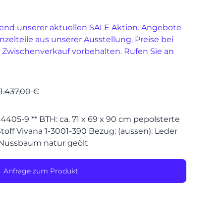
end unserer aktuellen SALE Aktion. Angebote
SPEIS
inzelteile aus unserer Ausstellung. Preise bei
 Zwischenverkauf vorbehalten. Rufen Sie an
1.437,00 €
34405-9 ** BTH: ca. 71 x 69 x 90 cm pepolsterte
Stoff Vivana 1-3001-390 Bezug: (aussen): Leder
 Nussbaum natur geölt
Anfrage zum Produkt