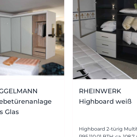
GGELMANN
RHEINWERK
iebetürenanlage
Highboard weiß
s Glas
Highboard 2-türig Multiflex -
P95.110.01 BTH: ca. 108,7 x 38,4