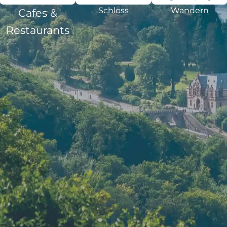
Schloss
Wandern
Cafes &
Restaurants