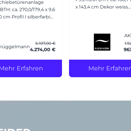
chiebetürenanlage
x 143,4 cm Dekor weiss
hochglanz (Front) Dekor
 I silberfarbig
schiefergrau (Korpus) Griffe: R
oxiert Füllung:
Bügelgriff Nickel matt
el Glas 4 mm White
AK
6.107,00 €
1.9
chutzfolie) 2-läufig -
4.274,00 €
96
de Tür - m. Griffleiste,
Mehr Erfahren
Mehr Erfahre