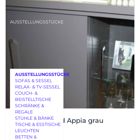
AUSSTELLUNGSSTÜCKE
AUSSTELLUNGSSTÜCKE
SOFAS & SESSEL
RELAX- & TV-SESSEL
COUCH- &
BEISTELLTISCHE
SCHRÄNKE &
REGALE
MÖBEL
STÜHLE & BÄNKE
KMK Highboard Appia grau
TISCHE & ESSTISCHE
LEUCHTEN
BETTEN &