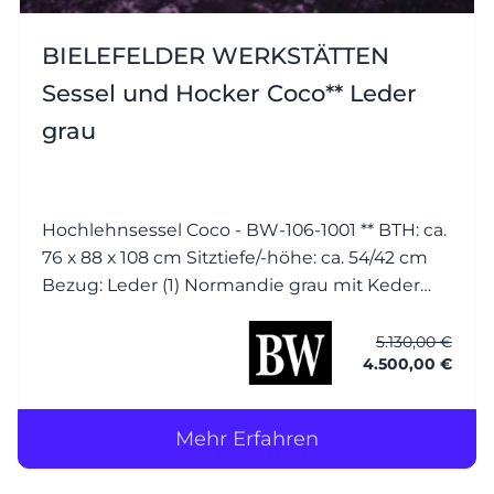
BIELEFELDER WERKSTÄTTEN
Sessel und Hocker Coco** Leder
grau
Hochlehnsessel Coco - BW-106-1001 ** BTH: ca.
76 x 88 x 108 cm Sitztiefe/-höhe: ca. 54/42 cm
Bezug: Leder (1) Normandie grau mit Keder
Füsse: Esche wengefarbig gebeizt Hocker
Coco - BW-106-1001 BTH: ca. 56 x 56 x 40 cm
5.130,00 €
4.500,00 €
Bezug: Leder (1)
Mehr Erfahren