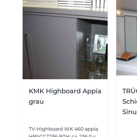
KMK Highboard Appia
TRÜ
grau
Sch
Sinu
TV-Highboard WK 460 appia
HBSCGT236 BTH: ca. 236,0 x