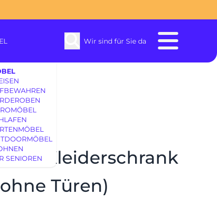
EL
Wir sind für Sie da
BEL
EISEN
FBEWAHREN
RDEROBEN
ROMÖBEL
HLAFEN
RTENMÖBEL
enbach
TDOORMÖBEL
OHNEN
NN Kleiderschrank
R SENIOREN
SOFAS & S
 ohne Türen)
EINRICHTUNG