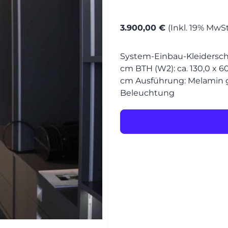
MÖBEL
3.900,00 €
(Inkl. 19% MwSt
MÖBEL
HERSTELLER
System-Einbau-Kleiderschra
Senden
cm BTH (W2): ca. 130,0 x 60
EVENTS
cm Ausführung: Melamin g
Beleuchtung
RHEINWERK
STYLES