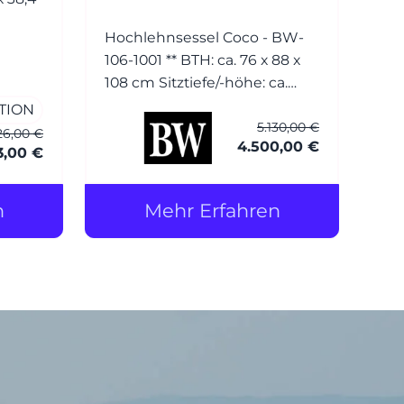
Hochlehnsessel Coco - BW-
106-1001 ** BTH: ca. 76 x 88 x
108 cm Sitztiefe/-höhe: ca.
54/42 cm Bezug: Leder (1)
TION
5.130,00 €
Normandie grau mit Keder
26,00 €
4.500,00 €
Füsse: Esche wengefarbig
3,00 €
gebeizt Hocker Coco - BW-
106-1001 BTH: ca. 56 x 56 x 40
n
Mehr Erfahren
cm Bezug: Leder (1)