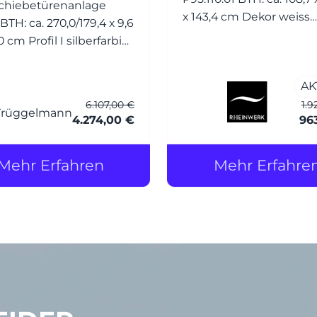
chiebetürenanlage
x 143,4 cm Dekor weiss
hochglanz (Front) Dekor
 I silberfarbig
schiefergrau (Korpus) Griffe: R
oxiert Füllung:
Bügelgriff Nickel matt
el Glas 4 mm White
AK
6.107,00 €
1.9
chutzfolie) 2-läufig -
4.274,00 €
96
de Tür - m. Griffleiste,
Mehr Erfahren
Mehr Erfahre