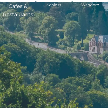
Schloss
Wandern
Cafes &
Restaurants