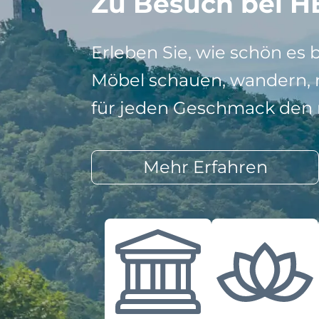
Zu Besuch bei H
Erleben Sie, wie schön es 
Möbel schauen, wandern, r
für jeden Geschmack den r
Mehr Erfahren