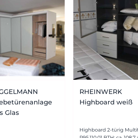
GGELMANN
RHEINWERK
iebetürenanlage
Highboard weiß
s Glas
Highboard 2-türig Multiflex -
P95.110.01 BTH: ca. 108,7 x 38,4