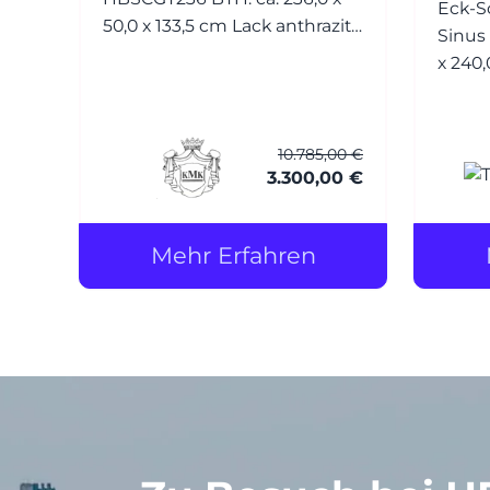
Eck-S
50,0 x 133,5 cm Lack anthrazit
Sinus BTH: ca. 270,0/179,4 x 9,6
matt
x 240,0 cm Profil
E6/EV1 el
Lacob
Soft RAL 9010 reinweiss (mit
10.785,00 €
Splitters
3.300,00 €
stehen
Wa
Mehr Erfahren