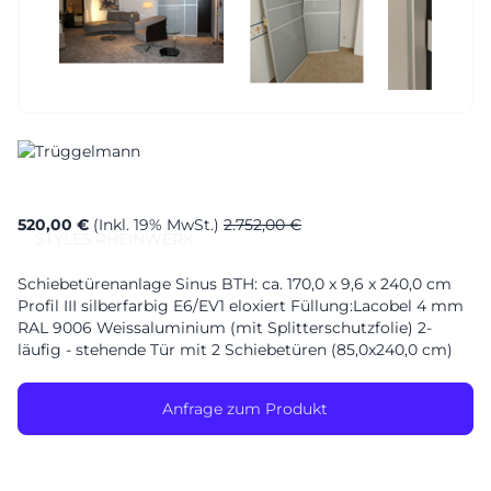
Sa. 10-17 Uhr
Montag geschlossen
520,00 €
(Inkl. 19% MwSt.)
2.752,00 €
STYLES
RHEINWERK
Schiebetürenanlage Sinus BTH: ca. 170,0 x 9,6 x 240,0 cm
Profil III silberfarbig E6/EV1 eloxiert Füllung:Lacobel 4 mm
RAL 9006 Weissaluminium (mit Splitterschutzfolie) 2-
läufig - stehende Tür mit 2 Schiebetüren (85,0x240,0 cm)
Anfrage zum Produkt