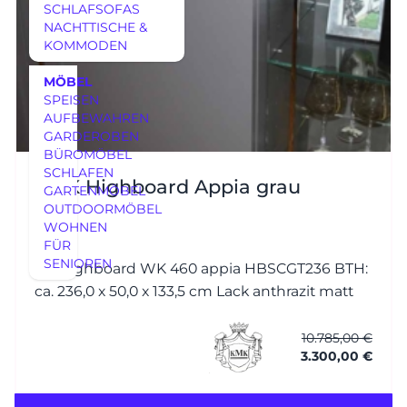
SCHLAFSOFAS
NACHTTISCHE &
KOMMODEN
MÖBEL
SPEISEN
AUFBEWAHREN
GARDEROBEN
BÜROMÖBEL
SCHLAFEN
KMK Highboard Appia grau
GARTENMÖBEL
OUTDOORMÖBEL
WOHNEN
FÜR
SENIOREN
TV-Highboard WK 460 appia HBSCGT236 BTH:
ca. 236,0 x 50,0 x 133,5 cm Lack anthrazit matt
10.785,00 €
3.300,00 €