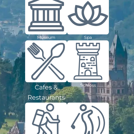
Museum
Spa
Schloss
Cafes &
Restaurants