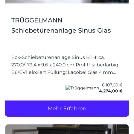
TRÜGGELMANN
Schiebetürenanlage Sinus Glas
Eck-Schiebetürenanlage Sinus BTH: ca.
270,0/179,4 x 9,6 x 240,0 cm Profil I silberfarbig
E6/EV1 eloxiert Füllung: Lacobel Glas 4 mm
White Soft RAL 9010 reinweiss (mit
6.107,00 €
Splitterschutzfolie) 2-läufig - stehende Tür - m.
4.274,00 €
Griffleiste, Wa
Mehr Erfahren