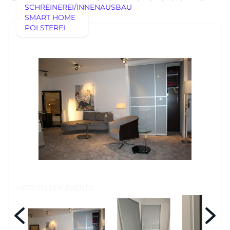
SCHREINEREI/INNENAUSBAU
SMART HOME
POLSTEREI
AUSSTELLUNGSSTÜCKE
REFERENZEN
AUSSTELLUNGSSTÜCKE
UNSERE EXPERTISE
UNSERE EXPERTISE
REFERENZEN
MÖBEL
MÖBEL
HERSTELLER
EVENTS
RHEINWERK
Senden
STYLES
HERSTELLER
EVENTS
Königswinterer Str. 319
53639 Königswinter-Ittenbach
0 22 23 - 91 89 0
Di.-Fr. 10-18 Uhr