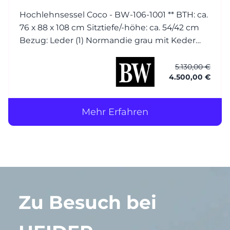
Hochlehnsessel Coco - BW-106-1001 ** BTH: ca.
76 x 88 x 108 cm Sitztiefe/-höhe: ca. 54/42 cm
Bezug: Leder (1) Normandie grau mit Keder
Füsse: Esche wengefarbig gebeizt Hocker
Coco - BW-106-1001 BTH: ca. 56 x 56 x 40 cm
5.130,00 €
4.500,00 €
Bezug: Leder (1)
Mehr Erfahren
Zu Besuch bei