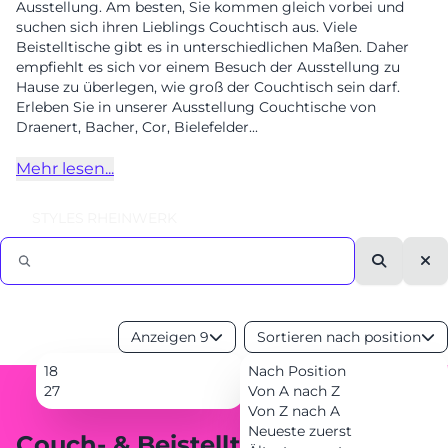
Ausstellung. Am besten, Sie kommen gleich vorbei und
EVENTS
suchen sich ihren Lieblings Couchtisch aus. Viele
Beistelltische gibt es in unterschiedlichen Maßen. Daher
RHEINWERK
Senden
empfiehlt es sich vor einem Besuch der Ausstellung zu
Hause zu überlegen, wie groß der Couchtisch sein darf.
STYLES
Erleben Sie in unserer Ausstellung Couchtische von
Draenert, Bacher, Cor, Bielefelder...
Königswinterer Str. 319
53639 Königswinter-Ittenbach
Mehr lesen...
0 22 23 - 91 89 0
Di.-Fr. 10-18 Uhr
Sa. 10-17 Uhr
STYLES
RHEINWERK
Montag geschlossen
Suche
Lee
Anzeigen 9
Sortieren nach position
18
Nach Position
27
Von A nach Z
Von Z nach A
Neueste zuerst
Couch- & Beistelltische