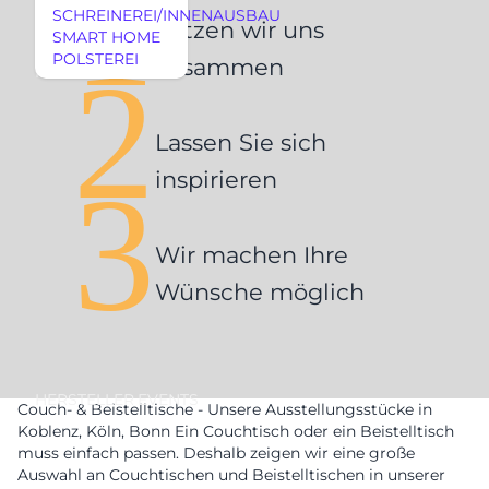
1
SCHREINEREI/INNENAUSBAU
Setzen wir uns
SMART HOME
POLSTEREI
2
zusammen
REFERENZEN
Lassen Sie sich
3
inspirieren
Wir machen Ihre
AUSSTELLUNGSSTÜCKE
Wünsche möglich
AUSSTELLUNGSSTÜCKE
UNSERE EXPERTISE
UNSERE EXPERTISE
REFERENZEN
HERSTELLER
EVENTS
Couch- & Beistelltische - Unsere Ausstellungsstücke in
MÖBEL
Koblenz, Köln, Bonn Ein Couchtisch oder ein Beistelltisch
MÖBEL
muss einfach passen. Deshalb zeigen wir eine große
HERSTELLER
Auswahl an Couchtischen und Beistelltischen in unserer