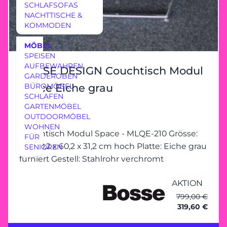
SCHLAFSOFAS
NACHTTISCHE &
KOMMODEN
MÖBEL
SPEISEN
AUFBEWAHREN
BOSSE DESIGN Couchtisch Modul
GARDEROBEN
Space Eiche grau
BÜROMÖBEL
SCHLAFEN
GARTENMÖBEL
OUTDOORMÖBEL
WOHNEN
Couchtisch Modul Space - MLQE-210 Grösse:
FÜR
ca. 120,2 x 60,2 x 31,2 cm hoch Platte: Eiche grau
SENIOREN
furniert Gestell: Stahlrohr verchromt
AKTION
799,00 €
319,60 €