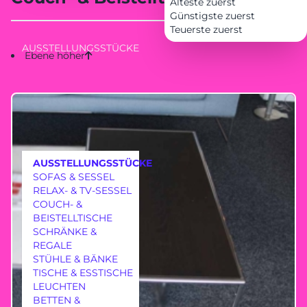
Älteste zuerst
Günstigste zuerst
Teuerste zuerst
AUSSTELLUNGSSTÜCKE
Ebene höher
AUSSTELLUNGSSTÜCKE
SOFAS & SESSEL
RELAX- & TV-SESSEL
COUCH- &
BEISTELLTISCHE
SCHRÄNKE &
REGALE
MÖBEL
STÜHLE & BÄNKE
TISCHE & ESSTISCHE
LEUCHTEN
BETTEN &