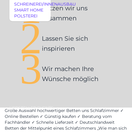
1
SCHREINEREI/INNENAUSBAU
Setzen wir uns
SMART HOME
POLSTEREI
2
zusammen
REFERENZEN
Lassen Sie sich
3
inspirieren
Wir machen Ihre
Wünsche möglich
AUSSTELLUNGSSTÜCKE
AUSSTELLUNGSSTÜCKE
UNSERE EXPERTISE
UNSERE EXPERTISE
REFERENZEN
HERSTELLER
EVENTS
Große Auswahl hochwertiger Betten uns Schlafzimmer ✓
MÖBEL
Online Bestellen ✓ Günstig kaufen ✓ Beratung vom
Fachhändler ✓ Schnelle Lieferzeit ✓ Deutschlandweit
MÖBEL
Betten der Mittelpunkt eines Schlafzimmers „Wie man sich
HERSTELLER