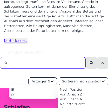
bettet, so liegt man“ - heißt es im Volksmund. Gerade in
aufregenden Zeiten kommt daher der Einrichtung des
EVENTS
Schlafzimmers und der richtigen Auswahl des Bettes und
der Matratzen eine wichtige Rolle zu. Trifft man die richtige
RHEINWERK
Senden
Auswahl aus dem reichhaltigen Angebot unterschiedlicher
Bettenarten, wie Boxspringbetten, Massivholzbetten,
STYLES
Gestellbetten oder Futonbetten um nur einige...
Königswinterer Str. 319
53639 Königswinter-Ittenbach
Mehr lesen...
0 22 23 - 91 89 0
Di.-Fr. 10-18 Uhr
STYLES
RHEINWERK
Sa. 10-17 Uhr
Montag geschlossen
Suche
Lee
Anzeigen 9
Sortieren nach position
18
Nach Position
27
Von A nach Z
Von Z nach A
Neueste zuerst
Schlafen