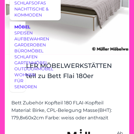
SCHLAFSOFAS
NACHTTISCHE &
KOMMODEN
MÖBEL
SPEISEN
AUFBEWAHREN
GARDEROBEN
BÜROMÖBEL
SCHLAFEN
GARTENMÖBEL
MÜLLER MÖBELWERKSTÄTTEN
OUTDOORMÖBEL
Kopfteil zu Bett Flai 180er
WOHNEN
FÜR
SENIOREN
Bett Zubehör Kopfteil 180 FLAI-Kopfteil
Material: Birke, CPL-Belegung Masse(BHT):
179,8x60x2cm Farbe: weiss oder anthrazit
Ab