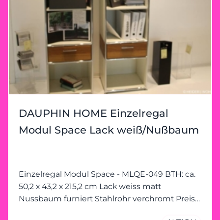
DAUPHIN HOME Einzelregal
Modul Space Lack weiß/Nußbaum
Einzelregal Modul Space - MLQE-049 BTH: ca.
50,2 x 43,2 x 215,2 cm Lack weiss matt
Nussbaum furniert Stahlrohr verchromt Preis
bezieht sich auf 1 Regal! mit starken