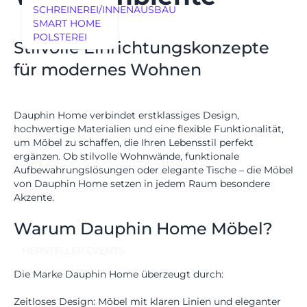
SCHREINEREI/INNENAUSBAU
SMART HOME
POLSTEREI
Stilvolle Einrichtungskonzepte
REFERENZEN
für modernes Wohnen
Dauphin Home
verbindet erstklassiges Design,
hochwertige Materialien und eine flexible Funktionalität,
um Möbel zu schaffen, die Ihren Lebensstil perfekt
AUSSTELLUNGSSTÜCKE
ergänzen. Ob stilvolle Wohnwände, funktionale
AUSSTELLUNGSSTÜCKE
Aufbewahrungslösungen oder elegante Tische – die Möbel
UNSERE EXPERTISE
von Dauphin Home setzen in jedem Raum besondere
UNSERE EXPERTISE
Akzente.
REFERENZEN
Warum Dauphin Home Möbel?
MÖBEL
HERSTELLER
EVENTS
MÖBEL
HERSTELLER
Die Marke Dauphin Home überzeugt durch:
EVENTS
Zeitloses Design:
Möbel mit klaren Linien und eleganter