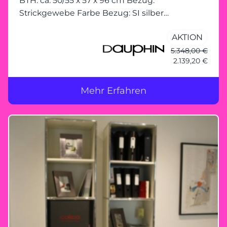
BTH: ca. 50/55 x 57 x 96 cm Bezug:
Strickgewebe Farbe Bezug: SI silber
Fusskreuz: CR verchromt Rollen/Gleiter: FG
AKTION
Filzgleiter Armlehnenfarbe:
5.348,00 €
2.139,20 €
Mehr Erfahren