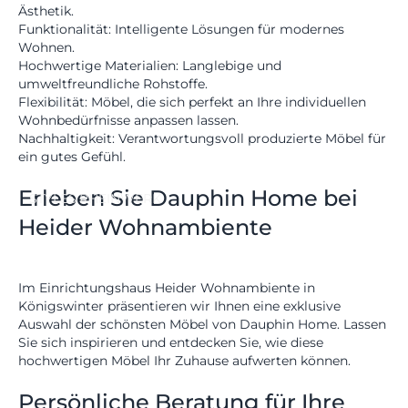
Ästhetik.
RHEINWERK
Senden
Funktionalität:
Intelligente Lösungen für modernes
Wohnen.
STYLES
Hochwertige Materialien:
Langlebige und
umweltfreundliche Rohstoffe.
Königswinterer Str. 319
Flexibilität:
Möbel, die sich perfekt an Ihre individuellen
53639 Königswinter-Ittenbach
0 22 23 - 91 89 0
Wohnbedürfnisse anpassen lassen.
Di.-Fr. 10-18 Uhr
Nachhaltigkeit:
Verantwortungsvoll produzierte Möbel für
Sa. 10-17 Uhr
ein gutes Gefühl.
Montag geschlossen
Erleben Sie Dauphin Home bei
STYLES
RHEINWERK
Heider Wohnambiente
Im
Einrichtungshaus Heider Wohnambiente
in
Königswinter präsentieren wir Ihnen eine exklusive
Auswahl der schönsten Möbel von Dauphin Home. Lassen
Sie sich inspirieren und entdecken Sie, wie diese
hochwertigen Möbel Ihr Zuhause aufwerten können.
Persönliche Beratung für Ihre