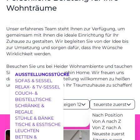
Wohnträume
AUSSTELLUNGSSTÜCKE
Unser erfahrenes Team steht Ihnen zur Verfügung, um
gemeinsam mit Ihnen die ideale Einrichtung für Ihr
Zuhause zu gestalten. Wir begleiten Sie von der Idee bis
zur Umsetzung und sorgen dafür, dass Ihre Wünsche
Wirklichkeit werden.
Besuchen Sie uns bei Heider Wohnambiente und tauchen
Sie ein in die Welt von Dauphin Home. Wir freuen uns
AUSSTELLUNGSSTÜCKE
darauf, Sie in unserer Ausstellung willkommen zu heißen
SOFAS & SESSEL
und mit Ihnen gemeinsam Ihr Traumzuhause zu schaffen!
RELAX- & TV-SESSEL
COUCH- &
BEISTELLTISCHE
Anzeigen 12
teuerste zuerst
SCHRÄNKE &
REGALE
24
Nach Position
MÖBEL
STÜHLE & BÄNKE
36
Von A nach Z
TISCHE & ESSTISCHE
Von Z nach A
LEUCHTEN
Neueste zuerst
BETTEN &