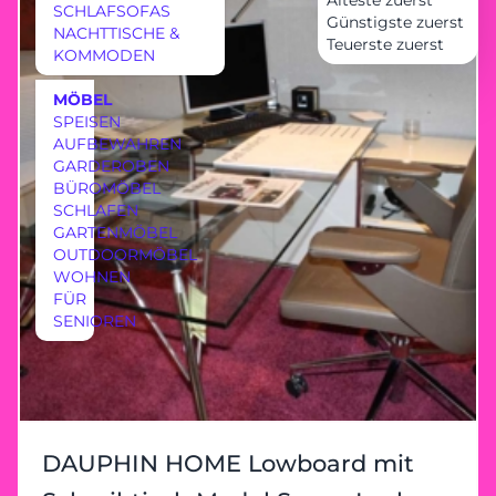
Älteste zuerst
SCHLAFSOFAS
Günstigste zuerst
NACHTTISCHE &
Teuerste zuerst
KOMMODEN
MÖBEL
SPEISEN
AUFBEWAHREN
GARDEROBEN
BÜROMÖBEL
SCHLAFEN
GARTENMÖBEL
OUTDOORMÖBEL
WOHNEN
FÜR
SENIOREN
DAUPHIN HOME Lowboard mit