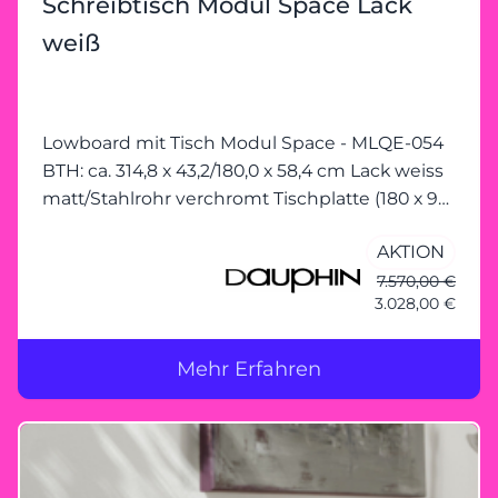
Schreibtisch Modul Space Lack
weiß
Lowboard mit Tisch Modul Space - MLQE-054
BTH: ca. 314,8 x 43,2/180,0 x 58,4 cm Lack weiss
matt/Stahlrohr verchromt Tischplatte (180 x 90
cm): Floatglas klar mit starken
AKTION
Gebrauchsspuren
7.570,00 €
3.028,00 €
Mehr Erfahren