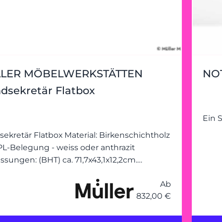
LER MÖBELWERKSTÄTTEN
NOT
sekretär Flatbox
Ein 
ekretär Flatbox Material: Birkenschichtholz
PL-Belegung - weiss oder anthrazit
sungen: (BHT) ca. 71,7x43,1x12,2cm.
tsplatte: 42x71cm) inkl. 3-teiligem
Ab
ngssystem inkl. Beleuchtung
832,00 €
htstoffröhre) und Steckdose. Stromzufuh