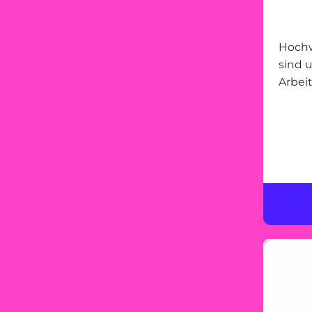
Hochw
sind 
Arbei