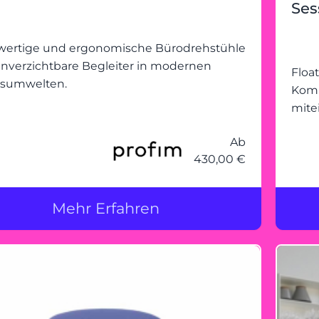
Ses
ertige und ergonomische Bürodrehstühle
unverzichtbare Begleiter in modernen
Floa
tsumwelten.
Komm
mite
Ab
430,00 €
Mehr Erfahren