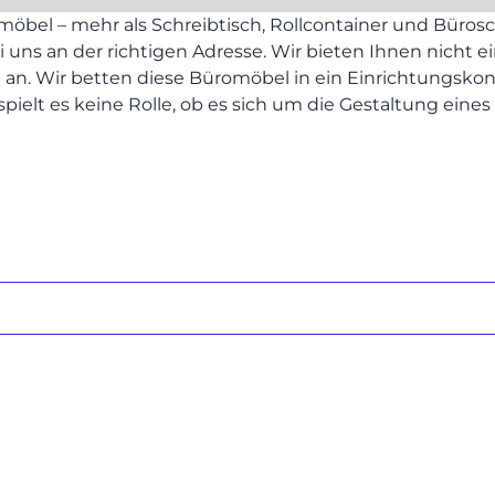
REFERENZEN
el – mehr als Schreibtisch, Rollcontainer und Bürosc
uns an der richtigen Adresse. Wir bieten Ihnen nicht 
MÖBEL
n. Wir betten diese Büromöbel in ein Einrichtungskonzept
elt es keine Rolle, ob es sich um die Gestaltung eines
MÖBEL
HERSTELLER
Senden
EVENTS
RHEINWERK
STYLES