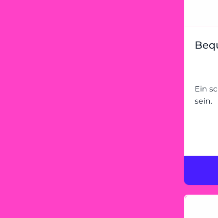
Bequ
Ein s
sein.