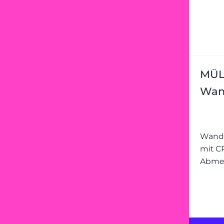
MÜL
Wand
Wands
mit C
Abmes
(Arbei
Ordnu
(Leuc