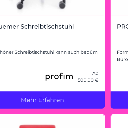
emer Schreibtischstuhl
PRO
chöner Schreibtischstuhl kann auch beqüm
Form
Büro
Ab
500,00 €
Mehr Erfahren