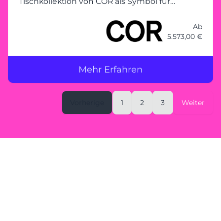
Tischkollektion von COR als Symbol für
elegantes Design und Langlebigkeit.
Ab
5.573,00 €
Mehr Erfahren
Vorherige
1
2
3
Weiter