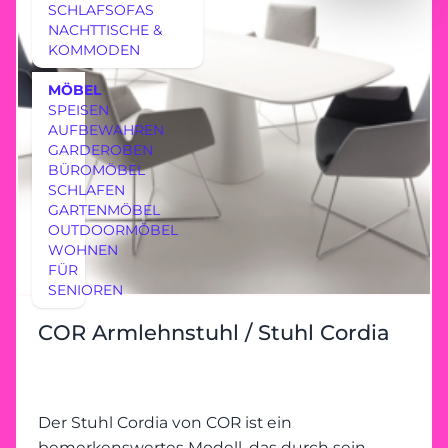
SCHLAFSOFAS
NACHTTISCHE &
KOMMODEN
MÖBEL
SPEISEN
AUFBEWAHREN
GARDEROBEN
BÜROMÖBEL
SCHLAFEN
GARTENMÖBEL
OUTDOORMÖBEL
WOHNEN
FÜR
SENIOREN
COR Armlehnstuhl / Stuhl Cordia
Der Stuhl Cordia von COR ist ein
bemerkenswertes Modell, das durch sein