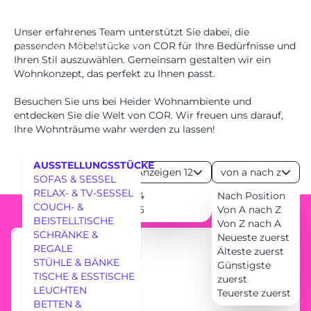
Unser erfahrenes Team unterstützt Sie dabei, die
passenden Möbelstücke von COR für Ihre Bedürfnisse und
AUSSTELLUNGSSTÜCKE
Ihren Stil auszuwählen. Gemeinsam gestalten wir ein
Wohnkonzept, das perfekt zu Ihnen passt.
Besuchen Sie uns bei Heider Wohnambiente und
entdecken Sie die Welt von COR. Wir freuen uns darauf,
Ihre Wohnträume wahr werden zu lassen!
AUSSTELLUNGSSTÜCKE
Anzeigen 12
von a nach z
SOFAS & SESSEL
RELAX- & TV-SESSEL
24
Nach Position
COUCH- &
36
Von A nach Z
BEISTELLTISCHE
Von Z nach A
SCHRÄNKE &
Neueste zuerst
REGALE
Älteste zuerst
MÖBEL
STÜHLE & BÄNKE
Günstigste
TISCHE & ESSTISCHE
zuerst
LEUCHTEN
Teuerste zuerst
BETTEN &