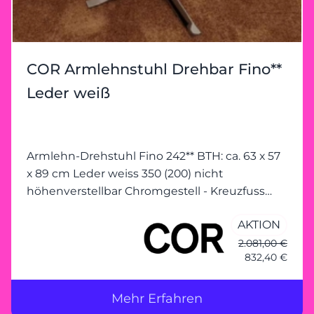
COR Armlehnstuhl Drehbar Fino**
Leder weiß
Armlehn-Drehstuhl Fino 242** BTH: ca. 63 x 57
x 89 cm Leder weiss 350 (200) nicht
höhenverstellbar Chromgestell - Kreuzfuss
(verchromt) (MP)
AKTION
2.081,00 €
832,40 €
Mehr Erfahren