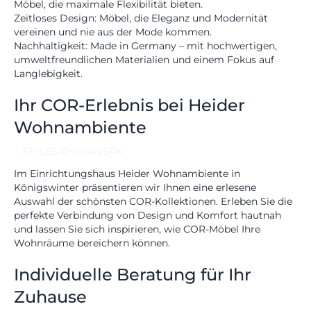
MÖBEL
Möbel, die maximale Flexibilität bieten.
HERSTELLER
Zeitloses Design:
Möbel, die Eleganz und Modernität
vereinen und nie aus der Mode kommen.
EVENTS
Nachhaltigkeit:
Made in Germany – mit hochwertigen,
umweltfreundlichen Materialien und einem Fokus auf
Langlebigkeit.
RHEINWERK
Senden
Ihr COR-Erlebnis bei Heider
STYLES
Wohnambiente
Königswinterer Str. 319
53639 Königswinter-Ittenbach
0 22 23 - 91 89 0
STYLES
RHEINWERK
Di.-Fr. 10-18 Uhr
Im
Einrichtungshaus Heider Wohnambiente
in
Sa. 10-17 Uhr
Montag geschlossen
Königswinter präsentieren wir Ihnen eine erlesene
Auswahl der schönsten COR-Kollektionen. Erleben Sie die
perfekte Verbindung von Design und Komfort hautnah
und lassen Sie sich inspirieren, wie COR-Möbel Ihre
Wohnräume bereichern können.
Individuelle Beratung für Ihr
Zuhause