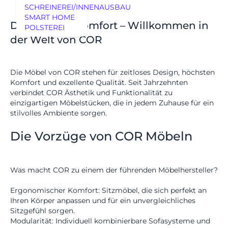
SCHREINEREI/INNENAUSBAU
SMART HOME
Design trifft Komfort – Willkommen in
POLSTEREI
REFERENZEN
der Welt von COR
Die Möbel von
COR
stehen für zeitloses Design, höchsten
Komfort und exzellente Qualität. Seit Jahrzehnten
verbindet COR Ästhetik und Funktionalität zu
einzigartigen Möbelstücken, die in jedem Zuhause für ein
stilvolles Ambiente sorgen.
Die Vorzüge von COR Möbeln
AUSSTELLUNGSSTÜCKE
AUSSTELLUNGSSTÜCKE
Was macht COR zu einem der führenden Möbelhersteller?
UNSERE EXPERTISE
HERSTELLER
EVENTS
UNSERE EXPERTISE
Ergonomischer Komfort:
Sitzmöbel, die sich perfekt an
REFERENZEN
Ihren Körper anpassen und für ein unvergleichliches
Sitzgefühl sorgen.
MÖBEL
Modularität:
Individuell kombinierbare Sofasysteme und